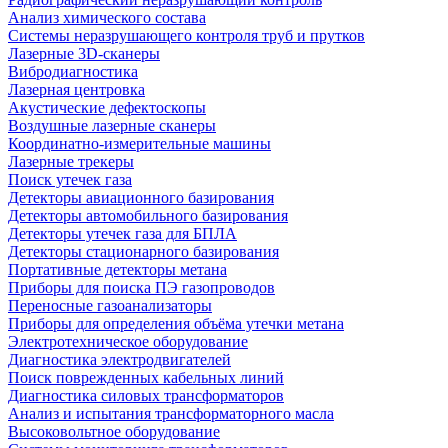
Анализ химического состава
Системы неразрушающего контроля труб и прутков
Лазерные 3D-сканеры
Вибродиагностика
Лазерная центровка
Акустические дефектоскопы
Воздушные лазерные сканеры
Координатно-измерительные машины
Лазерные трекеры
Поиск утечек газа
Детекторы авиационного базирования
Детекторы автомобильного базирования
Детекторы утечек газа для БПЛА
Детекторы стационарного базирования
Портативные детекторы метана
Приборы для поиска ПЭ газопроводов
Переносные газоанализаторы
Приборы для определения объёма утечки метана
Электротехническое оборудование
Диагностика электродвигателей
Поиск поврежденных кабельных линий
Диагностика силовых трансформаторов
Анализ и испытания трансформаторного масла
Высоковольтное оборудование