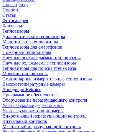
Пресс-центр
Новости
Статьи
Фотогалерея
Контакты
Тепловизоры
Диагностические тепловизоры
Медицинские тепловизоры
Тепловизоры для смартфонов
Пожарные тепловизоры
Научные неохлаждаемые тепловизоры
Научные охлаждаемые тепловизоры
Тепловизоры для поиска утечек газа
Морские тепловизоры
Стационарные измерительные тепловизоры
Высокотемпературные камеры
Аэродвери Retrotec
Программное обеспечение
Оборудование неразрушающего контроля
Ультразвуковые дефектоскопы
Ультразвуковые толщиномеры
Вихретоковый неразрушающий контроль
Визуальный контроль
Магнитный неразрушающий контроль
Радиографический неразрушающий контроль