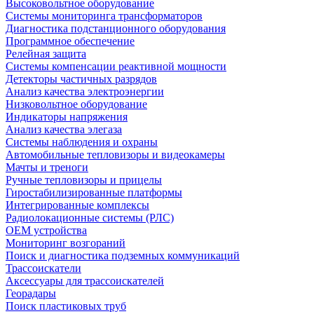
Высоковольтное оборудование
Системы мониторинга трансформаторов
Диагностика подстанционного оборудования
Программное обеспечение
Релейная защита
Системы компенсации реактивной мощности
Детекторы частичных разрядов
Анализ качества электроэнергии
Низковольтное оборудование
Индикаторы напряжения
Анализ качества элегаза
Системы наблюдения и охраны
Автомобильные тепловизоры и видеокамеры
Мачты и треноги
Ручные тепловизоры и прицелы
Гиростабилизированные платформы
Интегрированные комплексы
Радиолокационные системы (РЛС)
OEM устройства
Мониторинг возгораний
Поиск и диагностика подземных коммуникаций
Трассоискатели
Аксессуары для трассоискателей
Георадары
Поиск пластиковых труб