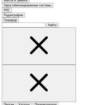
Мачты и треноги
Гиростабилизированные системы
РЛС
Радиография
Георадар
Найти
Пергам
Каталог
Производители