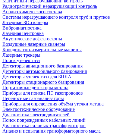
Магнитный неразрушающий контроль
Радиографический неразрушающий контроль
Анализ химического состава
Системы неразрушающего контроля труб и прутков
Лазерные 3D-сканеры
Вибродиагностика
Лазерная центровка
Акустические дефектоскопы
Воздушные лазерные сканеры
Координатно-измерительные машины
Лазерные трекеры
Поиск утечек газа
Детекторы авиационного базирования
Детекторы автомобильного базирования
Детекторы утечек газа для БПЛА
Детекторы стационарного базирования
Портативные детекторы метана
Приборы для поиска ПЭ газопроводов
Переносные газоанализаторы
Приборы для определения объёма утечки метана
Электротехническое оборудование
Диагностика электродвигателей
Поиск поврежденных кабельных линий
Диагностика силовых трансформаторов
Анализ и испытания трансформаторного масла