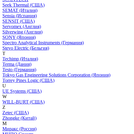
Seek Thermal (США)
SEMAT (Италия)
Sensia (Испания)
SENSIT (США)
Servomex (Англия)
Silverwing (Англия)
SONY (Япония)
Spectro Analytical Instruments (Германия)
Stevo Electric (Бельгия)
T
Techimp (Италия)
Terma (Дания)
Testo (Германия)
Tokyo Gas Engineering Solutions Corporation (Япония)
Torrey Pines Logic (США)
U
UE Systems (США)
W
WILL-BURT (США)
Z
Zetec (США)
Zhongke (Китай)
М
Миракс (Россия)