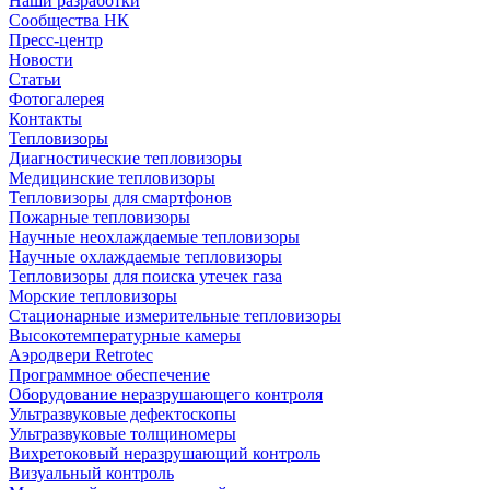
Наши разработки
Сообщества НК
Пресс-центр
Новости
Статьи
Фотогалерея
Контакты
Тепловизоры
Диагностические тепловизоры
Медицинские тепловизоры
Тепловизоры для смартфонов
Пожарные тепловизоры
Научные неохлаждаемые тепловизоры
Научные охлаждаемые тепловизоры
Тепловизоры для поиска утечек газа
Морские тепловизоры
Стационарные измерительные тепловизоры
Высокотемпературные камеры
Аэродвери Retrotec
Программное обеспечение
Оборудование неразрушающего контроля
Ультразвуковые дефектоскопы
Ультразвуковые толщиномеры
Вихретоковый неразрушающий контроль
Визуальный контроль