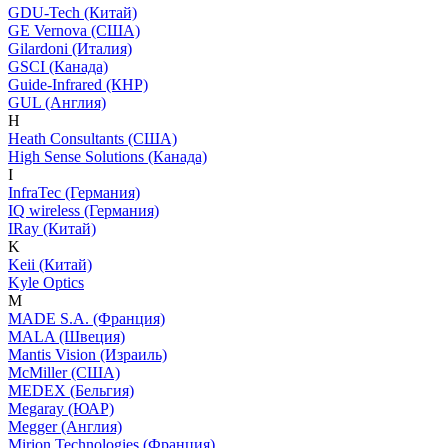
GDU-Tech (Китай)
GE Vernova (США)
Gilardoni (Италия)
GSCI (Канада)
Guide-Infrared (КНР)
GUL (Англия)
H
Heath Consultants (США)
High Sense Solutions (Канада)
I
InfraTec (Германия)
IQ wireless (Германия)
IRay (Китай)
K
Keii (Китай)
Kyle Optics
M
MADE S.A. (Франция)
MALA (Швеция)
Mantis Vision (Израиль)
McMiller (США)
MEDEX (Бельгия)
Megaray (ЮАР)
Megger (Англия)
Mirion Technologies (Франция)