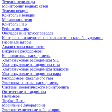
Течеискатели воды
Мониторинг водных сетей
Телеинспекция
Контроль изоляции
Металлоискатели
Контроль ГНБ
Рефлектометры
Обследование трубопроводов
Контрольно-измерительное и аналитическое оборудование
Газоанализаторы
Анализаторы влажности
Вихревые расходомеры
Кориолисовые расходомеры
Ультразвуковые расходомеры SIL
Ультразвуковые расходомеры газа
Ультразвуковые расходомеры жидкости
Ультразвуковые расходомеры пара
Расходомеры факельного газа
Электромагнитные расходомеры
Системы экологического мониторинга
Оптические расходомеры
Пылемеры
Трубки Пито
Мобильные лаборатории
Электротехнические лаборатории