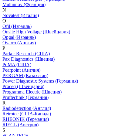
Multinnov (Франция)
N
Novatest (Италия)
O
Ofil (Израиль)
Onsite High Voltage (Швейцария)
Opgal (Израиль)
Ovarro (Англия)
P
Parker Research (США)
Pax Diagnostics (Швеция)
PdMA (США)
Pearpoint (Англия)
PERGAM (Казахстан)
Power Diagnostix Systems (Германия)
Proceq (Швейцария)
Programma Electric (Швеция)
Pruftechnik (Германия)
R
Radiodetection (Англия)
Retrotec (США-Канада)
RHEONIK (Германия)
RIEGL (Австрия)
S
SCANTECH