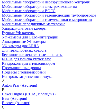
Мобильные лаборатории неразрушающего контроля
Мобильные лаборатории электрохимзащиты
Мобильные лаборатории ВОЛС
Мобильные лаборатории телеинспекции трубопроводов
Мобильные лаборатории телемеханики и метрологии
Мобильные передвижные мастерские
Ультрафиолетовые камеры
Ручные УФ камеры
УФ-камеры для OEM-интеграции
Авиационные УФ камеры
УФ камеры для БПЛА
Для транспортных средств
Беспилотные летательные аппараты
БПЛА для поиска утечек газа
Квадрокоптеры с тепловизором
Промышленные дроны
Подвесы с тепловизорами
Контроль загрязнения воздуха
A
Anton Paar (Австрия)
B
Baker Hughes (США, Ирландия)
Baur (Австрия)
Bicotest (Англия)
C