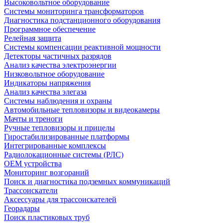
Высоковольтное оборудование
Системы мониторинга трансформаторов
Диагностика подстанционного оборудования
Программное обеспечение
Релейная защита
Системы компенсации реактивной мощности
Детекторы частичных разрядов
Анализ качества электроэнергии
Низковольтное оборудование
Индикаторы напряжения
Анализ качества элегаза
Системы наблюдения и охраны
Автомобильные тепловизоры и видеокамеры
Мачты и треноги
Ручные тепловизоры и прицелы
Гиростабилизированные платформы
Интегрированные комплексы
Радиолокационные системы (РЛС)
OEM устройства
Мониторинг возгораний
Поиск и диагностика подземных коммуникаций
Трассоискатели
Аксессуары для трассоискателей
Георадары
Поиск пластиковых труб