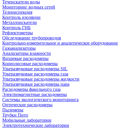
Течеискатели воды
Мониторинг водных сетей
Телеинспекция
Контроль изоляции
Металлоискатели
Контроль ГНБ
Рефлектометры
Обследование трубопроводов
Контрольно-измерительное и аналитическое оборудование
Газоанализаторы
Анализаторы влажности
Вихревые расходомеры
Кориолисовые расходомеры
Ультразвуковые расходомеры SIL
Ультразвуковые расходомеры газа
Ультразвуковые расходомеры жидкости
Ультразвуковые расходомеры пара
Расходомеры факельного газа
Электромагнитные расходомеры
Системы экологического мониторинга
Оптические расходомеры
Пылемеры
Трубки Пито
Мобильные лаборатории
Электротехнические лаборатории