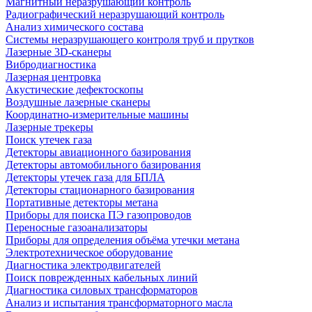
Магнитный неразрушающий контроль
Радиографический неразрушающий контроль
Анализ химического состава
Системы неразрушающего контроля труб и прутков
Лазерные 3D-сканеры
Вибродиагностика
Лазерная центровка
Акустические дефектоскопы
Воздушные лазерные сканеры
Координатно-измерительные машины
Лазерные трекеры
Поиск утечек газа
Детекторы авиационного базирования
Детекторы автомобильного базирования
Детекторы утечек газа для БПЛА
Детекторы стационарного базирования
Портативные детекторы метана
Приборы для поиска ПЭ газопроводов
Переносные газоанализаторы
Приборы для определения объёма утечки метана
Электротехническое оборудование
Диагностика электродвигателей
Поиск поврежденных кабельных линий
Диагностика силовых трансформаторов
Анализ и испытания трансформаторного масла