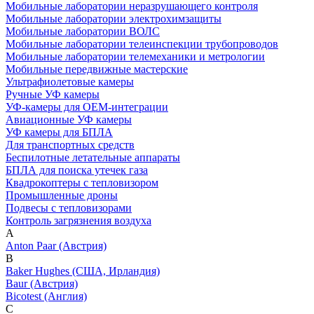
Мобильные лаборатории неразрушающего контроля
Мобильные лаборатории электрохимзащиты
Мобильные лаборатории ВОЛС
Мобильные лаборатории телеинспекции трубопроводов
Мобильные лаборатории телемеханики и метрологии
Мобильные передвижные мастерские
Ультрафиолетовые камеры
Ручные УФ камеры
УФ-камеры для OEM-интеграции
Авиационные УФ камеры
УФ камеры для БПЛА
Для транспортных средств
Беспилотные летательные аппараты
БПЛА для поиска утечек газа
Квадрокоптеры с тепловизором
Промышленные дроны
Подвесы с тепловизорами
Контроль загрязнения воздуха
A
Anton Paar (Австрия)
B
Baker Hughes (США, Ирландия)
Baur (Австрия)
Bicotest (Англия)
C