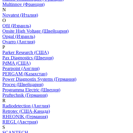
Multinnov (Франция)
N
Novatest (Италия)
O
Ofil (Израиль)
Onsite High Voltage (Швейцария)
Opgal (Израиль)
Ovarro (Англия)
P
Parker Research (США)
Pax Diagnostics (Швеция)
PdMA (США)
Pearpoint (Англия)
PERGAM (Казахстан)
Power Diagnostix Systems (Германия)
Proceq (Швейцария)
Programma Electric (Швеция)
Pruftechnik (Германия)
R
Radiodetection (Англия)
Retrotec (США-Канада)
RHEONIK (Германия)
RIEGL (Австрия)
S
SCANTECH