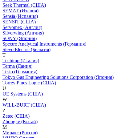
Seek Thermal (США)
SEMAT (Италия)
Sensia (Испания)
SENSIT (США)
Servomex (Англия)
Silverwing (Англия)
SONY (Япония)
Spectro Analytical Instruments (Германия)
Stevo Electric (Бельгия)
T
Techimp (Италия)
Terma (Дания)
Testo (Германия)
Tokyo Gas Engineering Solutions Corporation (Япония)
Torrey Pines Logic (США)
U
UE Systems (США)
W
WILL-BURT (США)
Z
Zetec (США)
Zhongke (Китай)
М
Миракс (Россия)