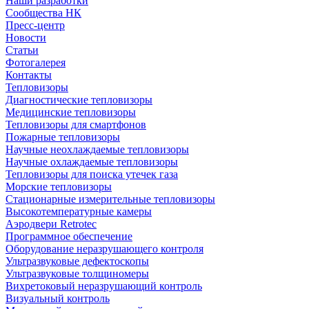
Наши разработки
Сообщества НК
Пресс-центр
Новости
Статьи
Фотогалерея
Контакты
Тепловизоры
Диагностические тепловизоры
Медицинские тепловизоры
Тепловизоры для смартфонов
Пожарные тепловизоры
Научные неохлаждаемые тепловизоры
Научные охлаждаемые тепловизоры
Тепловизоры для поиска утечек газа
Морские тепловизоры
Стационарные измерительные тепловизоры
Высокотемпературные камеры
Аэродвери Retrotec
Программное обеспечение
Оборудование неразрушающего контроля
Ультразвуковые дефектоскопы
Ультразвуковые толщиномеры
Вихретоковый неразрушающий контроль
Визуальный контроль