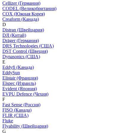
Cellizer (Германия)
CODEL (Великобритания)
COX (Южная Корея)
Creaform (Канада)
D
Distran (Швейцария)
DJI (Китай)
Dräger (Германия)
DRS Technologies (США)
DST Control (Швеция)
Dynasonics (США)
E
Eddyfi (Канада)
EddySun
Elistair (Франция)
Elspec (Израиль)
Evident (Япония)
EVPU Defence (Чехия)
F
Fast Sense (Россия)
FISO (Канада)
FLIR (США)
Fluke
Flyability (Швейцария)
G