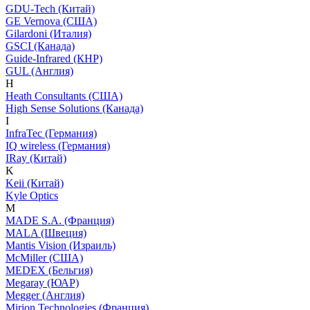
GDU-Tech (Китай)
GE Vernova (США)
Gilardoni (Италия)
GSCI (Канада)
Guide-Infrared (КНР)
GUL (Англия)
H
Heath Consultants (США)
High Sense Solutions (Канада)
I
InfraTec (Германия)
IQ wireless (Германия)
IRay (Китай)
K
Keii (Китай)
Kyle Optics
M
MADE S.A. (Франция)
MALA (Швеция)
Mantis Vision (Израиль)
McMiller (США)
MEDEX (Бельгия)
Megaray (ЮАР)
Megger (Англия)
Mirion Technologies (Франция)