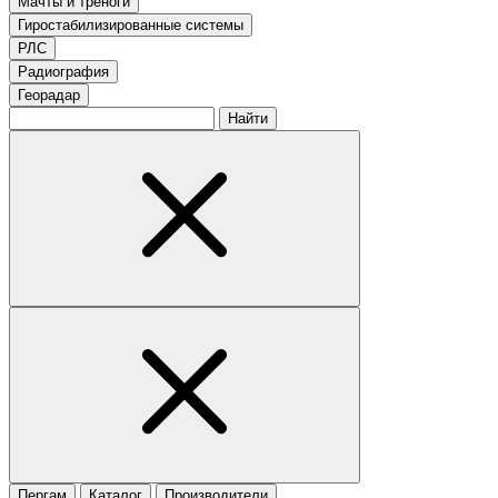
Мачты и треноги
Гиростабилизированные системы
РЛС
Радиография
Георадар
Найти
Пергам
Каталог
Производители