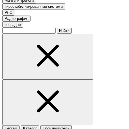
Мачты и треноги
Гиростабилизированные системы
РЛС
Радиография
Георадар
Найти
Пергам
Каталог
Производители