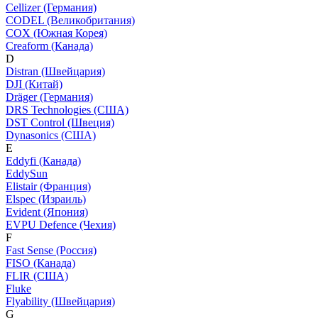
Cellizer (Германия)
CODEL (Великобритания)
COX (Южная Корея)
Creaform (Канада)
D
Distran (Швейцария)
DJI (Китай)
Dräger (Германия)
DRS Technologies (США)
DST Control (Швеция)
Dynasonics (США)
E
Eddyfi (Канада)
EddySun
Elistair (Франция)
Elspec (Израиль)
Evident (Япония)
EVPU Defence (Чехия)
F
Fast Sense (Россия)
FISO (Канада)
FLIR (США)
Fluke
Flyability (Швейцария)
G