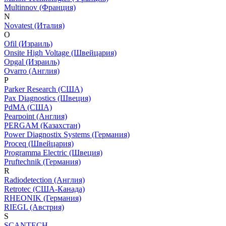
Multinnov (Франция)
N
Novatest (Италия)
O
Ofil (Израиль)
Onsite High Voltage (Швейцария)
Opgal (Израиль)
Ovarro (Англия)
P
Parker Research (США)
Pax Diagnostics (Швеция)
PdMA (США)
Pearpoint (Англия)
PERGAM (Казахстан)
Power Diagnostix Systems (Германия)
Proceq (Швейцария)
Programma Electric (Швеция)
Pruftechnik (Германия)
R
Radiodetection (Англия)
Retrotec (США-Канада)
RHEONIK (Германия)
RIEGL (Австрия)
S
SCANTECH