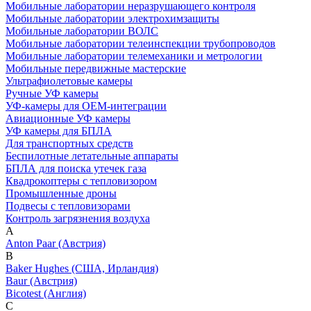
Мобильные лаборатории неразрушающего контроля
Мобильные лаборатории электрохимзащиты
Мобильные лаборатории ВОЛС
Мобильные лаборатории телеинспекции трубопроводов
Мобильные лаборатории телемеханики и метрологии
Мобильные передвижные мастерские
Ультрафиолетовые камеры
Ручные УФ камеры
УФ-камеры для OEM-интеграции
Авиационные УФ камеры
УФ камеры для БПЛА
Для транспортных средств
Беспилотные летательные аппараты
БПЛА для поиска утечек газа
Квадрокоптеры с тепловизором
Промышленные дроны
Подвесы с тепловизорами
Контроль загрязнения воздуха
A
Anton Paar (Австрия)
B
Baker Hughes (США, Ирландия)
Baur (Австрия)
Bicotest (Англия)
C