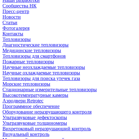
Наши разработки
Сообщества НК
Пресс-центр
Новости
Статьи
Фотогалерея
Контакты
Тепловизоры
Диагностические тепловизоры
Медицинские тепловизоры
Тепловизоры для смартфонов
Пожарные тепловизоры
Научные неохлаждаемые тепловизоры
Научные охлаждаемые тепловизоры
Тепловизоры для поиска утечек газа
Морские тепловизоры
Стационарные измерительные тепловизоры
Высокотемпературные камеры
Аэродвери Retrotec
Программное обеспечение
Оборудование неразрушающего контроля
Ультразвуковые дефектоскопы
Ультразвуковые толщиномеры
Вихретоковый неразрушающий контроль
Визуальный контроль