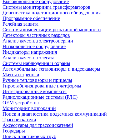
Высоковольтное оборудование
Системы мониторинга трансформаторов
Диагностика подстанционного оборудования
Программное обеспечение
Релейная защита
Системы компенсации реактивной мощности
Детекторы частичных разрядов
Анализ качества электроэнергии
Низковольтное оборудование
Индикаторы напряжения
Анализ качества элегаза
Системы наблюдения и охраны
Автомобильные тепловизоры и видеокамеры
Мачты и треноги
Ручные тепловизоры и прицелы
Гиростабилизированные платформы
Интегрированные комплексы
Радиолокационные системы (РЛС)
OEM устройства
Мониторинг возгораний
Поиск и диагностика подземных коммуникаций
Трассоискатели
Аксессуары для трассоискателей
Георадары
Поиск пластиковых труб