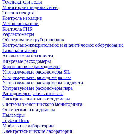
Течеискатели воды
Мониторинг водных сетей
Телеинспекция
Контроль изоляции
Металлоискатели
Контроль ГНБ
Рефлектометры
Обследование трубопроводов
Контрольно-измерительное и аналитическое оборудование
Газоанализаторы
Анализаторы влажности
Вихревые расходомеры
Кориолисовые расходомеры
Ультразвуковые расходомеры SIL
Ультразвуковые расходомеры газа
Ультразвуковые расходомеры жидкости
Ультразвуковые расходомеры пара
Расходомеры факельного газа
Электромагнитные расходомеры
Системы экологического мониторинга
Оптические расходомеры
Пылемеры
Трубки Пито
Мобильные лаборатории
Электротехнические лаборатории