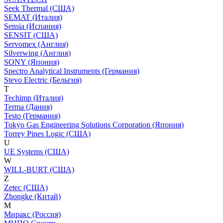
Seek Thermal (США)
SEMAT (Италия)
Sensia (Испания)
SENSIT (США)
Servomex (Англия)
Silverwing (Англия)
SONY (Япония)
Spectro Analytical Instruments (Германия)
Stevo Electric (Бельгия)
T
Techimp (Италия)
Terma (Дания)
Testo (Германия)
Tokyo Gas Engineering Solutions Corporation (Япония)
Torrey Pines Logic (США)
U
UE Systems (США)
W
WILL-BURT (США)
Z
Zetec (США)
Zhongke (Китай)
М
Миракс (Россия)