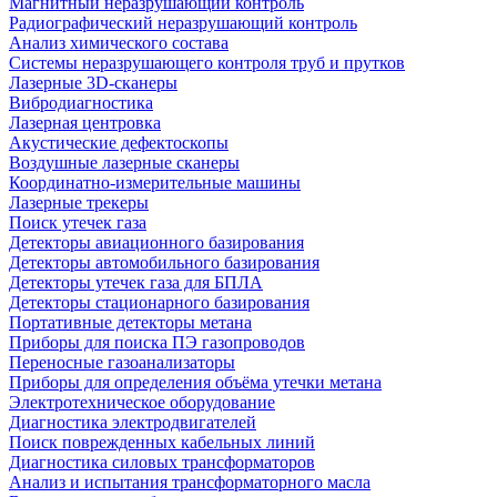
Магнитный неразрушающий контроль
Радиографический неразрушающий контроль
Анализ химического состава
Системы неразрушающего контроля труб и прутков
Лазерные 3D-сканеры
Вибродиагностика
Лазерная центровка
Акустические дефектоскопы
Воздушные лазерные сканеры
Координатно-измерительные машины
Лазерные трекеры
Поиск утечек газа
Детекторы авиационного базирования
Детекторы автомобильного базирования
Детекторы утечек газа для БПЛА
Детекторы стационарного базирования
Портативные детекторы метана
Приборы для поиска ПЭ газопроводов
Переносные газоанализаторы
Приборы для определения объёма утечки метана
Электротехническое оборудование
Диагностика электродвигателей
Поиск поврежденных кабельных линий
Диагностика силовых трансформаторов
Анализ и испытания трансформаторного масла