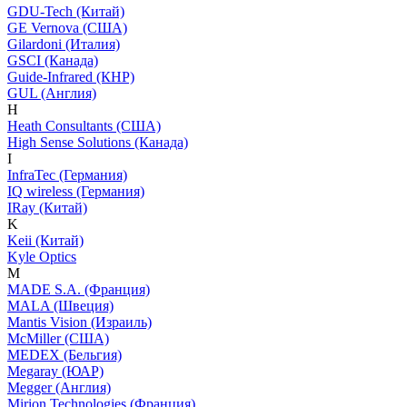
GDU-Tech (Китай)
GE Vernova (США)
Gilardoni (Италия)
GSCI (Канада)
Guide-Infrared (КНР)
GUL (Англия)
H
Heath Consultants (США)
High Sense Solutions (Канада)
I
InfraTec (Германия)
IQ wireless (Германия)
IRay (Китай)
K
Keii (Китай)
Kyle Optics
M
MADE S.A. (Франция)
MALA (Швеция)
Mantis Vision (Израиль)
McMiller (США)
MEDEX (Бельгия)
Megaray (ЮАР)
Megger (Англия)
Mirion Technologies (Франция)