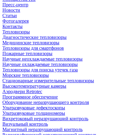
Пресс-центр
Новости
Статьи
Фотогалерея
Контакты
Тепловизоры
Диагностические тепловизоры
Медицинские тепловизоры
Тепловизоры для смартфонов
Пожарные тепловизоры
Научные неохлаждаемые тепловизоры
Научные охлаждаемые тепловизоры
Тепловизоры для поиска утечек газа
Морские тепловизоры
Стационарные измерительные тепловизоры
Высокотемпературные камеры
Аэродвери Retrotec
Программное обеспечение
Оборудование неразрушающего контроля
Ультразвуковые дефектоскопы
Ультразвуковые толщиномеры
Вихретоковый неразрушающий контроль
Визуальный контроль
Магнитный неразрушающий контроль
Радиографический неразрушающий контроль