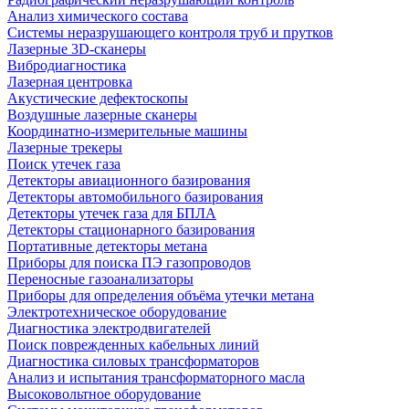
Анализ химического состава
Системы неразрушающего контроля труб и прутков
Лазерные 3D-сканеры
Вибродиагностика
Лазерная центровка
Акустические дефектоскопы
Воздушные лазерные сканеры
Координатно-измерительные машины
Лазерные трекеры
Поиск утечек газа
Детекторы авиационного базирования
Детекторы автомобильного базирования
Детекторы утечек газа для БПЛА
Детекторы стационарного базирования
Портативные детекторы метана
Приборы для поиска ПЭ газопроводов
Переносные газоанализаторы
Приборы для определения объёма утечки метана
Электротехническое оборудование
Диагностика электродвигателей
Поиск поврежденных кабельных линий
Диагностика силовых трансформаторов
Анализ и испытания трансформаторного масла
Высоковольтное оборудование