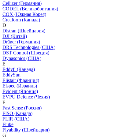
Cellizer (Германия)
CODEL (Великобритания)
COX (Южная Корея)
Creaform (Канада)
D
Distran (Швейцария)
DJI (Китай)
Dräger (Германия)
DRS Technologies (США)
DST Control (Швеция)
Dynasonics (США)
E
Eddyfi (Канада)
EddySun
Elistair (Франция)
Elspec (Израиль)
Evident (Япония)
EVPU Defence (Чехия)
F
Fast Sense (Россия)
FISO (Канада)
FLIR (США)
Fluke
Flyability (Швейцария)
G