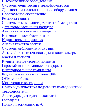
Высоковольтное оборудование
Системы мониторинга трансформаторов
Диагностика подстанционного оборудования
Программное обеспечение
Релейная защита
Системы компенсации реактивной мощности
Детекторы частичных разрядов
Анализ качества электроэнергии
Низковольтное оборудование
Индикаторы напряжения
Анализ качества элегаза
Системы наблюдения и охраны
Автомобильные тепловизоры и видеокамеры
Мачты и треноги
Ручные тепловизоры и прицелы
Гиростабилизированные платформы
Интегрированные комплексы
Радиолокационные системы (РЛС)
OEM устройства
Мониторинг возгораний
Поиск и диагностика подземных коммуникаций
Трассоискатели
Аксессуары для трассоискателей
Георадары
Поиск пластиковых труб