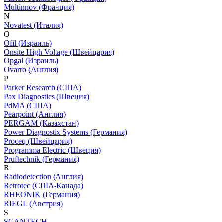
Multinnov (Франция)
N
Novatest (Италия)
O
Ofil (Израиль)
Onsite High Voltage (Швейцария)
Opgal (Израиль)
Ovarro (Англия)
P
Parker Research (США)
Pax Diagnostics (Швеция)
PdMA (США)
Pearpoint (Англия)
PERGAM (Казахстан)
Power Diagnostix Systems (Германия)
Proceq (Швейцария)
Programma Electric (Швеция)
Pruftechnik (Германия)
R
Radiodetection (Англия)
Retrotec (США-Канада)
RHEONIK (Германия)
RIEGL (Австрия)
S
SCANTECH