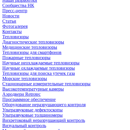
Наши разработки
Сообщества НК
Пресс-центр
Новости
Статьи
Фотогалерея
Контакты
Тепловизоры
Диагностические тепловизоры
Медицинские тепловизоры
Тепловизоры для смартфонов
Пожарные тепловизоры
Научные неохлаждаемые тепловизоры
Научные охлаждаемые тепловизоры
Тепловизоры для поиска утечек газа
Морские тепловизоры
Стационарные измерительные тепловизоры
Высокотемпературные камеры
Аэродвери Retrotec
Программное обеспечение
Оборудование неразрушающего контроля
Ультразвуковые дефектоскопы
Ультразвуковые толщиномеры
Вихретоковый неразрушающий контроль
Визуальный контроль