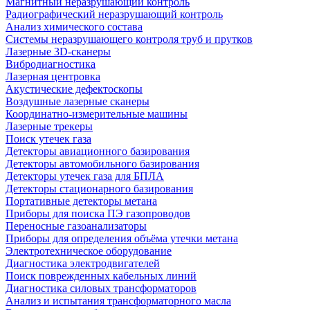
Магнитный неразрушающий контроль
Радиографический неразрушающий контроль
Анализ химического состава
Системы неразрушающего контроля труб и прутков
Лазерные 3D-сканеры
Вибродиагностика
Лазерная центровка
Акустические дефектоскопы
Воздушные лазерные сканеры
Координатно-измерительные машины
Лазерные трекеры
Поиск утечек газа
Детекторы авиационного базирования
Детекторы автомобильного базирования
Детекторы утечек газа для БПЛА
Детекторы стационарного базирования
Портативные детекторы метана
Приборы для поиска ПЭ газопроводов
Переносные газоанализаторы
Приборы для определения объёма утечки метана
Электротехническое оборудование
Диагностика электродвигателей
Поиск поврежденных кабельных линий
Диагностика силовых трансформаторов
Анализ и испытания трансформаторного масла