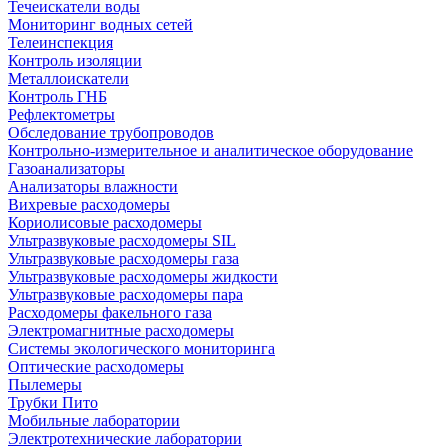
Течеискатели воды
Мониторинг водных сетей
Телеинспекция
Контроль изоляции
Металлоискатели
Контроль ГНБ
Рефлектометры
Обследование трубопроводов
Контрольно-измерительное и аналитическое оборудование
Газоанализаторы
Анализаторы влажности
Вихревые расходомеры
Кориолисовые расходомеры
Ультразвуковые расходомеры SIL
Ультразвуковые расходомеры газа
Ультразвуковые расходомеры жидкости
Ультразвуковые расходомеры пара
Расходомеры факельного газа
Электромагнитные расходомеры
Системы экологического мониторинга
Оптические расходомеры
Пылемеры
Трубки Пито
Мобильные лаборатории
Электротехнические лаборатории