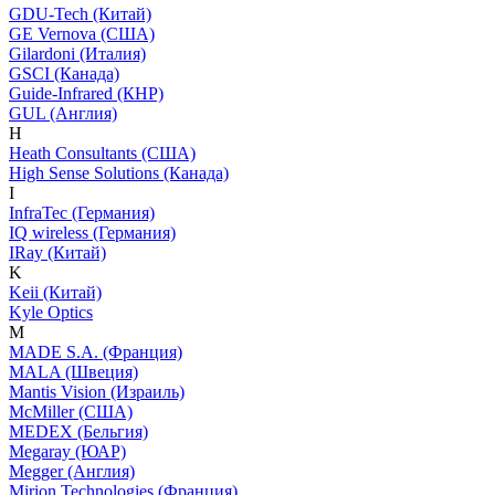
GDU-Tech (Китай)
GE Vernova (США)
Gilardoni (Италия)
GSCI (Канада)
Guide-Infrared (КНР)
GUL (Англия)
H
Heath Consultants (США)
High Sense Solutions (Канада)
I
InfraTec (Германия)
IQ wireless (Германия)
IRay (Китай)
K
Keii (Китай)
Kyle Optics
M
MADE S.A. (Франция)
MALA (Швеция)
Mantis Vision (Израиль)
McMiller (США)
MEDEX (Бельгия)
Megaray (ЮАР)
Megger (Англия)
Mirion Technologies (Франция)