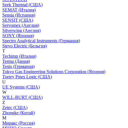
Seek Thermal (США)
SEMAT (Италия)
Sensia (Испания)
SENSIT (США)
Servomex (Англия)
Silverwing (Англия)
SONY (Япония)
Spectro Analytical Instruments (Германия)
Stevo Electric (Бельгия)
T
Techimp (Италия)
Terma (Дания)
Testo (Германия)
Tokyo Gas Engineering Solutions Corporation (Япония)
Torrey Pines Logic (США)
U
UE Systems (США)
W
WILL-BURT (США)
Z
Zetec (США)
Zhongke (Китай)
М
Миракс (Россия)