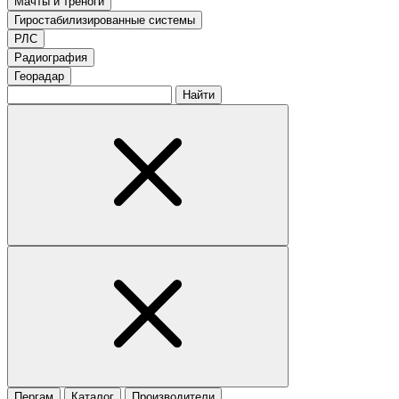
Мачты и треноги
Гиростабилизированные системы
РЛС
Радиография
Георадар
Найти
Пергам
Каталог
Производители