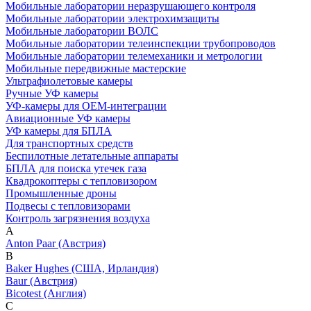
Мобильные лаборатории неразрушающего контроля
Мобильные лаборатории электрохимзащиты
Мобильные лаборатории ВОЛС
Мобильные лаборатории телеинспекции трубопроводов
Мобильные лаборатории телемеханики и метрологии
Мобильные передвижные мастерские
Ультрафиолетовые камеры
Ручные УФ камеры
УФ-камеры для OEM-интеграции
Авиационные УФ камеры
УФ камеры для БПЛА
Для транспортных средств
Беспилотные летательные аппараты
БПЛА для поиска утечек газа
Квадрокоптеры с тепловизором
Промышленные дроны
Подвесы с тепловизорами
Контроль загрязнения воздуха
A
Anton Paar (Австрия)
B
Baker Hughes (США, Ирландия)
Baur (Австрия)
Bicotest (Англия)
C