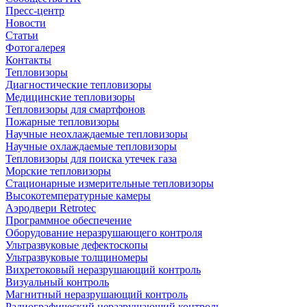
Пресс-центр
Новости
Статьи
Фотогалерея
Контакты
Тепловизоры
Диагностические тепловизоры
Медицинские тепловизоры
Тепловизоры для смартфонов
Пожарные тепловизоры
Научные неохлаждаемые тепловизоры
Научные охлаждаемые тепловизоры
Тепловизоры для поиска утечек газа
Морские тепловизоры
Стационарные измерительные тепловизоры
Высокотемпературные камеры
Аэродвери Retrotec
Программное обеспечение
Оборудование неразрушающего контроля
Ультразвуковые дефектоскопы
Ультразвуковые толщиномеры
Вихретоковый неразрушающий контроль
Визуальный контроль
Магнитный неразрушающий контроль
Радиографический неразрушающий контроль