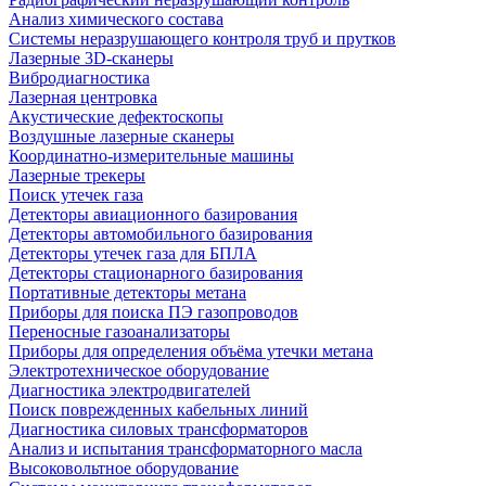
Анализ химического состава
Системы неразрушающего контроля труб и прутков
Лазерные 3D-сканеры
Вибродиагностика
Лазерная центровка
Акустические дефектоскопы
Воздушные лазерные сканеры
Координатно-измерительные машины
Лазерные трекеры
Поиск утечек газа
Детекторы авиационного базирования
Детекторы автомобильного базирования
Детекторы утечек газа для БПЛА
Детекторы стационарного базирования
Портативные детекторы метана
Приборы для поиска ПЭ газопроводов
Переносные газоанализаторы
Приборы для определения объёма утечки метана
Электротехническое оборудование
Диагностика электродвигателей
Поиск поврежденных кабельных линий
Диагностика силовых трансформаторов
Анализ и испытания трансформаторного масла
Высоковольтное оборудование