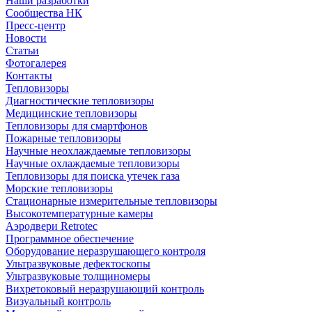
Наши разработки
Сообщества НК
Пресс-центр
Новости
Статьи
Фотогалерея
Контакты
Тепловизоры
Диагностические тепловизоры
Медицинские тепловизоры
Тепловизоры для смартфонов
Пожарные тепловизоры
Научные неохлаждаемые тепловизоры
Научные охлаждаемые тепловизоры
Тепловизоры для поиска утечек газа
Морские тепловизоры
Стационарные измерительные тепловизоры
Высокотемпературные камеры
Аэродвери Retrotec
Программное обеспечение
Оборудование неразрушающего контроля
Ультразвуковые дефектоскопы
Ультразвуковые толщиномеры
Вихретоковый неразрушающий контроль
Визуальный контроль