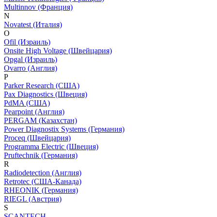
Multinnov (Франция)
N
Novatest (Италия)
O
Ofil (Израиль)
Onsite High Voltage (Швейцария)
Opgal (Израиль)
Ovarro (Англия)
P
Parker Research (США)
Pax Diagnostics (Швеция)
PdMA (США)
Pearpoint (Англия)
PERGAM (Казахстан)
Power Diagnostix Systems (Германия)
Proceq (Швейцария)
Programma Electric (Швеция)
Pruftechnik (Германия)
R
Radiodetection (Англия)
Retrotec (США-Канада)
RHEONIK (Германия)
RIEGL (Австрия)
S
SCANTECH