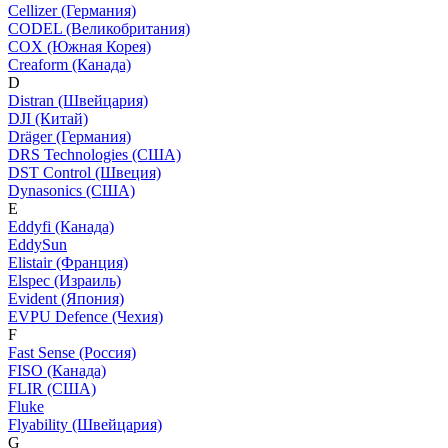
Cellizer (Германия)
CODEL (Великобритания)
COX (Южная Корея)
Creaform (Канада)
D
Distran (Швейцария)
DJI (Китай)
Dräger (Германия)
DRS Technologies (США)
DST Control (Швеция)
Dynasonics (США)
E
Eddyfi (Канада)
EddySun
Elistair (Франция)
Elspec (Израиль)
Evident (Япония)
EVPU Defence (Чехия)
F
Fast Sense (Россия)
FISO (Канада)
FLIR (США)
Fluke
Flyability (Швейцария)
G