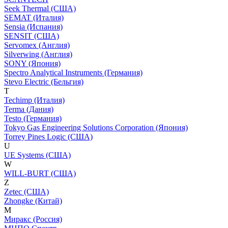
Seek Thermal (США)
SEMAT (Италия)
Sensia (Испания)
SENSIT (США)
Servomex (Англия)
Silverwing (Англия)
SONY (Япония)
Spectro Analytical Instruments (Германия)
Stevo Electric (Бельгия)
T
Techimp (Италия)
Terma (Дания)
Testo (Германия)
Tokyo Gas Engineering Solutions Corporation (Япония)
Torrey Pines Logic (США)
U
UE Systems (США)
W
WILL-BURT (США)
Z
Zetec (США)
Zhongke (Китай)
М
Миракс (Россия)