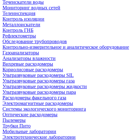
Течеискатели воды
Мониторинг водных сетей
Телеинспекция
Контроль изоляции
Металлоискатели
Контроль ГНБ
Рефлектометры
Обследование трубопроводов
Контрольно-измерительное и аналитическое оборудование
Газоанализаторы
Анализаторы влажности
Вихревые расходомеры
Кориолисовые расходомеры
Ультразвуковые расходомеры SIL
Ультразвуковые расходомеры газа
Ультразвуковые расходомеры жидкости
Ультразвуковые расходомеры пара
Расходомеры факельного газа
Электромагнитные расходомеры
Системы экологического мониторинга
Оптические расходомеры
Пылемеры
Трубки Пито
Мобильные лаборатории
Электротехнические лаборатории