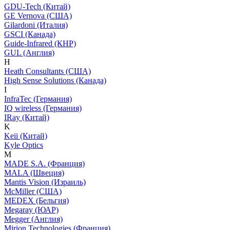
GDU-Tech (Китай)
GE Vernova (США)
Gilardoni (Италия)
GSCI (Канада)
Guide-Infrared (КНР)
GUL (Англия)
H
Heath Consultants (США)
High Sense Solutions (Канада)
I
InfraTec (Германия)
IQ wireless (Германия)
IRay (Китай)
K
Keii (Китай)
Kyle Optics
M
MADE S.A. (Франция)
MALA (Швеция)
Mantis Vision (Израиль)
McMiller (США)
MEDEX (Бельгия)
Megaray (ЮАР)
Megger (Англия)
Mirion Technologies (Франция)