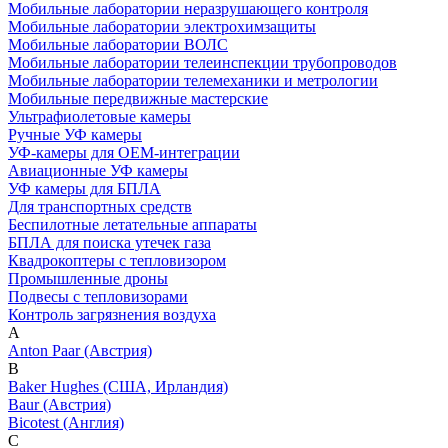
Мобильные лаборатории неразрушающего контроля
Мобильные лаборатории электрохимзащиты
Мобильные лаборатории ВОЛС
Мобильные лаборатории телеинспекции трубопроводов
Мобильные лаборатории телемеханики и метрологии
Мобильные передвижные мастерские
Ультрафиолетовые камеры
Ручные УФ камеры
УФ-камеры для OEM-интеграции
Авиационные УФ камеры
УФ камеры для БПЛА
Для транспортных средств
Беспилотные летательные аппараты
БПЛА для поиска утечек газа
Квадрокоптеры с тепловизором
Промышленные дроны
Подвесы с тепловизорами
Контроль загрязнения воздуха
A
Anton Paar (Австрия)
B
Baker Hughes (США, Ирландия)
Baur (Австрия)
Bicotest (Англия)
C