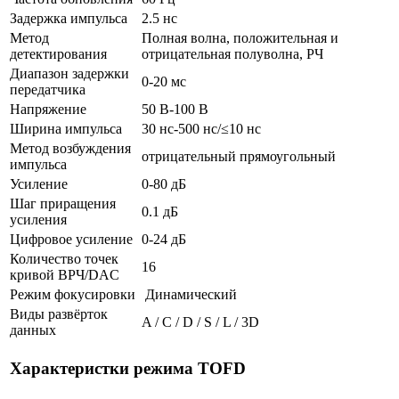
Задержка импульса
2.5 нс
Метод
Полная волна, положительная и
детектирования
отрицательная полуволна, РЧ
Диапазон задержки
0-20 мс
передатчика
Напряжение
50 В-100 В
Ширина импульса
30 нс-500 нс/≤10 нс
Метод возбуждения
отрицательный прямоугольный
импульса
Усиление
0-80 дБ
Шаг приращения
0.1 дБ
усиления
Цифровое усиление
0-24 дБ
Количество точек
16
кривой ВРЧ/DAC
Режим фокусировки
Динамический
Виды развёрток
A / C / D / S / L / 3D
данных
Характеристки режима TOFD