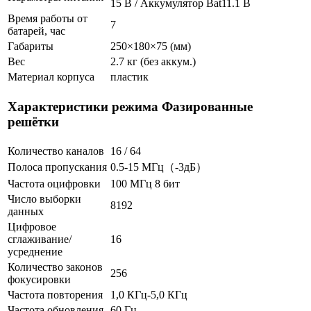
15 В / Аккумулятор Bat11.1 В
Время работы от
7
батарей, час
Габариты
250×180×75 (мм)
Вес
2.7 кг (без аккум.)
Материал корпуса
пластик
Характеристики режима Фазированные
решётки
Количество каналов
16 / 64
Полоса пропускания
0.5-15 МГц（-3дБ）
Частота оцифровки
100 МГц 8 бит
Число выборки
8192
данных
Цифровое
сглаживание/
16
усреднение
Количество законов
256
фокусировки
Частота повторения
1,0 КГц-5,0 КГц
Частота обновления
60 Гц