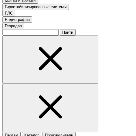
Мачты и треноги
Гиростабилизированные системы
РЛС
Радиография
Георадар
Найти
Пергам
Каталог
Производители