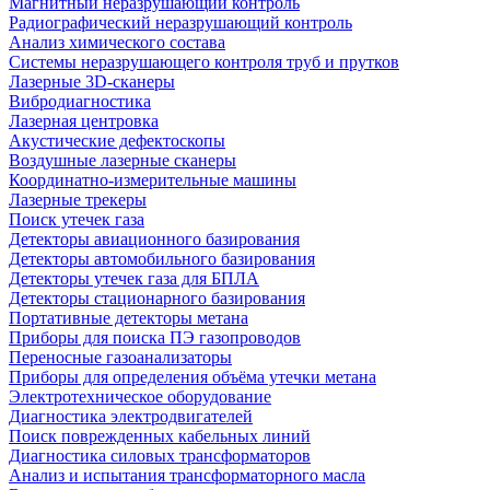
Магнитный неразрушающий контроль
Радиографический неразрушающий контроль
Анализ химического состава
Системы неразрушающего контроля труб и прутков
Лазерные 3D-сканеры
Вибродиагностика
Лазерная центровка
Акустические дефектоскопы
Воздушные лазерные сканеры
Координатно-измерительные машины
Лазерные трекеры
Поиск утечек газа
Детекторы авиационного базирования
Детекторы автомобильного базирования
Детекторы утечек газа для БПЛА
Детекторы стационарного базирования
Портативные детекторы метана
Приборы для поиска ПЭ газопроводов
Переносные газоанализаторы
Приборы для определения объёма утечки метана
Электротехническое оборудование
Диагностика электродвигателей
Поиск поврежденных кабельных линий
Диагностика силовых трансформаторов
Анализ и испытания трансформаторного масла