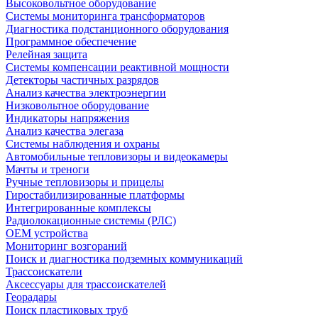
Высоковольтное оборудование
Системы мониторинга трансформаторов
Диагностика подстанционного оборудования
Программное обеспечение
Релейная защита
Системы компенсации реактивной мощности
Детекторы частичных разрядов
Анализ качества электроэнергии
Низковольтное оборудование
Индикаторы напряжения
Анализ качества элегаза
Системы наблюдения и охраны
Автомобильные тепловизоры и видеокамеры
Мачты и треноги
Ручные тепловизоры и прицелы
Гиростабилизированные платформы
Интегрированные комплексы
Радиолокационные системы (РЛС)
OEM устройства
Мониторинг возгораний
Поиск и диагностика подземных коммуникаций
Трассоискатели
Аксессуары для трассоискателей
Георадары
Поиск пластиковых труб