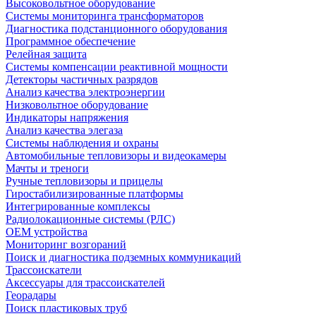
Высоковольтное оборудование
Системы мониторинга трансформаторов
Диагностика подстанционного оборудования
Программное обеспечение
Релейная защита
Системы компенсации реактивной мощности
Детекторы частичных разрядов
Анализ качества электроэнергии
Низковольтное оборудование
Индикаторы напряжения
Анализ качества элегаза
Системы наблюдения и охраны
Автомобильные тепловизоры и видеокамеры
Мачты и треноги
Ручные тепловизоры и прицелы
Гиростабилизированные платформы
Интегрированные комплексы
Радиолокационные системы (РЛС)
OEM устройства
Мониторинг возгораний
Поиск и диагностика подземных коммуникаций
Трассоискатели
Аксессуары для трассоискателей
Георадары
Поиск пластиковых труб