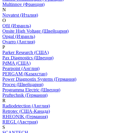
Multinnov (Франция)
N
Novatest (Италия)
O
Ofil (Израиль)
Onsite High Voltage (Швейцария)
Opgal (Израиль)
Ovarro (Англия)
P
Parker Research (США)
Pax Diagnostics (Швеция)
PdMA (США)
Pearpoint (Англия)
PERGAM (Казахстан)
Power Diagnostix Systems (Германия)
Proceq (Швейцария)
Programma Electric (Швеция)
Pruftechnik (Германия)
R
Radiodetection (Англия)
Retrotec (США-Канада)
RHEONIK (Германия)
RIEGL (Австрия)
S
SCANTECH