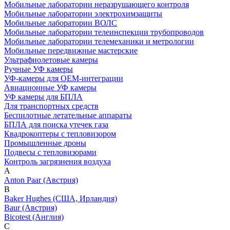
Мобильные лаборатории неразрушающего контроля
Мобильные лаборатории электрохимзащиты
Мобильные лаборатории ВОЛС
Мобильные лаборатории телеинспекции трубопроводов
Мобильные лаборатории телемеханики и метрологии
Мобильные передвижные мастерские
Ультрафиолетовые камеры
Ручные УФ камеры
УФ-камеры для OEM-интеграции
Авиационные УФ камеры
УФ камеры для БПЛА
Для транспортных средств
Беспилотные летательные аппараты
БПЛА для поиска утечек газа
Квадрокоптеры с тепловизором
Промышленные дроны
Подвесы с тепловизорами
Контроль загрязнения воздуха
A
Anton Paar (Австрия)
B
Baker Hughes (США, Ирландия)
Baur (Австрия)
Bicotest (Англия)
C