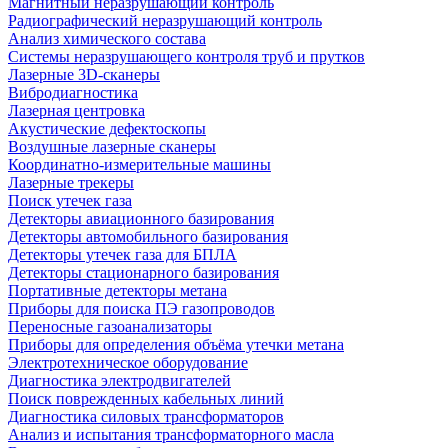
Магнитный неразрушающий контроль
Радиографический неразрушающий контроль
Анализ химического состава
Системы неразрушающего контроля труб и прутков
Лазерные 3D-сканеры
Вибродиагностика
Лазерная центровка
Акустические дефектоскопы
Воздушные лазерные сканеры
Координатно-измерительные машины
Лазерные трекеры
Поиск утечек газа
Детекторы авиационного базирования
Детекторы автомобильного базирования
Детекторы утечек газа для БПЛА
Детекторы стационарного базирования
Портативные детекторы метана
Приборы для поиска ПЭ газопроводов
Переносные газоанализаторы
Приборы для определения объёма утечки метана
Электротехническое оборудование
Диагностика электродвигателей
Поиск поврежденных кабельных линий
Диагностика силовых трансформаторов
Анализ и испытания трансформаторного масла