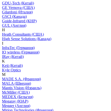
GDU-Tech (Китай)
GE Vernova (США)
Gilardoni (Италия)
GSCI (Канада)
Guide-Infrared (КНР)
GUL (Англия)
H
Heath Consultants (США)
High Sense Solutions (Канада)
I
InfraTec (Германия)
IQ wireless (Германия)
IRay (Китай)
K
Keii (Китай)
Kyle Optics
M
MADE S.A. (Франция)
MALA (Швеция)
Mantis Vision (Израиль)
McMiller (США)
MEDEX (Бельгия)
Megaray (ЮАР)
Megger (Англия)
Mirion Technologies (Франция)