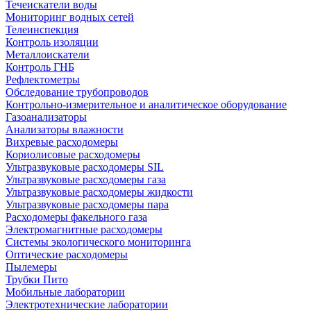
Течеискатели воды
Мониторинг водных сетей
Телеинспекция
Контроль изоляции
Металлоискатели
Контроль ГНБ
Рефлектометры
Обследование трубопроводов
Контрольно-измерительное и аналитическое оборудование
Газоанализаторы
Анализаторы влажности
Вихревые расходомеры
Кориолисовые расходомеры
Ультразвуковые расходомеры SIL
Ультразвуковые расходомеры газа
Ультразвуковые расходомеры жидкости
Ультразвуковые расходомеры пара
Расходомеры факельного газа
Электромагнитные расходомеры
Системы экологического мониторинга
Оптические расходомеры
Пылемеры
Трубки Пито
Мобильные лаборатории
Электротехнические лаборатории