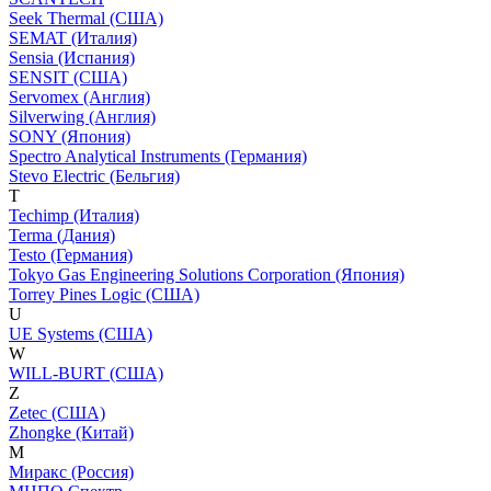
Seek Thermal (США)
SEMAT (Италия)
Sensia (Испания)
SENSIT (США)
Servomex (Англия)
Silverwing (Англия)
SONY (Япония)
Spectro Analytical Instruments (Германия)
Stevo Electric (Бельгия)
T
Techimp (Италия)
Terma (Дания)
Testo (Германия)
Tokyo Gas Engineering Solutions Corporation (Япония)
Torrey Pines Logic (США)
U
UE Systems (США)
W
WILL-BURT (США)
Z
Zetec (США)
Zhongke (Китай)
М
Миракс (Россия)