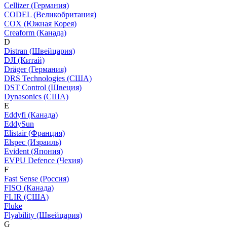
Cellizer (Германия)
CODEL (Великобритания)
COX (Южная Корея)
Creaform (Канада)
D
Distran (Швейцария)
DJI (Китай)
Dräger (Германия)
DRS Technologies (США)
DST Control (Швеция)
Dynasonics (США)
E
Eddyfi (Канада)
EddySun
Elistair (Франция)
Elspec (Израиль)
Evident (Япония)
EVPU Defence (Чехия)
F
Fast Sense (Россия)
FISO (Канада)
FLIR (США)
Fluke
Flyability (Швейцария)
G