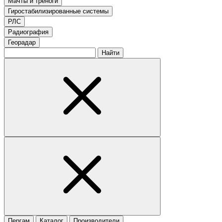
Мачты и треноги
Гиростабилизированные системы
РЛС
Радиография
Георадар
Найти
Пергам
Каталог
Производители