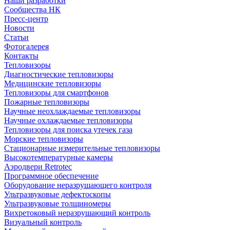
Наши разработки
Сообщества НК
Пресс-центр
Новости
Статьи
Фотогалерея
Контакты
Тепловизоры
Диагностические тепловизоры
Медицинские тепловизоры
Тепловизоры для смартфонов
Пожарные тепловизоры
Научные неохлаждаемые тепловизоры
Научные охлаждаемые тепловизоры
Тепловизоры для поиска утечек газа
Морские тепловизоры
Стационарные измерительные тепловизоры
Высокотемпературные камеры
Аэродвери Retrotec
Программное обеспечение
Оборудование неразрушающего контроля
Ультразвуковые дефектоскопы
Ультразвуковые толщиномеры
Вихретоковый неразрушающий контроль
Визуальный контроль