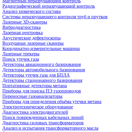
Магнитный неразрушающий контроль
Радиографический неразрушающий контроль
Анализ химического состава
Системы неразрушающего контроля труб и прутков
Лазерные 3D-сканеры
Вибродиагностика
Лазерная центровка
Акустические дефектоскопы
Воздушные лазерные сканеры
Координатно-измерительные машины
Лазерные трекеры
Поиск утечек газа
Детекторы авиационного базирования
Детекторы автомобильного базирования
Детекторы утечек газа для БПЛА
Детекторы стационарного базирования
Портативные детекторы метана
Приборы для поиска ПЭ газопроводов
Переносные газоанализаторы
Приборы для определения объёма утечки метана
Электротехническое оборудование
Диагностика электродвигателей
Поиск поврежденных кабельных линий
Диагностика силовых трансформаторов
Анализ и испытания трансформаторного масла