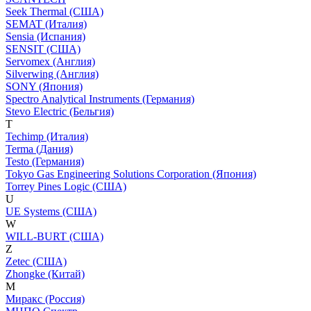
Seek Thermal (США)
SEMAT (Италия)
Sensia (Испания)
SENSIT (США)
Servomex (Англия)
Silverwing (Англия)
SONY (Япония)
Spectro Analytical Instruments (Германия)
Stevo Electric (Бельгия)
T
Techimp (Италия)
Terma (Дания)
Testo (Германия)
Tokyo Gas Engineering Solutions Corporation (Япония)
Torrey Pines Logic (США)
U
UE Systems (США)
W
WILL-BURT (США)
Z
Zetec (США)
Zhongke (Китай)
М
Миракс (Россия)