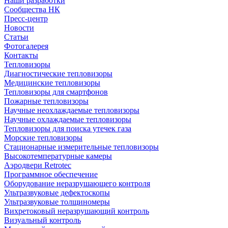
Наши разработки
Сообщества НК
Пресс-центр
Новости
Статьи
Фотогалерея
Контакты
Тепловизоры
Диагностические тепловизоры
Медицинские тепловизоры
Тепловизоры для смартфонов
Пожарные тепловизоры
Научные неохлаждаемые тепловизоры
Научные охлаждаемые тепловизоры
Тепловизоры для поиска утечек газа
Морские тепловизоры
Стационарные измерительные тепловизоры
Высокотемпературные камеры
Аэродвери Retrotec
Программное обеспечение
Оборудование неразрушающего контроля
Ультразвуковые дефектоскопы
Ультразвуковые толщиномеры
Вихретоковый неразрушающий контроль
Визуальный контроль