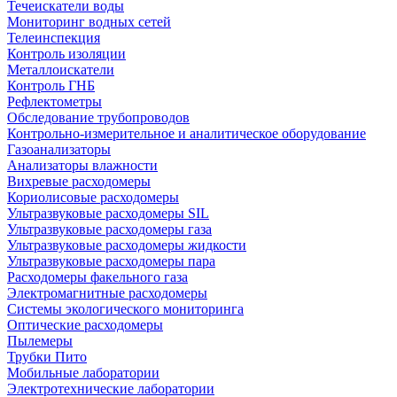
Течеискатели воды
Мониторинг водных сетей
Телеинспекция
Контроль изоляции
Металлоискатели
Контроль ГНБ
Рефлектометры
Обследование трубопроводов
Контрольно-измерительное и аналитическое оборудование
Газоанализаторы
Анализаторы влажности
Вихревые расходомеры
Кориолисовые расходомеры
Ультразвуковые расходомеры SIL
Ультразвуковые расходомеры газа
Ультразвуковые расходомеры жидкости
Ультразвуковые расходомеры пара
Расходомеры факельного газа
Электромагнитные расходомеры
Системы экологического мониторинга
Оптические расходомеры
Пылемеры
Трубки Пито
Мобильные лаборатории
Электротехнические лаборатории