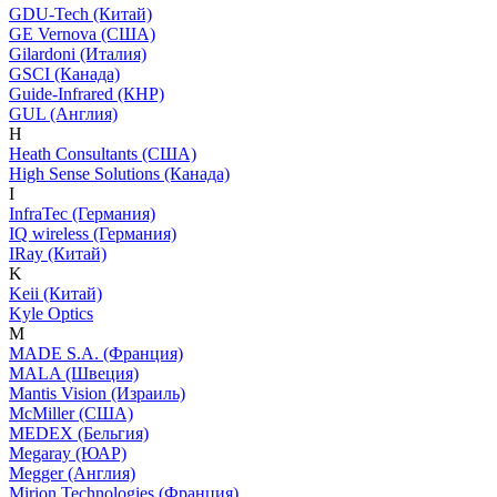
GDU-Tech (Китай)
GE Vernova (США)
Gilardoni (Италия)
GSCI (Канада)
Guide-Infrared (КНР)
GUL (Англия)
H
Heath Consultants (США)
High Sense Solutions (Канада)
I
InfraTec (Германия)
IQ wireless (Германия)
IRay (Китай)
K
Keii (Китай)
Kyle Optics
M
MADE S.A. (Франция)
MALA (Швеция)
Mantis Vision (Израиль)
McMiller (США)
MEDEX (Бельгия)
Megaray (ЮАР)
Megger (Англия)
Mirion Technologies (Франция)