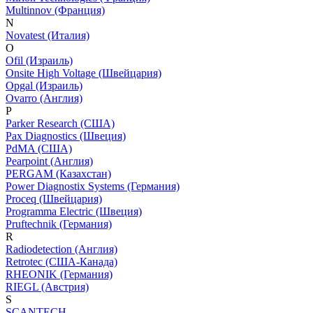
Multinnov (Франция)
N
Novatest (Италия)
O
Ofil (Израиль)
Onsite High Voltage (Швейцария)
Opgal (Израиль)
Ovarro (Англия)
P
Parker Research (США)
Pax Diagnostics (Швеция)
PdMA (США)
Pearpoint (Англия)
PERGAM (Казахстан)
Power Diagnostix Systems (Германия)
Proceq (Швейцария)
Programma Electric (Швеция)
Pruftechnik (Германия)
R
Radiodetection (Англия)
Retrotec (США-Канада)
RHEONIK (Германия)
RIEGL (Австрия)
S
SCANTECH