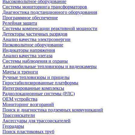
Высоковольтное оборудование
Системы мониторинга трансформаторов
Диагностика подстанционного оборудования
Программное обеспечение
Релейная защита
Системы компенсации реактивной мощности
Детекторы частичных разрядов
Анализ качества электроэнергии
Низковольтное оборудование
Индикаторы напряжения
Анализ качества элегаза
Системы наблюдения и охраны
Автомобильные тепловизоры и видеокамеры
Мачты и треноги
Ручные тепловизоры и прицелы
Гиростабилизированные платформы
Интегрированные комплексы
Радиолокационные системы (РЛС)
OEM устройства
Мониторинг возгораний
Поиск и диагностика подземных коммуникаций
Трассоискатели
Аксессуары для трассоискателей
Георадары
Поиск пластиковых труб