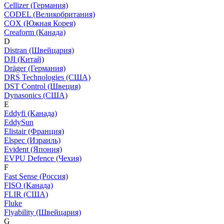
Cellizer (Германия)
CODEL (Великобритания)
COX (Южная Корея)
Creaform (Канада)
D
Distran (Швейцария)
DJI (Китай)
Dräger (Германия)
DRS Technologies (США)
DST Control (Швеция)
Dynasonics (США)
E
Eddyfi (Канада)
EddySun
Elistair (Франция)
Elspec (Израиль)
Evident (Япония)
EVPU Defence (Чехия)
F
Fast Sense (Россия)
FISO (Канада)
FLIR (США)
Fluke
Flyability (Швейцария)
G