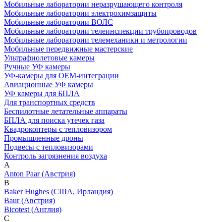
Мобильные лаборатории неразрушающего контроля
Мобильные лаборатории электрохимзащиты
Мобильные лаборатории ВОЛС
Мобильные лаборатории телеинспекции трубопроводов
Мобильные лаборатории телемеханики и метрологии
Мобильные передвижные мастерские
Ультрафиолетовые камеры
Ручные УФ камеры
УФ-камеры для OEM-интеграции
Авиационные УФ камеры
УФ камеры для БПЛА
Для транспортных средств
Беспилотные летательные аппараты
БПЛА для поиска утечек газа
Квадрокоптеры с тепловизором
Промышленные дроны
Подвесы с тепловизорами
Контроль загрязнения воздуха
A
Anton Paar (Австрия)
B
Baker Hughes (США, Ирландия)
Baur (Австрия)
Bicotest (Англия)
C