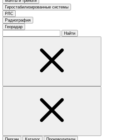
Мачты и треноги
Гиростабилизированные системы
РЛС
Радиография
Георадар
Найти
Пергам
Каталог
Производители