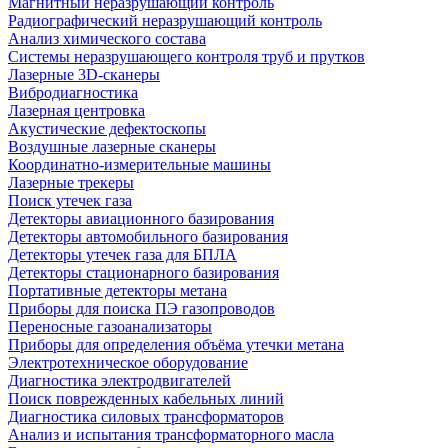
Магнитный неразрушающий контроль
Радиографический неразрушающий контроль
Анализ химического состава
Системы неразрушающего контроля труб и прутков
Лазерные 3D-сканеры
Вибродиагностика
Лазерная центровка
Акустические дефектоскопы
Воздушные лазерные сканеры
Координатно-измерительные машины
Лазерные трекеры
Поиск утечек газа
Детекторы авиационного базирования
Детекторы автомобильного базирования
Детекторы утечек газа для БПЛА
Детекторы стационарного базирования
Портативные детекторы метана
Приборы для поиска ПЭ газопроводов
Переносные газоанализаторы
Приборы для определения объёма утечки метана
Электротехническое оборудование
Диагностика электродвигателей
Поиск поврежденных кабельных линий
Диагностика силовых трансформаторов
Анализ и испытания трансформаторного масла