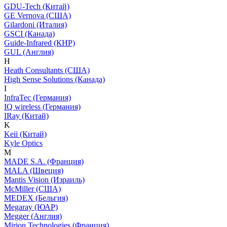
GDU-Tech (Китай)
GE Vernova (США)
Gilardoni (Италия)
GSCI (Канада)
Guide-Infrared (КНР)
GUL (Англия)
H
Heath Consultants (США)
High Sense Solutions (Канада)
I
InfraTec (Германия)
IQ wireless (Германия)
IRay (Китай)
K
Keii (Китай)
Kyle Optics
M
MADE S.A. (Франция)
MALA (Швеция)
Mantis Vision (Израиль)
McMiller (США)
MEDEX (Бельгия)
Megaray (ЮАР)
Megger (Англия)
Mirion Technologies (Франция)