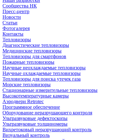
Наши разработки
Сообщества НК
Пресс-центр
Новости
Статьи
Фотогалерея
Контакты
Тепловизоры
Диагностические тепловизоры
Медицинские тепловизоры
Тепловизоры для смартфонов
Пожарные тепловизоры
Научные неохлаждаемые тепловизоры
Научные охлаждаемые тепловизоры
Тепловизоры для поиска утечек газа
Морские тепловизоры
Стационарные измерительные тепловизоры
Высокотемпературные камеры
Аэродвери Retrotec
Программное обеспечение
Оборудование неразрушающего контроля
Ультразвуковые дефектоскопы
Ультразвуковые толщиномеры
Вихретоковый неразрушающий контроль
Визуальный контроль