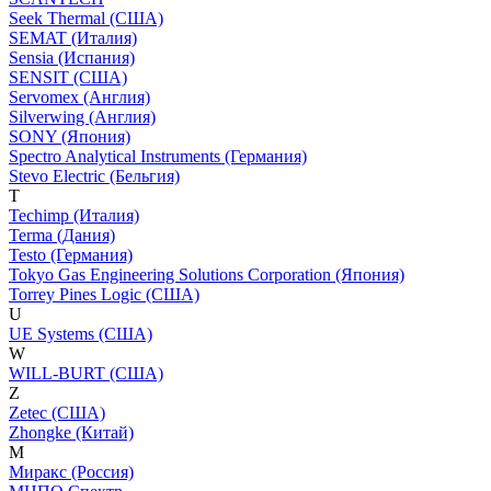
Seek Thermal (США)
SEMAT (Италия)
Sensia (Испания)
SENSIT (США)
Servomex (Англия)
Silverwing (Англия)
SONY (Япония)
Spectro Analytical Instruments (Германия)
Stevo Electric (Бельгия)
T
Techimp (Италия)
Terma (Дания)
Testo (Германия)
Tokyo Gas Engineering Solutions Corporation (Япония)
Torrey Pines Logic (США)
U
UE Systems (США)
W
WILL-BURT (США)
Z
Zetec (США)
Zhongke (Китай)
М
Миракс (Россия)