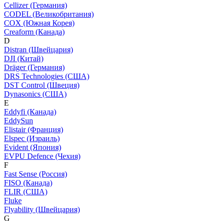
Cellizer (Германия)
CODEL (Великобритания)
COX (Южная Корея)
Creaform (Канада)
D
Distran (Швейцария)
DJI (Китай)
Dräger (Германия)
DRS Technologies (США)
DST Control (Швеция)
Dynasonics (США)
E
Eddyfi (Канада)
EddySun
Elistair (Франция)
Elspec (Израиль)
Evident (Япония)
EVPU Defence (Чехия)
F
Fast Sense (Россия)
FISO (Канада)
FLIR (США)
Fluke
Flyability (Швейцария)
G