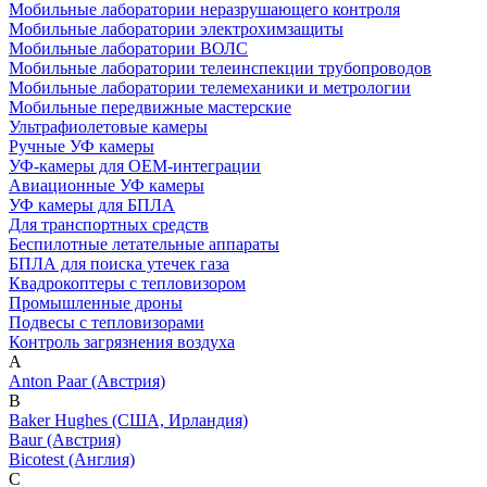
Мобильные лаборатории неразрушающего контроля
Мобильные лаборатории электрохимзащиты
Мобильные лаборатории ВОЛС
Мобильные лаборатории телеинспекции трубопроводов
Мобильные лаборатории телемеханики и метрологии
Мобильные передвижные мастерские
Ультрафиолетовые камеры
Ручные УФ камеры
УФ-камеры для OEM-интеграции
Авиационные УФ камеры
УФ камеры для БПЛА
Для транспортных средств
Беспилотные летательные аппараты
БПЛА для поиска утечек газа
Квадрокоптеры с тепловизором
Промышленные дроны
Подвесы с тепловизорами
Контроль загрязнения воздуха
A
Anton Paar (Австрия)
B
Baker Hughes (США, Ирландия)
Baur (Австрия)
Bicotest (Англия)
C