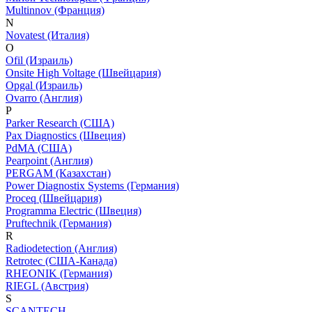
Multinnov (Франция)
N
Novatest (Италия)
O
Ofil (Израиль)
Onsite High Voltage (Швейцария)
Opgal (Израиль)
Ovarro (Англия)
P
Parker Research (США)
Pax Diagnostics (Швеция)
PdMA (США)
Pearpoint (Англия)
PERGAM (Казахстан)
Power Diagnostix Systems (Германия)
Proceq (Швейцария)
Programma Electric (Швеция)
Pruftechnik (Германия)
R
Radiodetection (Англия)
Retrotec (США-Канада)
RHEONIK (Германия)
RIEGL (Австрия)
S
SCANTECH