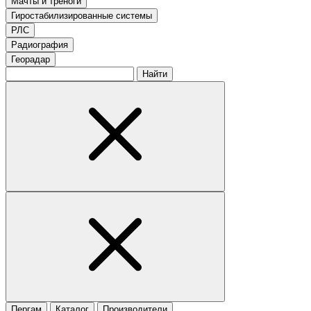
Мачты и треноги
Гиростабилизированные системы
РЛС
Радиография
Георадар
Найти
Пергам
Каталог
Производители