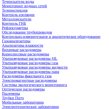
Течеискатели воды
Мониторинг водных сетей
Телеинспекция
Контроль изоляции
Металлоискатели
Контроль ГНБ
Рефлектометры
Обследование трубопроводов
Контрольно-измерительное и аналитическое оборудование
Газоанализаторы
Анализаторы влажности
Вихревые расходомеры
Кориолисовые расходомеры
Ультразвуковые расходомеры SIL
Ультразвуковые расходомеры газа
Ультразвуковые расходомеры жидкости
Ультразвуковые расходомеры пара
Расходомеры факельного газа
Электромагнитные расходомеры
Системы экологического мониторинга
Оптические расходомеры
Пылемеры
Трубки Пито
Мобильные лаборатории
Электротехнические лаборатории