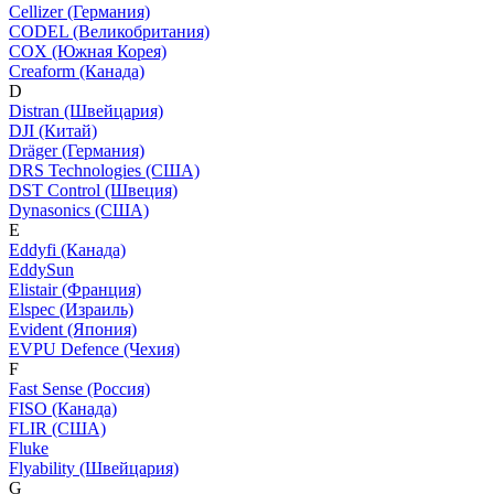
Cellizer (Германия)
CODEL (Великобритания)
COX (Южная Корея)
Creaform (Канада)
D
Distran (Швейцария)
DJI (Китай)
Dräger (Германия)
DRS Technologies (США)
DST Control (Швеция)
Dynasonics (США)
E
Eddyfi (Канада)
EddySun
Elistair (Франция)
Elspec (Израиль)
Evident (Япония)
EVPU Defence (Чехия)
F
Fast Sense (Россия)
FISO (Канада)
FLIR (США)
Fluke
Flyability (Швейцария)
G