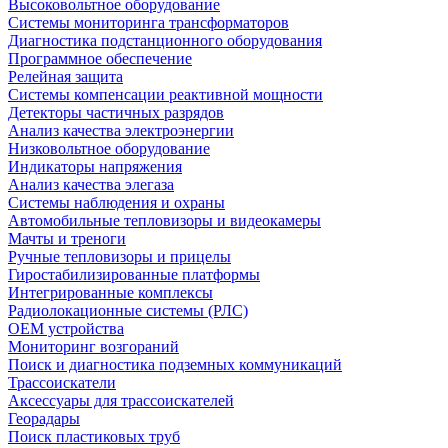
Высоковольтное оборудование
Системы мониторинга трансформаторов
Диагностика подстанционного оборудования
Программное обеспечение
Релейная защита
Системы компенсации реактивной мощности
Детекторы частичных разрядов
Анализ качества электроэнергии
Низковольтное оборудование
Индикаторы напряжения
Анализ качества элегаза
Системы наблюдения и охраны
Автомобильные тепловизоры и видеокамеры
Мачты и треноги
Ручные тепловизоры и прицелы
Гиростабилизированные платформы
Интегрированные комплексы
Радиолокационные системы (РЛС)
OEM устройства
Мониторинг возгораний
Поиск и диагностика подземных коммуникаций
Трассоискатели
Аксессуары для трассоискателей
Георадары
Поиск пластиковых труб