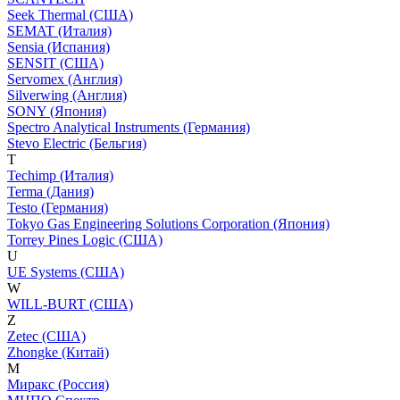
Seek Thermal (США)
SEMAT (Италия)
Sensia (Испания)
SENSIT (США)
Servomex (Англия)
Silverwing (Англия)
SONY (Япония)
Spectro Analytical Instruments (Германия)
Stevo Electric (Бельгия)
T
Techimp (Италия)
Terma (Дания)
Testo (Германия)
Tokyo Gas Engineering Solutions Corporation (Япония)
Torrey Pines Logic (США)
U
UE Systems (США)
W
WILL-BURT (США)
Z
Zetec (США)
Zhongke (Китай)
М
Миракс (Россия)