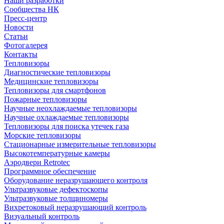
Наши разработки
Сообщества НК
Пресс-центр
Новости
Статьи
Фотогалерея
Контакты
Тепловизоры
Диагностические тепловизоры
Медицинские тепловизоры
Тепловизоры для смартфонов
Пожарные тепловизоры
Научные неохлаждаемые тепловизоры
Научные охлаждаемые тепловизоры
Тепловизоры для поиска утечек газа
Морские тепловизоры
Стационарные измерительные тепловизоры
Высокотемпературные камеры
Аэродвери Retrotec
Программное обеспечение
Оборудование неразрушающего контроля
Ультразвуковые дефектоскопы
Ультразвуковые толщиномеры
Вихретоковый неразрушающий контроль
Визуальный контроль