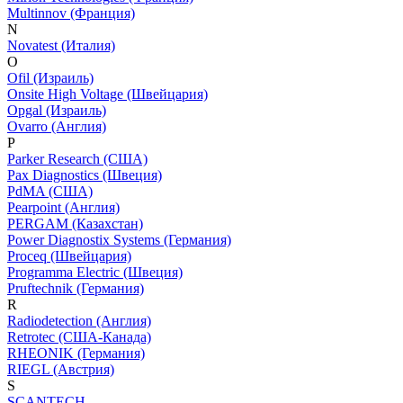
Multinnov (Франция)
N
Novatest (Италия)
O
Ofil (Израиль)
Onsite High Voltage (Швейцария)
Opgal (Израиль)
Ovarro (Англия)
P
Parker Research (США)
Pax Diagnostics (Швеция)
PdMA (США)
Pearpoint (Англия)
PERGAM (Казахстан)
Power Diagnostix Systems (Германия)
Proceq (Швейцария)
Programma Electric (Швеция)
Pruftechnik (Германия)
R
Radiodetection (Англия)
Retrotec (США-Канада)
RHEONIK (Германия)
RIEGL (Австрия)
S
SCANTECH