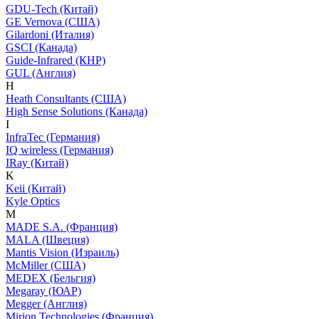
GDU-Tech (Китай)
GE Vernova (США)
Gilardoni (Италия)
GSCI (Канада)
Guide-Infrared (КНР)
GUL (Англия)
H
Heath Consultants (США)
High Sense Solutions (Канада)
I
InfraTec (Германия)
IQ wireless (Германия)
IRay (Китай)
K
Keii (Китай)
Kyle Optics
M
MADE S.A. (Франция)
MALA (Швеция)
Mantis Vision (Израиль)
McMiller (США)
MEDEX (Бельгия)
Megaray (ЮАР)
Megger (Англия)
Mirion Technologies (Франция)