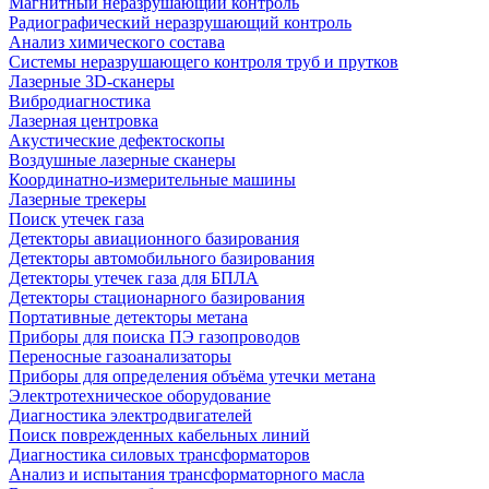
Магнитный неразрушающий контроль
Радиографический неразрушающий контроль
Анализ химического состава
Системы неразрушающего контроля труб и прутков
Лазерные 3D-сканеры
Вибродиагностика
Лазерная центровка
Акустические дефектоскопы
Воздушные лазерные сканеры
Координатно-измерительные машины
Лазерные трекеры
Поиск утечек газа
Детекторы авиационного базирования
Детекторы автомобильного базирования
Детекторы утечек газа для БПЛА
Детекторы стационарного базирования
Портативные детекторы метана
Приборы для поиска ПЭ газопроводов
Переносные газоанализаторы
Приборы для определения объёма утечки метана
Электротехническое оборудование
Диагностика электродвигателей
Поиск поврежденных кабельных линий
Диагностика силовых трансформаторов
Анализ и испытания трансформаторного масла