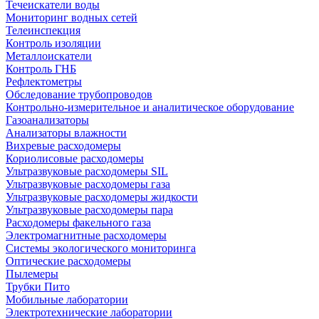
Течеискатели воды
Мониторинг водных сетей
Телеинспекция
Контроль изоляции
Металлоискатели
Контроль ГНБ
Рефлектометры
Обследование трубопроводов
Контрольно-измерительное и аналитическое оборудование
Газоанализаторы
Анализаторы влажности
Вихревые расходомеры
Кориолисовые расходомеры
Ультразвуковые расходомеры SIL
Ультразвуковые расходомеры газа
Ультразвуковые расходомеры жидкости
Ультразвуковые расходомеры пара
Расходомеры факельного газа
Электромагнитные расходомеры
Системы экологического мониторинга
Оптические расходомеры
Пылемеры
Трубки Пито
Мобильные лаборатории
Электротехнические лаборатории