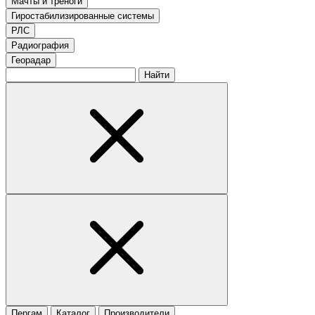
Мачты и треноги
Гиростабилизированные системы
РЛС
Радиография
Георадар
Найти
Пергам
Каталог
Производители