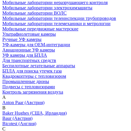
Мобильные лаборатории неразрушающего контроля
Мобильные лаборатории электрохимзащиты
Мобильные лаборатории ВОЛС
Мобильные лаборатории телеинспекции трубопроводов
Мобильные лаборатории телемеханики и метрологии
Мобильные передвижные мастерские
Ультрафиолетовые камеры
Ручные УФ камеры
УФ-камеры для OEM-интеграции
Авиационные УФ камеры
УФ камеры для БПЛА
Для транспортных средств
Беспилотные летательные аппараты
БПЛА для поиска утечек газа
Квадрокоптеры с тепловизором
Промышленные дроны
Подвесы с тепловизорами
Контроль загрязнения воздуха
A
Anton Paar (Австрия)
B
Baker Hughes (США, Ирландия)
Baur (Австрия)
Bicotest (Англия)
C