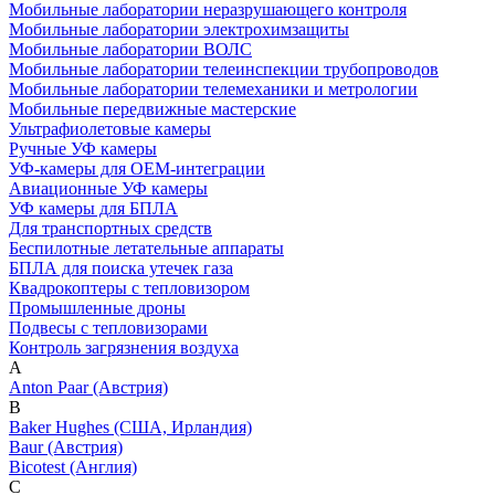
Мобильные лаборатории неразрушающего контроля
Мобильные лаборатории электрохимзащиты
Мобильные лаборатории ВОЛС
Мобильные лаборатории телеинспекции трубопроводов
Мобильные лаборатории телемеханики и метрологии
Мобильные передвижные мастерские
Ультрафиолетовые камеры
Ручные УФ камеры
УФ-камеры для OEM-интеграции
Авиационные УФ камеры
УФ камеры для БПЛА
Для транспортных средств
Беспилотные летательные аппараты
БПЛА для поиска утечек газа
Квадрокоптеры с тепловизором
Промышленные дроны
Подвесы с тепловизорами
Контроль загрязнения воздуха
A
Anton Paar (Австрия)
B
Baker Hughes (США, Ирландия)
Baur (Австрия)
Bicotest (Англия)
C