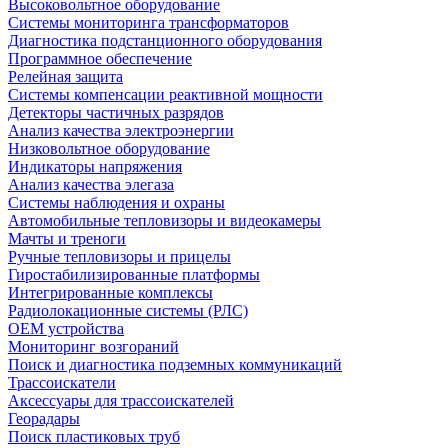
Высоковольтное оборудование
Системы мониторинга трансформаторов
Диагностика подстанционного оборудования
Программное обеспечение
Релейная защита
Системы компенсации реактивной мощности
Детекторы частичных разрядов
Анализ качества электроэнергии
Низковольтное оборудование
Индикаторы напряжения
Анализ качества элегаза
Системы наблюдения и охраны
Автомобильные тепловизоры и видеокамеры
Мачты и треноги
Ручные тепловизоры и прицелы
Гиростабилизированные платформы
Интегрированные комплексы
Радиолокационные системы (РЛС)
OEM устройства
Мониторинг возгораний
Поиск и диагностика подземных коммуникаций
Трассоискатели
Аксессуары для трассоискателей
Георадары
Поиск пластиковых труб