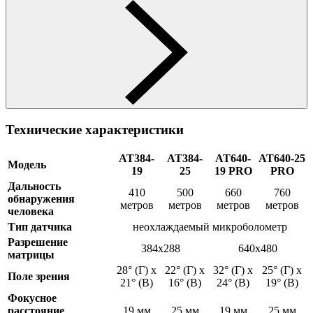
Технические характеристики
АТ384-
АТ384-
АТ640-
АТ640-25
Модель
19
25
19 PRO
PRO
Дальность
410
500
660
760
обнаружения
метров
метров
метров
метров
человека
Тип датчика
неохлаждаемый микроболометр
Разрешение
384x288
640х480
матрицы
28° (Г) x
22° (Г) x
32° (Г) x
25° (Г) x
Поле зрения
21° (В)
16° (В)
24° (В)
19° (В)
Фокусное
расстояние
19 мм
25 мм
19 мм
25 мм