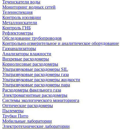
Течеискатели воды
Мониторинг водных сетей
Телеинспекция
Контроль изоляции
Металлоискатели
Контроль ГНБ
Рефлектометры
Обследование трубопроводов
Контрольно-измерительное и аналитическое оборудование
Газоанализаторы
Анализаторы влажности
Вихревые расходомеры
Кориолисовые расходомеры
Ультразвуковые расходомеры SIL
Ультразвуковые расходомеры газа
Ультразвуковые расходомеры жидкости
Ультразвуковые расходомеры пара
Расходомеры факельного газа
Электромагнитные расходомеры
Системы экологического мониторинга
Оптические расходомеры
Пылемеры
Трубки Пито
Мобильные лаборатории
Электротехнические лаборатории