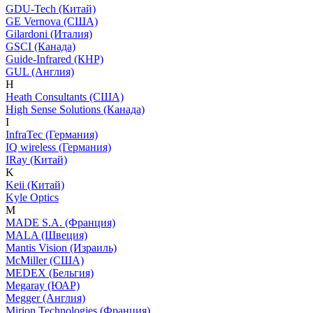
GDU-Tech (Китай)
GE Vernova (США)
Gilardoni (Италия)
GSCI (Канада)
Guide-Infrared (КНР)
GUL (Англия)
H
Heath Consultants (США)
High Sense Solutions (Канада)
I
InfraTec (Германия)
IQ wireless (Германия)
IRay (Китай)
K
Keii (Китай)
Kyle Optics
M
MADE S.A. (Франция)
MALA (Швеция)
Mantis Vision (Израиль)
McMiller (США)
MEDEX (Бельгия)
Megaray (ЮАР)
Megger (Англия)
Mirion Technologies (Франция)