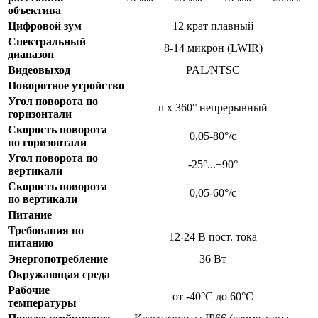
объектива
Цифровой зум
12 крат плавный
Спектральный
8-14 микрон (LWIR)
диапазон
Видеовыход
PAL/NTSC
Поворотное утройство
Угол поворота по
n x 360° непрерывный
горизонтали
Скорость поворота
0,05-80°/с
по горизонтали
Угол поворота по
-25°...+90°
вертикали
Скорость поворота
0,05-60°/с
по вертикали
Питание
Требования по
12-24 В пост. тока
питанию
Энергопотребление
36 Вт
Окружающая среда
Рабочие
от -40°C до 60°C
температуры