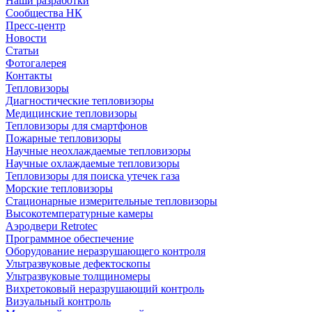
Наши разработки
Сообщества НК
Пресс-центр
Новости
Статьи
Фотогалерея
Контакты
Тепловизоры
Диагностические тепловизоры
Медицинские тепловизоры
Тепловизоры для смартфонов
Пожарные тепловизоры
Научные неохлаждаемые тепловизоры
Научные охлаждаемые тепловизоры
Тепловизоры для поиска утечек газа
Морские тепловизоры
Стационарные измерительные тепловизоры
Высокотемпературные камеры
Аэродвери Retrotec
Программное обеспечение
Оборудование неразрушающего контроля
Ультразвуковые дефектоскопы
Ультразвуковые толщиномеры
Вихретоковый неразрушающий контроль
Визуальный контроль