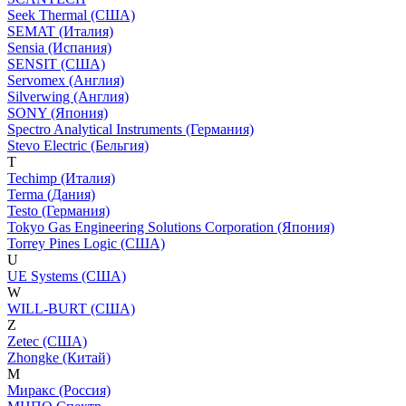
Seek Thermal (США)
SEMAT (Италия)
Sensia (Испания)
SENSIT (США)
Servomex (Англия)
Silverwing (Англия)
SONY (Япония)
Spectro Analytical Instruments (Германия)
Stevo Electric (Бельгия)
T
Techimp (Италия)
Terma (Дания)
Testo (Германия)
Tokyo Gas Engineering Solutions Corporation (Япония)
Torrey Pines Logic (США)
U
UE Systems (США)
W
WILL-BURT (США)
Z
Zetec (США)
Zhongke (Китай)
М
Миракс (Россия)