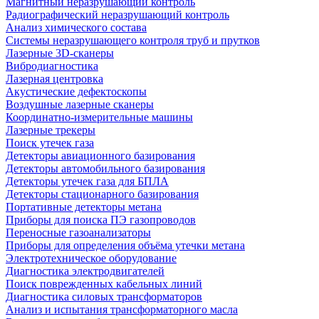
Магнитный неразрушающий контроль
Радиографический неразрушающий контроль
Анализ химического состава
Системы неразрушающего контроля труб и прутков
Лазерные 3D-сканеры
Вибродиагностика
Лазерная центровка
Акустические дефектоскопы
Воздушные лазерные сканеры
Координатно-измерительные машины
Лазерные трекеры
Поиск утечек газа
Детекторы авиационного базирования
Детекторы автомобильного базирования
Детекторы утечек газа для БПЛА
Детекторы стационарного базирования
Портативные детекторы метана
Приборы для поиска ПЭ газопроводов
Переносные газоанализаторы
Приборы для определения объёма утечки метана
Электротехническое оборудование
Диагностика электродвигателей
Поиск поврежденных кабельных линий
Диагностика силовых трансформаторов
Анализ и испытания трансформаторного масла