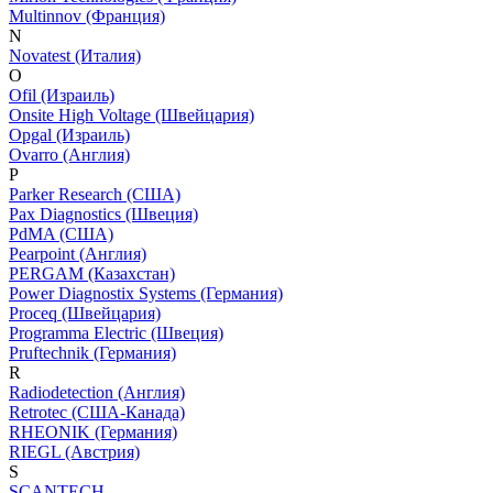
Multinnov (Франция)
N
Novatest (Италия)
O
Ofil (Израиль)
Onsite High Voltage (Швейцария)
Opgal (Израиль)
Ovarro (Англия)
P
Parker Research (США)
Pax Diagnostics (Швеция)
PdMA (США)
Pearpoint (Англия)
PERGAM (Казахстан)
Power Diagnostix Systems (Германия)
Proceq (Швейцария)
Programma Electric (Швеция)
Pruftechnik (Германия)
R
Radiodetection (Англия)
Retrotec (США-Канада)
RHEONIK (Германия)
RIEGL (Австрия)
S
SCANTECH