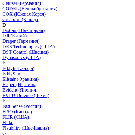
Cellizer (Германия)
CODEL (Великобритания)
COX (Южная Корея)
Creaform (Канада)
D
Distran (Швейцария)
DJI (Китай)
Dräger (Германия)
DRS Technologies (США)
DST Control (Швеция)
Dynasonics (США)
E
Eddyfi (Канада)
EddySun
Elistair (Франция)
Elspec (Израиль)
Evident (Япония)
EVPU Defence (Чехия)
F
Fast Sense (Россия)
FISO (Канада)
FLIR (США)
Fluke
Flyability (Швейцария)
G