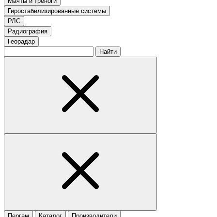
Мачты и треноги
Гиростабилизированные системы
РЛС
Радиография
Георадар
Найти
Пергам
Каталог
Производители