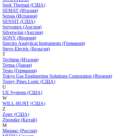
Seek Thermal (США)
SEMAT (Италия)
Sensia (Испания)
SENSIT (США)
Servomex (Англия)
Silverwing (Англия)
SONY (Япония)
Spectro Analytical Instruments (Германия)
Stevo Electric (Бельгия)
T
Techimp (Италия)
Terma (Дания)
Testo (Германия)
Tokyo Gas Engineering Solutions Corporation (Япония)
Torrey Pines Logic (США)
U
UE Systems (США)
W
WILL-BURT (США)
Z
Zetec (США)
Zhongke (Китай)
М
Миракс (Россия)