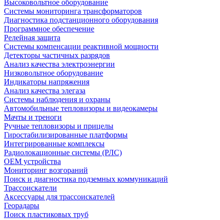
Высоковольтное оборудование
Системы мониторинга трансформаторов
Диагностика подстанционного оборудования
Программное обеспечение
Релейная защита
Системы компенсации реактивной мощности
Детекторы частичных разрядов
Анализ качества электроэнергии
Низковольтное оборудование
Индикаторы напряжения
Анализ качества элегаза
Системы наблюдения и охраны
Автомобильные тепловизоры и видеокамеры
Мачты и треноги
Ручные тепловизоры и прицелы
Гиростабилизированные платформы
Интегрированные комплексы
Радиолокационные системы (РЛС)
OEM устройства
Мониторинг возгораний
Поиск и диагностика подземных коммуникаций
Трассоискатели
Аксессуары для трассоискателей
Георадары
Поиск пластиковых труб