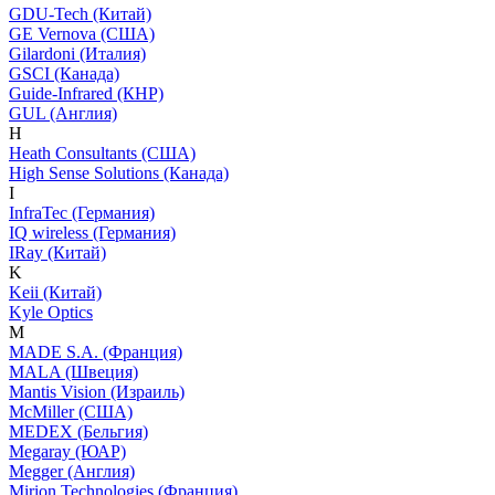
GDU-Tech (Китай)
GE Vernova (США)
Gilardoni (Италия)
GSCI (Канада)
Guide-Infrared (КНР)
GUL (Англия)
H
Heath Consultants (США)
High Sense Solutions (Канада)
I
InfraTec (Германия)
IQ wireless (Германия)
IRay (Китай)
K
Keii (Китай)
Kyle Optics
M
MADE S.A. (Франция)
MALA (Швеция)
Mantis Vision (Израиль)
McMiller (США)
MEDEX (Бельгия)
Megaray (ЮАР)
Megger (Англия)
Mirion Technologies (Франция)