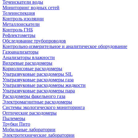
Течеискатели воды
Мониторинг водных сетей
Телеинспекция
Контроль изоляции
Металлоискатели
Контроль ГНБ
Рефлектометры
Обследование трубопроводов
Контрольно-измерительное и аналитическое оборудование
Газоанализаторы
Анализаторы влажности
Вихревые расходомеры
Кориолисовые расходомеры
Ультразвуковые расходомеры SIL
Ультразвуковые расходомеры газа
Ультразвуковые расходомеры жидкости
Ультразвуковые расходомеры пара
Расходомеры факельного газа
Электромагнитные расходомеры
Системы экологического мониторинга
Оптические расходомеры
Пылемеры
Трубки Пито
Мобильные лаборатории
Электротехнические лаборатории