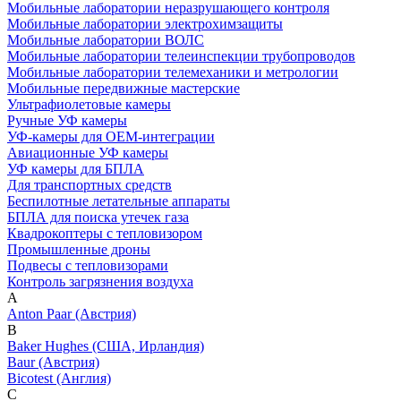
Мобильные лаборатории неразрушающего контроля
Мобильные лаборатории электрохимзащиты
Мобильные лаборатории ВОЛС
Мобильные лаборатории телеинспекции трубопроводов
Мобильные лаборатории телемеханики и метрологии
Мобильные передвижные мастерские
Ультрафиолетовые камеры
Ручные УФ камеры
УФ-камеры для OEM-интеграции
Авиационные УФ камеры
УФ камеры для БПЛА
Для транспортных средств
Беспилотные летательные аппараты
БПЛА для поиска утечек газа
Квадрокоптеры с тепловизором
Промышленные дроны
Подвесы с тепловизорами
Контроль загрязнения воздуха
A
Anton Paar (Австрия)
B
Baker Hughes (США, Ирландия)
Baur (Австрия)
Bicotest (Англия)
C