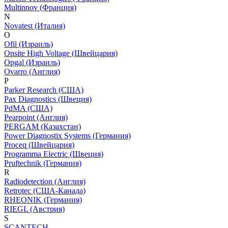
Multinnov (Франция)
N
Novatest (Италия)
O
Ofil (Израиль)
Onsite High Voltage (Швейцария)
Opgal (Израиль)
Ovarro (Англия)
P
Parker Research (США)
Pax Diagnostics (Швеция)
PdMA (США)
Pearpoint (Англия)
PERGAM (Казахстан)
Power Diagnostix Systems (Германия)
Proceq (Швейцария)
Programma Electric (Швеция)
Pruftechnik (Германия)
R
Radiodetection (Англия)
Retrotec (США-Канада)
RHEONIK (Германия)
RIEGL (Австрия)
S
SCANTECH