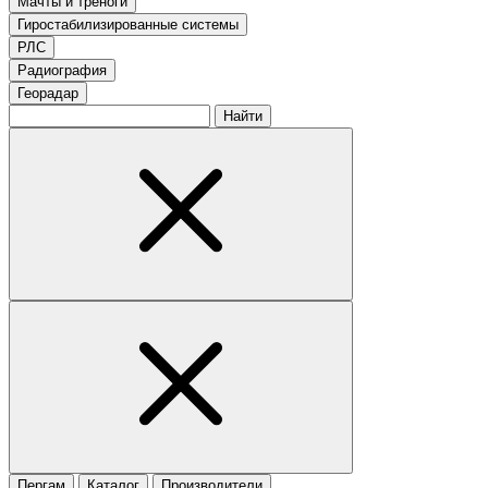
Мачты и треноги
Гиростабилизированные системы
РЛС
Радиография
Георадар
Найти
Пергам
Каталог
Производители