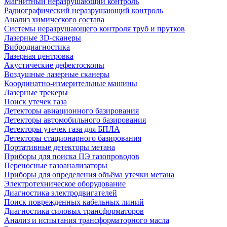
Магнитный неразрушающий контроль
Радиографический неразрушающий контроль
Анализ химического состава
Системы неразрушающего контроля труб и прутков
Лазерные 3D-сканеры
Вибродиагностика
Лазерная центровка
Акустические дефектоскопы
Воздушные лазерные сканеры
Координатно-измерительные машины
Лазерные трекеры
Поиск утечек газа
Детекторы авиационного базирования
Детекторы автомобильного базирования
Детекторы утечек газа для БПЛА
Детекторы стационарного базирования
Портативные детекторы метана
Приборы для поиска ПЭ газопроводов
Переносные газоанализаторы
Приборы для определения объёма утечки метана
Электротехническое оборудование
Диагностика электродвигателей
Поиск поврежденных кабельных линий
Диагностика силовых трансформаторов
Анализ и испытания трансформаторного масла