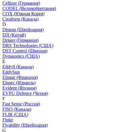
Cellizer (Германия)
CODEL (Великобритания)
COX (Южная Корея)
Creaform (Канада)
D
Distran (Швейцария)
DJI (Китай)
Dräger (Германия)
DRS Technologies (США)
DST Control (Швеция)
Dynasonics (США)
E
Eddyfi (Канада)
EddySun
Elistair (Франция)
Elspec (Израиль)
Evident (Япония)
EVPU Defence (Чехия)
F
Fast Sense (Россия)
FISO (Канада)
FLIR (США)
Fluke
Flyability (Швейцария)
G