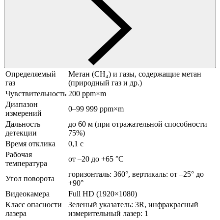
Определяемый
Метан (CH₄) и газы, содержащие метан
газ
(природный газ и др.)​
Чувствительность
200 ppm×m​
Диапазон
0–99 999 ppm×m​
измерений
Дальность
до 60 м (при отражательной способности
детекции
75%)​
Время отклика
0,1 с​
Рабочая
от –20 до +65 °C​
температура
горизонталь: 360°, вертикаль: от –25° до
Угол поворота
+90°​
Видеокамера
Full HD (1920×1080)​
Класс опасности
Зеленый указатель: 3R, инфракрасный
лазера
измерительный лазер: 1​