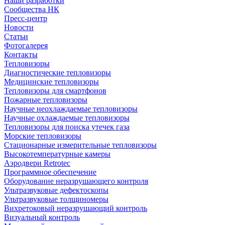
Наши разработки
Сообщества НК
Пресс-центр
Новости
Статьи
Фотогалерея
Контакты
Тепловизоры
Диагностические тепловизоры
Медицинские тепловизоры
Тепловизоры для смартфонов
Пожарные тепловизоры
Научные неохлаждаемые тепловизоры
Научные охлаждаемые тепловизоры
Тепловизоры для поиска утечек газа
Морские тепловизоры
Стационарные измерительные тепловизоры
Высокотемпературные камеры
Аэродвери Retrotec
Программное обеспечение
Оборудование неразрушающего контроля
Ультразвуковые дефектоскопы
Ультразвуковые толщиномеры
Вихретоковый неразрушающий контроль
Визуальный контроль