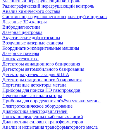
Магнитный неразрушающий контроль
Радиографический неразрушающий контроль
Анализ химического состава
Системы неразрушающего контроля труб и прутков
Лазерные 3D-сканеры
Вибродиагностика
Лазерная центровка
Акустические дефектоскопы
Воздушные лазерные сканеры
Координатно-измерительные машины
Лазерные трекеры
Поиск утечек газа
Детекторы авиационного базирования
Детекторы автомобильного базирования
Детекторы утечек газа для БПЛА
Детекторы стационарного базирования
Портативные детекторы метана
Приборы для поиска ПЭ газопроводов
Переносные газоанализаторы
Приборы для определения объёма утечки метана
Электротехническое оборудование
Диагностика электродвигателей
Поиск поврежденных кабельных линий
Диагностика силовых трансформаторов
Анализ и испытания трансформаторного масла