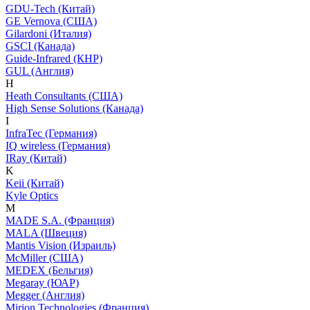
GDU-Tech (Китай)
GE Vernova (США)
Gilardoni (Италия)
GSCI (Канада)
Guide-Infrared (КНР)
GUL (Англия)
H
Heath Consultants (США)
High Sense Solutions (Канада)
I
InfraTec (Германия)
IQ wireless (Германия)
IRay (Китай)
K
Keii (Китай)
Kyle Optics
M
MADE S.A. (Франция)
MALA (Швеция)
Mantis Vision (Израиль)
McMiller (США)
MEDEX (Бельгия)
Megaray (ЮАР)
Megger (Англия)
Mirion Technologies (Франция)