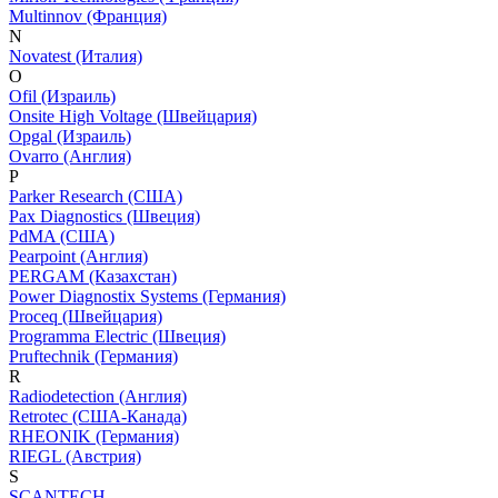
Multinnov (Франция)
N
Novatest (Италия)
O
Ofil (Израиль)
Onsite High Voltage (Швейцария)
Opgal (Израиль)
Ovarro (Англия)
P
Parker Research (США)
Pax Diagnostics (Швеция)
PdMA (США)
Pearpoint (Англия)
PERGAM (Казахстан)
Power Diagnostix Systems (Германия)
Proceq (Швейцария)
Programma Electric (Швеция)
Pruftechnik (Германия)
R
Radiodetection (Англия)
Retrotec (США-Канада)
RHEONIK (Германия)
RIEGL (Австрия)
S
SCANTECH