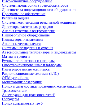
Высоковольтное оборудование
Системы мониторинга трансформаторов
Диагностика подстанционного оборудования
Программное обеспечение
Релейная защита
Системы компенсации реактивной мощности
Детекторы частичных разрядов
Анализ качества электроэнергии
Низковольтное оборудование
Индикаторы напряжения
Анализ качества элегаза
Системы наблюдения и охраны
Автомобильные тепловизоры и видеокамеры
Мачты и треноги
Ручные тепловизоры и прицелы
Гиростабилизированные платформы
Интегрированные комплексы
Радиолокационные системы (РЛС)
OEM устройства
Мониторинг возгораний
Поиск и диагностика подземных коммуникаций
Трассоискатели
Аксессуары для трассоискателей
Георадары
Поиск пластиковых труб