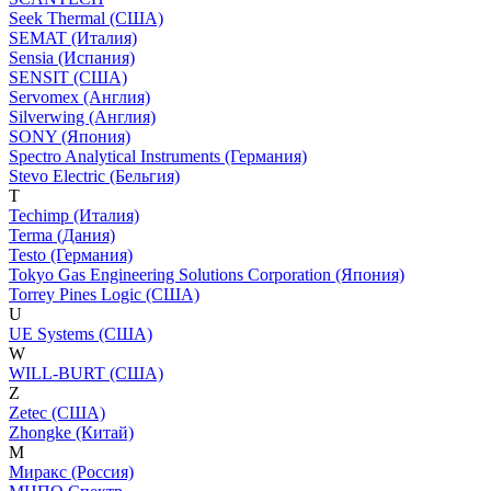
Seek Thermal (США)
SEMAT (Италия)
Sensia (Испания)
SENSIT (США)
Servomex (Англия)
Silverwing (Англия)
SONY (Япония)
Spectro Analytical Instruments (Германия)
Stevo Electric (Бельгия)
T
Techimp (Италия)
Terma (Дания)
Testo (Германия)
Tokyo Gas Engineering Solutions Corporation (Япония)
Torrey Pines Logic (США)
U
UE Systems (США)
W
WILL-BURT (США)
Z
Zetec (США)
Zhongke (Китай)
М
Миракс (Россия)