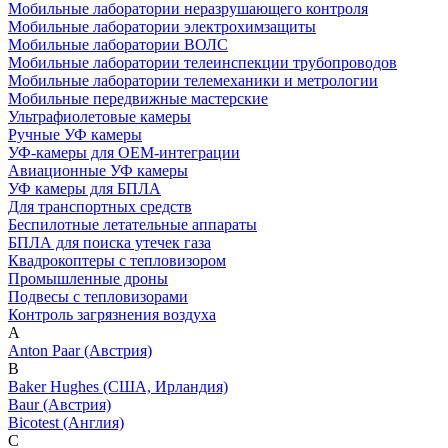
Мобильные лаборатории неразрушающего контроля
Мобильные лаборатории электрохимзащиты
Мобильные лаборатории ВОЛС
Мобильные лаборатории телеинспекции трубопроводов
Мобильные лаборатории телемеханики и метрологии
Мобильные передвижные мастерские
Ультрафиолетовые камеры
Ручные УФ камеры
УФ-камеры для OEM-интеграции
Авиационные УФ камеры
УФ камеры для БПЛА
Для транспортных средств
Беспилотные летательные аппараты
БПЛА для поиска утечек газа
Квадрокоптеры с тепловизором
Промышленные дроны
Подвесы с тепловизорами
Контроль загрязнения воздуха
A
Anton Paar (Австрия)
B
Baker Hughes (США, Ирландия)
Baur (Австрия)
Bicotest (Англия)
C