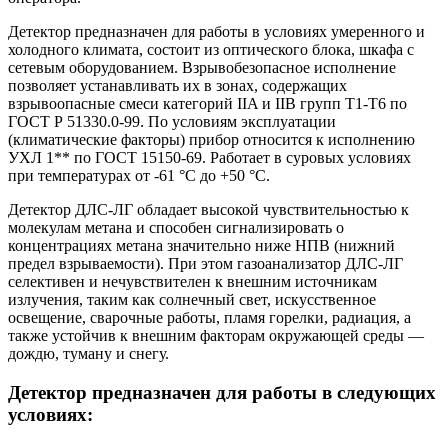
Детектор предназначен для работы в условиях умеренного и
холодного климата, состоит из оптического блока, шкафа с
сетевым оборудованием. Взрывобезопасное исполнение
позволяет устанавливать их в зонах, содержащих
взрывоопасные смеси категорий IIA и IIB групп Т1-Т6 по
ГОСТ Р 51330.0-99. По условиям эксплуатации
(климатические факторы) прибор относится к исполнению
УХЛ 1** по ГОСТ 15150-69. Работает в суровых условиях
при температурах от -61 °С до +50 °С.
Детектор ДЛС-ЛГ обладает высокой чувствительностью к
молекулам метана и способен сигнализировать о
концентрациях метана значительно ниже НПВ (нижний
предел взрываемости). При этом газоанализатор ДЛС-ЛГ
селективен и нечувствителен к внешним источникам
излучения, таким как солнечный свет, искусственное
освещение, сварочные работы, пламя горелки, радиация, а
также устойчив к внешним факторам окружающей среды —
дождю, туману и снегу.
Детектор предназначен для работы в следующих
условиях: