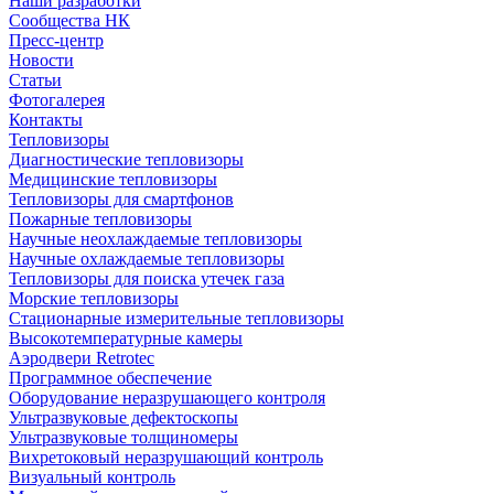
Наши разработки
Сообщества НК
Пресс-центр
Новости
Статьи
Фотогалерея
Контакты
Тепловизоры
Диагностические тепловизоры
Медицинские тепловизоры
Тепловизоры для смартфонов
Пожарные тепловизоры
Научные неохлаждаемые тепловизоры
Научные охлаждаемые тепловизоры
Тепловизоры для поиска утечек газа
Морские тепловизоры
Стационарные измерительные тепловизоры
Высокотемпературные камеры
Аэродвери Retrotec
Программное обеспечение
Оборудование неразрушающего контроля
Ультразвуковые дефектоскопы
Ультразвуковые толщиномеры
Вихретоковый неразрушающий контроль
Визуальный контроль