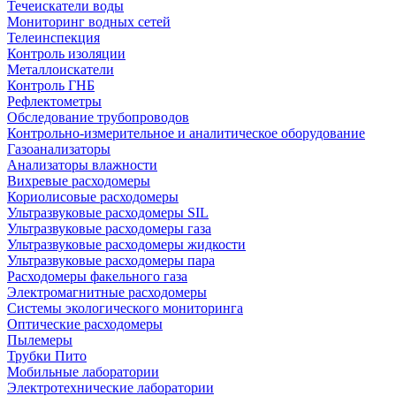
Течеискатели воды
Мониторинг водных сетей
Телеинспекция
Контроль изоляции
Металлоискатели
Контроль ГНБ
Рефлектометры
Обследование трубопроводов
Контрольно-измерительное и аналитическое оборудование
Газоанализаторы
Анализаторы влажности
Вихревые расходомеры
Кориолисовые расходомеры
Ультразвуковые расходомеры SIL
Ультразвуковые расходомеры газа
Ультразвуковые расходомеры жидкости
Ультразвуковые расходомеры пара
Расходомеры факельного газа
Электромагнитные расходомеры
Системы экологического мониторинга
Оптические расходомеры
Пылемеры
Трубки Пито
Мобильные лаборатории
Электротехнические лаборатории