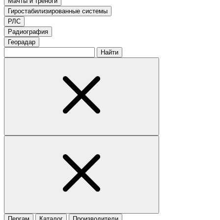
Мачты и треноги
Гиростабилизированные системы
РЛС
Радиография
Георадар
Найти
Пергам
Каталог
Производители