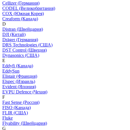
Cellizer (Германия)
CODEL (Великобритания)
COX (Южная Корея)
Creaform (Канада)
D
Distran (Швейцария)
DJI (Китай)
Dräger (Германия)
DRS Technologies (США)
DST Control (Швеция)
Dynasonics (США)
E
Eddyfi (Канада)
EddySun
Elistair (Франция)
Elspec (Израиль)
Evident (Япония)
EVPU Defence (Чехия)
F
Fast Sense (Россия)
FISO (Канада)
FLIR (США)
Fluke
Flyability (Швейцария)
G