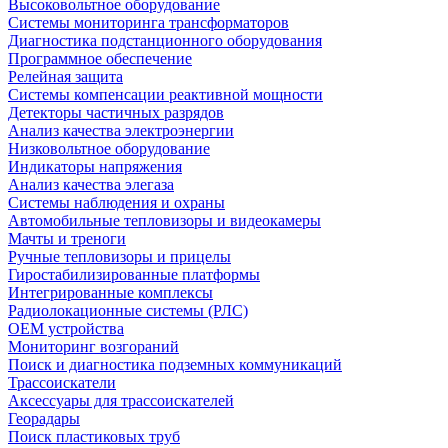
Высоковольтное оборудование
Системы мониторинга трансформаторов
Диагностика подстанционного оборудования
Программное обеспечение
Релейная защита
Системы компенсации реактивной мощности
Детекторы частичных разрядов
Анализ качества электроэнергии
Низковольтное оборудование
Индикаторы напряжения
Анализ качества элегаза
Системы наблюдения и охраны
Автомобильные тепловизоры и видеокамеры
Мачты и треноги
Ручные тепловизоры и прицелы
Гиростабилизированные платформы
Интегрированные комплексы
Радиолокационные системы (РЛС)
OEM устройства
Мониторинг возгораний
Поиск и диагностика подземных коммуникаций
Трассоискатели
Аксессуары для трассоискателей
Георадары
Поиск пластиковых труб