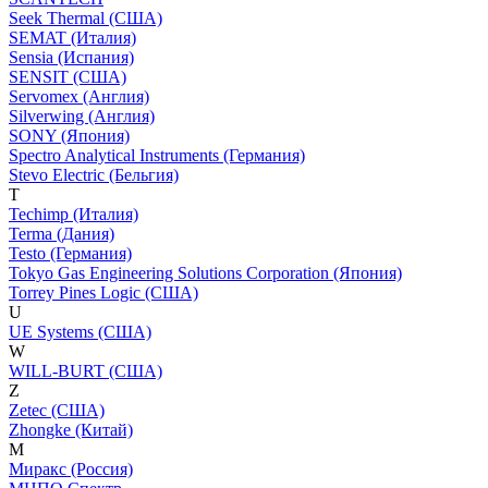
Seek Thermal (США)
SEMAT (Италия)
Sensia (Испания)
SENSIT (США)
Servomex (Англия)
Silverwing (Англия)
SONY (Япония)
Spectro Analytical Instruments (Германия)
Stevo Electric (Бельгия)
T
Techimp (Италия)
Terma (Дания)
Testo (Германия)
Tokyo Gas Engineering Solutions Corporation (Япония)
Torrey Pines Logic (США)
U
UE Systems (США)
W
WILL-BURT (США)
Z
Zetec (США)
Zhongke (Китай)
М
Миракс (Россия)