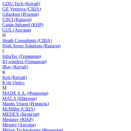
GDU-Tech (Китай)
GE Vernova (США)
Gilardoni (Италия)
GSCI (Канада)
Guide-Infrared (КНР)
GUL (Англия)
H
Heath Consultants (США)
High Sense Solutions (Канада)
I
InfraTec (Германия)
IQ wireless (Германия)
IRay (Китай)
K
Keii (Китай)
Kyle Optics
M
MADE S.A. (Франция)
MALA (Швеция)
Mantis Vision (Израиль)
McMiller (США)
MEDEX (Бельгия)
Megaray (ЮАР)
Megger (Англия)
Mirion Technologies (Франция)