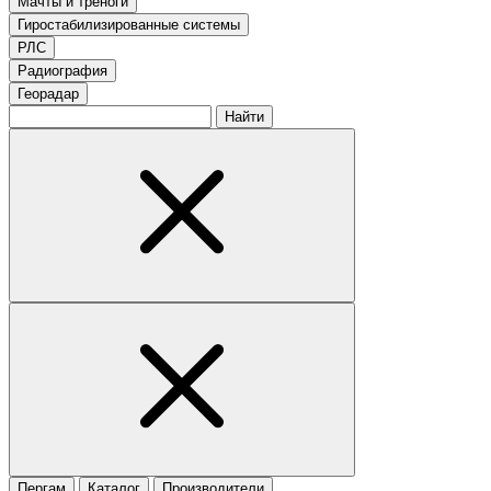
Мачты и треноги
Гиростабилизированные системы
РЛС
Радиография
Георадар
Найти
Пергам
Каталог
Производители