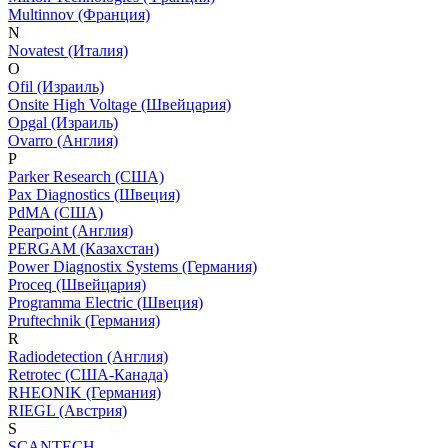
Multinnov (Франция)
N
Novatest (Италия)
O
Ofil (Израиль)
Onsite High Voltage (Швейцария)
Opgal (Израиль)
Ovarro (Англия)
P
Parker Research (США)
Pax Diagnostics (Швеция)
PdMA (США)
Pearpoint (Англия)
PERGAM (Казахстан)
Power Diagnostix Systems (Германия)
Proceq (Швейцария)
Programma Electric (Швеция)
Pruftechnik (Германия)
R
Radiodetection (Англия)
Retrotec (США-Канада)
RHEONIK (Германия)
RIEGL (Австрия)
S
SCANTECH