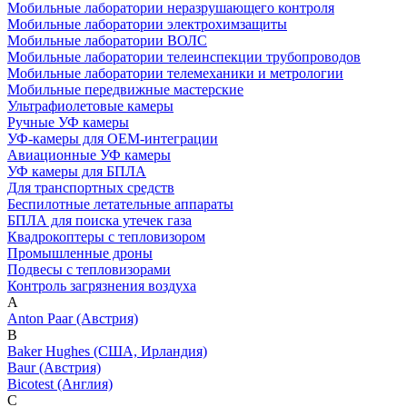
Мобильные лаборатории неразрушающего контроля
Мобильные лаборатории электрохимзащиты
Мобильные лаборатории ВОЛС
Мобильные лаборатории телеинспекции трубопроводов
Мобильные лаборатории телемеханики и метрологии
Мобильные передвижные мастерские
Ультрафиолетовые камеры
Ручные УФ камеры
УФ-камеры для OEM-интеграции
Авиационные УФ камеры
УФ камеры для БПЛА
Для транспортных средств
Беспилотные летательные аппараты
БПЛА для поиска утечек газа
Квадрокоптеры с тепловизором
Промышленные дроны
Подвесы с тепловизорами
Контроль загрязнения воздуха
A
Anton Paar (Австрия)
B
Baker Hughes (США, Ирландия)
Baur (Австрия)
Bicotest (Англия)
C