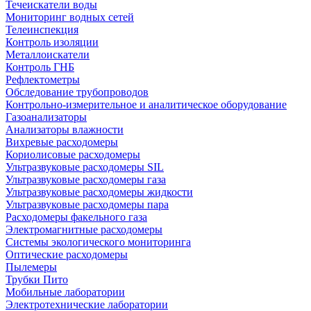
Течеискатели воды
Мониторинг водных сетей
Телеинспекция
Контроль изоляции
Металлоискатели
Контроль ГНБ
Рефлектометры
Обследование трубопроводов
Контрольно-измерительное и аналитическое оборудование
Газоанализаторы
Анализаторы влажности
Вихревые расходомеры
Кориолисовые расходомеры
Ультразвуковые расходомеры SIL
Ультразвуковые расходомеры газа
Ультразвуковые расходомеры жидкости
Ультразвуковые расходомеры пара
Расходомеры факельного газа
Электромагнитные расходомеры
Системы экологического мониторинга
Оптические расходомеры
Пылемеры
Трубки Пито
Мобильные лаборатории
Электротехнические лаборатории