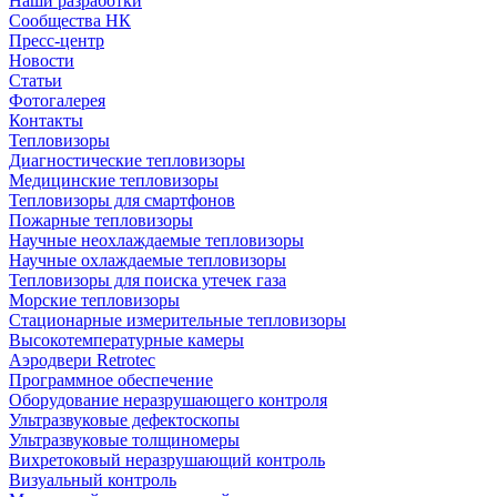
Наши разработки
Сообщества НК
Пресс-центр
Новости
Статьи
Фотогалерея
Контакты
Тепловизоры
Диагностические тепловизоры
Медицинские тепловизоры
Тепловизоры для смартфонов
Пожарные тепловизоры
Научные неохлаждаемые тепловизоры
Научные охлаждаемые тепловизоры
Тепловизоры для поиска утечек газа
Морские тепловизоры
Стационарные измерительные тепловизоры
Высокотемпературные камеры
Аэродвери Retrotec
Программное обеспечение
Оборудование неразрушающего контроля
Ультразвуковые дефектоскопы
Ультразвуковые толщиномеры
Вихретоковый неразрушающий контроль
Визуальный контроль