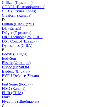
Cellizer (Германия)
CODEL (Великобритания)
COX (Южная Корея)
Creaform (Канада)
D
Distran (Швейцария)
DJI (Китай)
Dräger (Германия)
DRS Technologies (США)
DST Control (Швеция)
Dynasonics (США)
E
Eddyfi (Канада)
EddySun
Elistair (Франция)
Elspec (Израиль)
Evident (Япония)
EVPU Defence (Чехия)
F
Fast Sense (Россия)
FISO (Канада)
FLIR (США)
Fluke
Flyability (Швейцария)
G