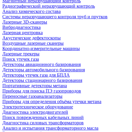
Магнитный неразрушающий контроль
Радиографический неразрушающий контроль
Анализ химического состава
Системы неразрушающего контроля труб и прутков
Лазерные 3D-сканеры
Вибродиагностика
Лазерная центровка
Акустические дефектоскопы
Воздушные лазерные сканеры
Координатно-измерительные машины
Лазерные трекеры
Поиск утечек газа
Детекторы авиационного базирования
Детекторы автомобильного базирования
Детекторы утечек газа для БПЛА
Детекторы стационарного базирования
Портативные детекторы метана
Приборы для поиска ПЭ газопроводов
Переносные газоанализаторы
Приборы для определения объёма утечки метана
Электротехническое оборудование
Диагностика электродвигателей
Поиск поврежденных кабельных линий
Диагностика силовых трансформаторов
Анализ и испытания трансформаторного масла