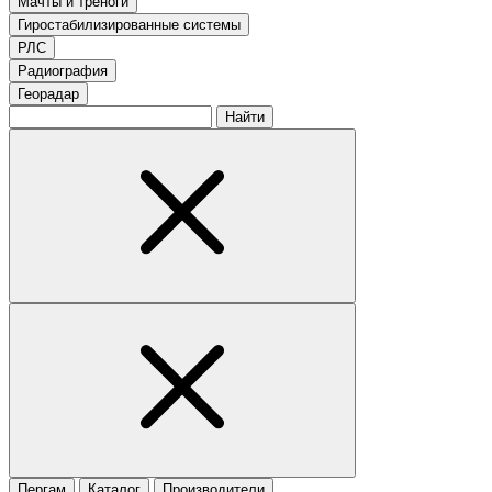
Мачты и треноги
Гиростабилизированные системы
РЛС
Радиография
Георадар
Найти
Пергам
Каталог
Производители