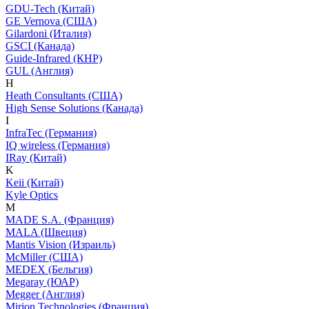
GDU-Tech (Китай)
GE Vernova (США)
Gilardoni (Италия)
GSCI (Канада)
Guide-Infrared (КНР)
GUL (Англия)
H
Heath Consultants (США)
High Sense Solutions (Канада)
I
InfraTec (Германия)
IQ wireless (Германия)
IRay (Китай)
K
Keii (Китай)
Kyle Optics
M
MADE S.A. (Франция)
MALA (Швеция)
Mantis Vision (Израиль)
McMiller (США)
MEDEX (Бельгия)
Megaray (ЮАР)
Megger (Англия)
Mirion Technologies (Франция)