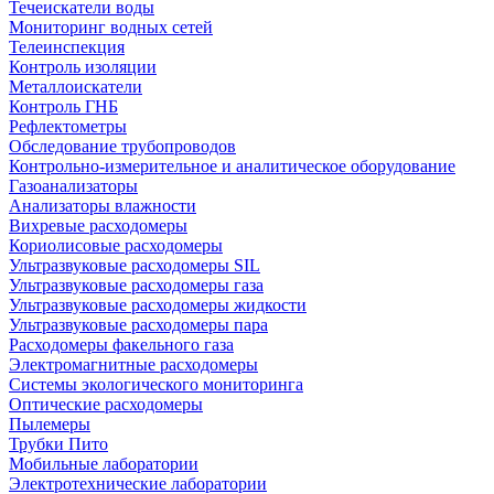
Течеискатели воды
Мониторинг водных сетей
Телеинспекция
Контроль изоляции
Металлоискатели
Контроль ГНБ
Рефлектометры
Обследование трубопроводов
Контрольно-измерительное и аналитическое оборудование
Газоанализаторы
Анализаторы влажности
Вихревые расходомеры
Кориолисовые расходомеры
Ультразвуковые расходомеры SIL
Ультразвуковые расходомеры газа
Ультразвуковые расходомеры жидкости
Ультразвуковые расходомеры пара
Расходомеры факельного газа
Электромагнитные расходомеры
Системы экологического мониторинга
Оптические расходомеры
Пылемеры
Трубки Пито
Мобильные лаборатории
Электротехнические лаборатории