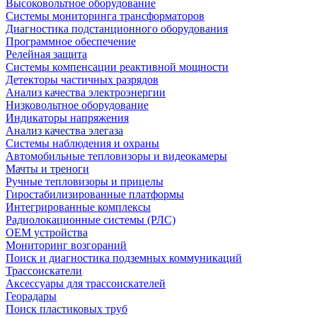
Высоковольтное оборудование
Системы мониторинга трансформаторов
Диагностика подстанционного оборудования
Программное обеспечение
Релейная защита
Системы компенсации реактивной мощности
Детекторы частичных разрядов
Анализ качества электроэнергии
Низковольтное оборудование
Индикаторы напряжения
Анализ качества элегаза
Системы наблюдения и охраны
Автомобильные тепловизоры и видеокамеры
Мачты и треноги
Ручные тепловизоры и прицелы
Гиростабилизированные платформы
Интегрированные комплексы
Радиолокационные системы (РЛС)
OEM устройства
Мониторинг возгораний
Поиск и диагностика подземных коммуникаций
Трассоискатели
Аксессуары для трассоискателей
Георадары
Поиск пластиковых труб