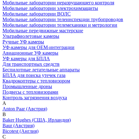
Мобильные лаборатории неразрушающего контроля
Мобильные лаборатории электрохимзащиты
Мобильные лаборатории ВОЛС
Мобильные лаборатории телеинспекции трубопроводов
Мобильные лаборатории телемеханики и метрологии
Мобильные передвижные мастерские
Ультрафиолетовые камеры
Ручные УФ камеры
УФ-камеры для OEM-интеграции
Авиационные УФ камеры
УФ камеры для БПЛА
Для транспортных средств
Беспилотные летательные аппараты
БПЛА для поиска утечек газа
Квадрокоптеры с тепловизором
Промышленные дроны
Подвесы с тепловизорами
Контроль загрязнения воздуха
A
Anton Paar (Австрия)
B
Baker Hughes (США, Ирландия)
Baur (Австрия)
Bicotest (Англия)
C