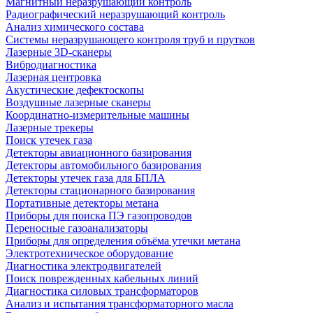
Магнитный неразрушающий контроль
Радиографический неразрушающий контроль
Анализ химического состава
Системы неразрушающего контроля труб и прутков
Лазерные 3D-сканеры
Вибродиагностика
Лазерная центровка
Акустические дефектоскопы
Воздушные лазерные сканеры
Координатно-измерительные машины
Лазерные трекеры
Поиск утечек газа
Детекторы авиационного базирования
Детекторы автомобильного базирования
Детекторы утечек газа для БПЛА
Детекторы стационарного базирования
Портативные детекторы метана
Приборы для поиска ПЭ газопроводов
Переносные газоанализаторы
Приборы для определения объёма утечки метана
Электротехническое оборудование
Диагностика электродвигателей
Поиск поврежденных кабельных линий
Диагностика силовых трансформаторов
Анализ и испытания трансформаторного масла