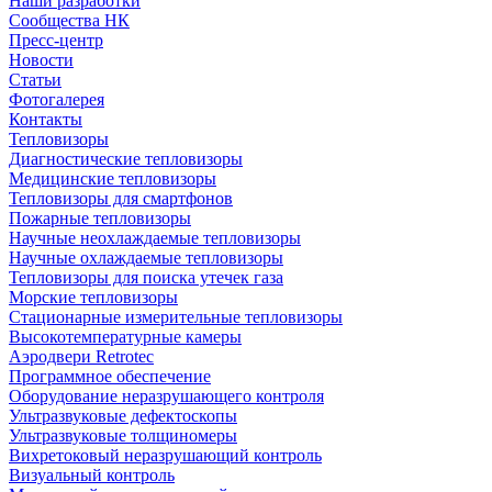
Наши разработки
Сообщества НК
Пресс-центр
Новости
Статьи
Фотогалерея
Контакты
Тепловизоры
Диагностические тепловизоры
Медицинские тепловизоры
Тепловизоры для смартфонов
Пожарные тепловизоры
Научные неохлаждаемые тепловизоры
Научные охлаждаемые тепловизоры
Тепловизоры для поиска утечек газа
Морские тепловизоры
Стационарные измерительные тепловизоры
Высокотемпературные камеры
Аэродвери Retrotec
Программное обеспечение
Оборудование неразрушающего контроля
Ультразвуковые дефектоскопы
Ультразвуковые толщиномеры
Вихретоковый неразрушающий контроль
Визуальный контроль