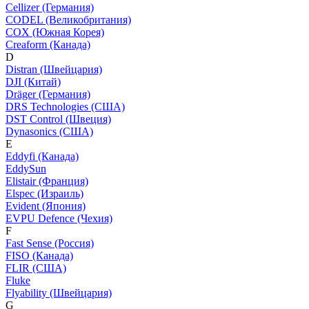
Cellizer (Германия)
CODEL (Великобритания)
COX (Южная Корея)
Creaform (Канада)
D
Distran (Швейцария)
DJI (Китай)
Dräger (Германия)
DRS Technologies (США)
DST Control (Швеция)
Dynasonics (США)
E
Eddyfi (Канада)
EddySun
Elistair (Франция)
Elspec (Израиль)
Evident (Япония)
EVPU Defence (Чехия)
F
Fast Sense (Россия)
FISO (Канада)
FLIR (США)
Fluke
Flyability (Швейцария)
G