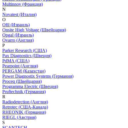
Multinnov (Франция)
N
Novatest (Италия)
O
Ofil (Израиль)
Onsite High Voltage (Швейцария)
Opgal (Израиль)
Ovarro (Англия)
P
Parker Research (США)
Pax Diagnostics (Швеция)
PdMA (США)
Pearpoint (Англия)
PERGAM (Казахстан)
Power Diagnostix Systems (Германия)
Proceq (Швейцария)
Programma Electric (Швеция)
Pruftechnik (Германия)
R
Radiodetection (Англия)
Retrotec (США-Канада)
RHEONIK (Германия)
RIEGL (Австрия)
S
SCANTECH