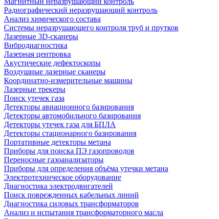
Магнитный неразрушающий контроль
Радиографический неразрушающий контроль
Анализ химического состава
Системы неразрушающего контроля труб и прутков
Лазерные 3D-сканеры
Вибродиагностика
Лазерная центровка
Акустические дефектоскопы
Воздушные лазерные сканеры
Координатно-измерительные машины
Лазерные трекеры
Поиск утечек газа
Детекторы авиационного базирования
Детекторы автомобильного базирования
Детекторы утечек газа для БПЛА
Детекторы стационарного базирования
Портативные детекторы метана
Приборы для поиска ПЭ газопроводов
Переносные газоанализаторы
Приборы для определения объёма утечки метана
Электротехническое оборудование
Диагностика электродвигателей
Поиск поврежденных кабельных линий
Диагностика силовых трансформаторов
Анализ и испытания трансформаторного масла