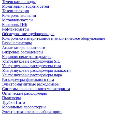
Течеискатели воды
Мониторинг водных сетей
Телеинспекция
Контроль изоляции
Металлоискатели
Контроль ГНБ
Рефлектометры
Обследование трубопроводов
Контрольно-измерительное и аналитическое оборудование
Газоанализаторы
Анализаторы влажности
Вихревые расходомеры
Кориолисовые расходомеры
Ультразвуковые расходомеры SIL
Ультразвуковые расходомеры газа
Ультразвуковые расходомеры жидкости
Ультразвуковые расходомеры пара
Расходомеры факельного газа
Электромагнитные расходомеры
Системы экологического мониторинга
Оптические расходомеры
Пылемеры
Трубки Пито
Мобильные лаборатории
Электротехнические лаборатории