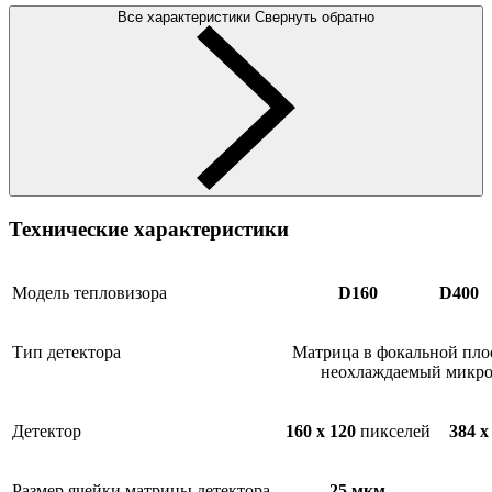
Все характеристики
Свернуть обратно
Технические характеристики
Модель тепловизора
D160
D400
Тип детектора
Матрица в фокальной плос
неохлаждаемый микро
Детектор
160 x 120
пикселей
384 x
Размер ячейки матрицы детектора
25 мкм