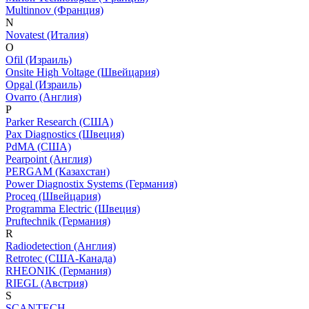
Multinnov (Франция)
N
Novatest (Италия)
O
Ofil (Израиль)
Onsite High Voltage (Швейцария)
Opgal (Израиль)
Ovarro (Англия)
P
Parker Research (США)
Pax Diagnostics (Швеция)
PdMA (США)
Pearpoint (Англия)
PERGAM (Казахстан)
Power Diagnostix Systems (Германия)
Proceq (Швейцария)
Programma Electric (Швеция)
Pruftechnik (Германия)
R
Radiodetection (Англия)
Retrotec (США-Канада)
RHEONIK (Германия)
RIEGL (Австрия)
S
SCANTECH