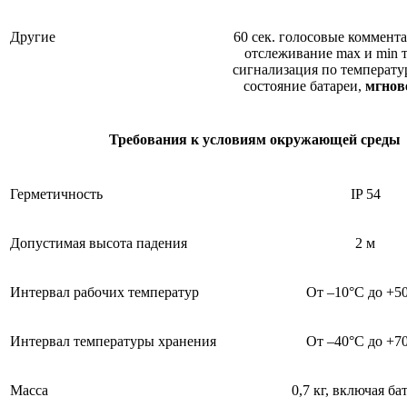
Другие
60 сек. голосовые коммента
отслеживание max и min 
сигнализация по температур
состояние батареи,
мгнов
Требования к условиям окружающей среды
Герметичность
IP 54
Допустимая высота падения
2 м
Интервал рабочих температур
От –10°С до +5
Интервал температуры хранения
От –40°С до +7
Масса
0,7 кг, включая ба