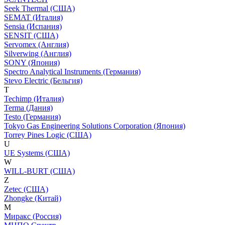
Seek Thermal (США)
SEMAT (Италия)
Sensia (Испания)
SENSIT (США)
Servomex (Англия)
Silverwing (Англия)
SONY (Япония)
Spectro Analytical Instruments (Германия)
Stevo Electric (Бельгия)
T
Techimp (Италия)
Terma (Дания)
Testo (Германия)
Tokyo Gas Engineering Solutions Corporation (Япония)
Torrey Pines Logic (США)
U
UE Systems (США)
W
WILL-BURT (США)
Z
Zetec (США)
Zhongke (Китай)
М
Миракс (Россия)