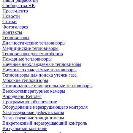
Наши разработки
Сообщества НК
Пресс-центр
Новости
Статьи
Фотогалерея
Контакты
Тепловизоры
Диагностические тепловизоры
Медицинские тепловизоры
Тепловизоры для смартфонов
Пожарные тепловизоры
Научные неохлаждаемые тепловизоры
Научные охлаждаемые тепловизоры
Тепловизоры для поиска утечек газа
Морские тепловизоры
Стационарные измерительные тепловизоры
Высокотемпературные камеры
Аэродвери Retrotec
Программное обеспечение
Оборудование неразрушающего контроля
Ультразвуковые дефектоскопы
Ультразвуковые толщиномеры
Вихретоковый неразрушающий контроль
Визуальный контроль