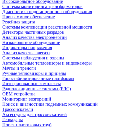
Высоковольтное оборудование
Системы мониторинга трансформаторов
Диагностика подстанционного оборудования
Программное обеспечение
Релейная защита
Системы компенсации реактивной мощности
Детекторы частичных разрядов
Анализ качества электроэнергии
Низковольтное оборудование
Индикаторы напряжения
Анализ качества элегаза
Системы наблюдения и охраны
Автомобильные тепловизоры и видеокамеры
Мачты и треноги
Ручные тепловизоры и прицелы
Гиростабилизированные платформы
Интегрированные комплексы
Радиолокационные системы (РЛС)
OEM устройства
Мониторинг возгораний
Поиск и диагностика подземных коммуникаций
Трассоискатели
Аксессуары для трассоискателей
Георадары
Поиск пластиковых труб