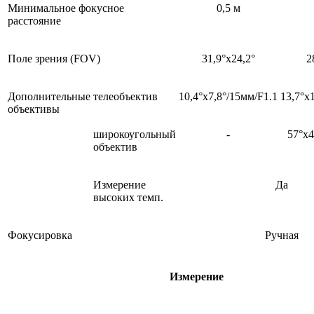
Минимальное фокусное
0,5 м
расстояние
Поле зрения (FOV)
31,9°х24,2°
2
Дополнительные
телеобъектив
10,4°х7,8°/15мм/F1.1
13,7°х
объективы
широкоугольный
-
57°х4
объектив
Измерение
Да
высоких темп.
Фокусировка
Ручная
Измерение