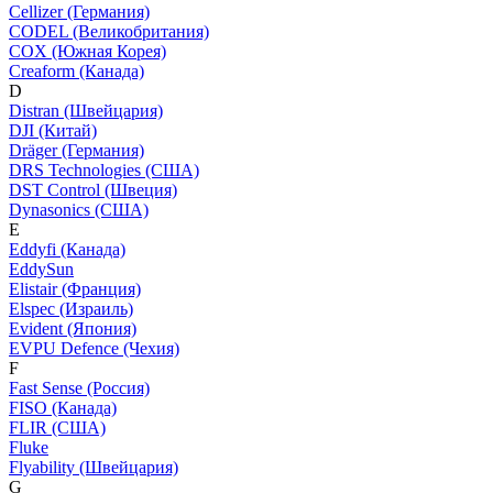
Cellizer (Германия)
CODEL (Великобритания)
COX (Южная Корея)
Creaform (Канада)
D
Distran (Швейцария)
DJI (Китай)
Dräger (Германия)
DRS Technologies (США)
DST Control (Швеция)
Dynasonics (США)
E
Eddyfi (Канада)
EddySun
Elistair (Франция)
Elspec (Израиль)
Evident (Япония)
EVPU Defence (Чехия)
F
Fast Sense (Россия)
FISO (Канада)
FLIR (США)
Fluke
Flyability (Швейцария)
G