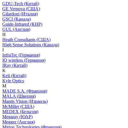
GDU-Tech (Китай)
GE Vernova (США)
Gilardoni (Италия)
GSCI (Канада)
Guide-Infrared (КНР)
GUL (Англия)
H
Heath Consultants (США)
High Sense Solutions (Канада)
I
InfraTec (Германия)
IQ wireless (Германия)
IRay (Китай)
K
Keii (Китай)
Kyle Optics
M
MADE S.A. (Франция)
MALA (Швеция)
Mantis Vision (Израиль)
McMiller (США)
MEDEX (Бельгия)
Megaray (ЮАР)
Megger (Англия)
Mirion Technologies (Франция)