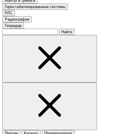
Мачты и треноги
Гиростабилизированные системы
РЛС
Радиография
Георадар
Найти
Пергам
Каталог
Производители