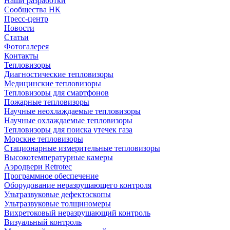
Наши разработки
Сообщества НК
Пресс-центр
Новости
Статьи
Фотогалерея
Контакты
Тепловизоры
Диагностические тепловизоры
Медицинские тепловизоры
Тепловизоры для смартфонов
Пожарные тепловизоры
Научные неохлаждаемые тепловизоры
Научные охлаждаемые тепловизоры
Тепловизоры для поиска утечек газа
Морские тепловизоры
Стационарные измерительные тепловизоры
Высокотемпературные камеры
Аэродвери Retrotec
Программное обеспечение
Оборудование неразрушающего контроля
Ультразвуковые дефектоскопы
Ультразвуковые толщиномеры
Вихретоковый неразрушающий контроль
Визуальный контроль