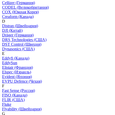
Cellizer (Германия)
CODEL (Великобритания)
COX (Южная Корея)
Creaform (Канада)
D
Distran (Швейцария)
DJI (Китай)
Dräger (Германия)
DRS Technologies (США)
DST Control (Швеция)
Dynasonics (США)
E
Eddyfi (Канада)
EddySun
Elistair (Франция)
Elspec (Израиль)
Evident (Япония)
EVPU Defence (Чехия)
F
Fast Sense (Россия)
FISO (Канада)
FLIR (США)
Fluke
Flyability (Швейцария)
G