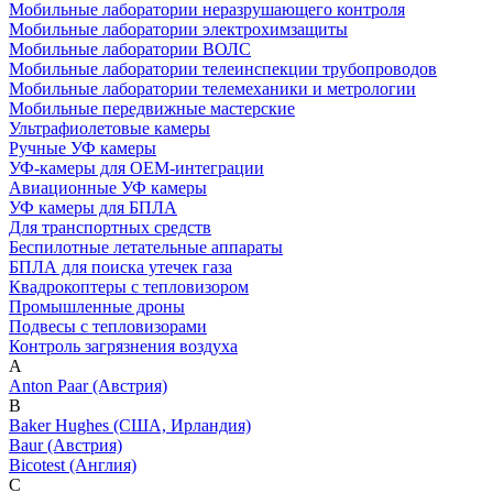
Мобильные лаборатории неразрушающего контроля
Мобильные лаборатории электрохимзащиты
Мобильные лаборатории ВОЛС
Мобильные лаборатории телеинспекции трубопроводов
Мобильные лаборатории телемеханики и метрологии
Мобильные передвижные мастерские
Ультрафиолетовые камеры
Ручные УФ камеры
УФ-камеры для OEM-интеграции
Авиационные УФ камеры
УФ камеры для БПЛА
Для транспортных средств
Беспилотные летательные аппараты
БПЛА для поиска утечек газа
Квадрокоптеры с тепловизором
Промышленные дроны
Подвесы с тепловизорами
Контроль загрязнения воздуха
A
Anton Paar (Австрия)
B
Baker Hughes (США, Ирландия)
Baur (Австрия)
Bicotest (Англия)
C