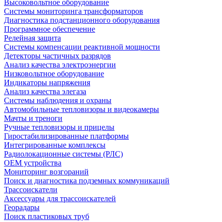
Высоковольтное оборудование
Системы мониторинга трансформаторов
Диагностика подстанционного оборудования
Программное обеспечение
Релейная защита
Системы компенсации реактивной мощности
Детекторы частичных разрядов
Анализ качества электроэнергии
Низковольтное оборудование
Индикаторы напряжения
Анализ качества элегаза
Системы наблюдения и охраны
Автомобильные тепловизоры и видеокамеры
Мачты и треноги
Ручные тепловизоры и прицелы
Гиростабилизированные платформы
Интегрированные комплексы
Радиолокационные системы (РЛС)
OEM устройства
Мониторинг возгораний
Поиск и диагностика подземных коммуникаций
Трассоискатели
Аксессуары для трассоискателей
Георадары
Поиск пластиковых труб