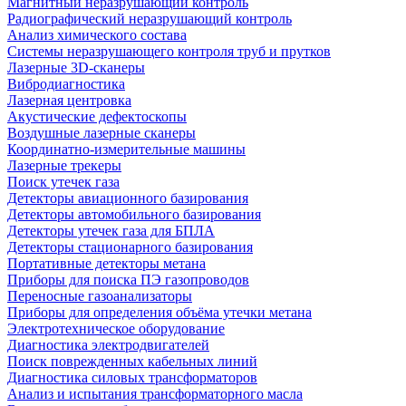
Магнитный неразрушающий контроль
Радиографический неразрушающий контроль
Анализ химического состава
Системы неразрушающего контроля труб и прутков
Лазерные 3D-сканеры
Вибродиагностика
Лазерная центровка
Акустические дефектоскопы
Воздушные лазерные сканеры
Координатно-измерительные машины
Лазерные трекеры
Поиск утечек газа
Детекторы авиационного базирования
Детекторы автомобильного базирования
Детекторы утечек газа для БПЛА
Детекторы стационарного базирования
Портативные детекторы метана
Приборы для поиска ПЭ газопроводов
Переносные газоанализаторы
Приборы для определения объёма утечки метана
Электротехническое оборудование
Диагностика электродвигателей
Поиск поврежденных кабельных линий
Диагностика силовых трансформаторов
Анализ и испытания трансформаторного масла