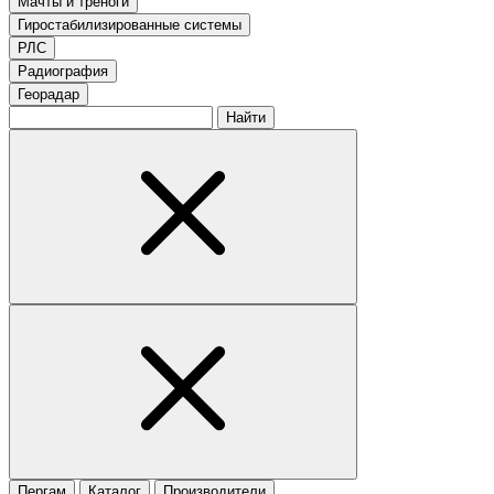
Мачты и треноги
Гиростабилизированные системы
РЛС
Радиография
Георадар
Найти
Пергам
Каталог
Производители