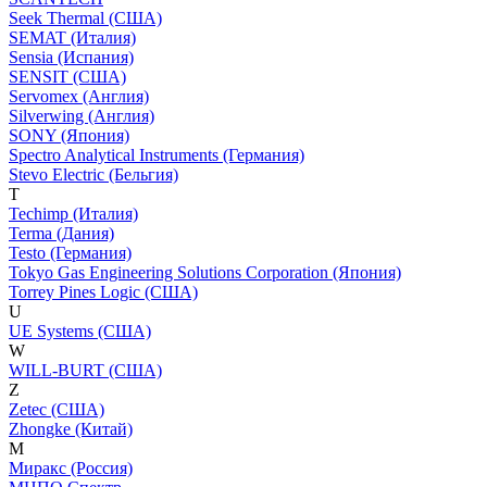
Seek Thermal (США)
SEMAT (Италия)
Sensia (Испания)
SENSIT (США)
Servomex (Англия)
Silverwing (Англия)
SONY (Япония)
Spectro Analytical Instruments (Германия)
Stevo Electric (Бельгия)
T
Techimp (Италия)
Terma (Дания)
Testo (Германия)
Tokyo Gas Engineering Solutions Corporation (Япония)
Torrey Pines Logic (США)
U
UE Systems (США)
W
WILL-BURT (США)
Z
Zetec (США)
Zhongke (Китай)
М
Миракс (Россия)