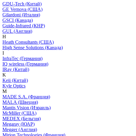
GDU-Tech (Китай)
GE Vernova (США)
Gilardoni (Италия)
GSCI (Канада)
Guide-Infrared (КНР)
GUL (Англия)
H
Heath Consultants (США)
High Sense Solutions (Канада)
I
InfraTec (Германия)
IQ wireless (Германия)
IRay (Китай)
K
Keii (Китай)
Kyle Optics
M
MADE S.A. (Франция)
MALA (Швеция)
Mantis Vision (Израиль)
McMiller (США)
MEDEX (Бельгия)
Megaray (ЮАР)
Megger (Англия)
Mirion Technologies (Франция)