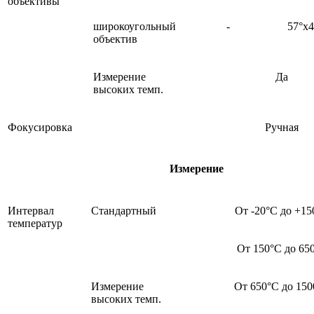
объективы
широкоугольный
-
57°х4
объектив
Измерение
Да
высоких темп.
Фокусировка
Ручная
Измерение
Интервал
Стандартный
От -20°С до +15
температур
От 150°С до 65
Измерение
От 650°С до 150
высоких темп.