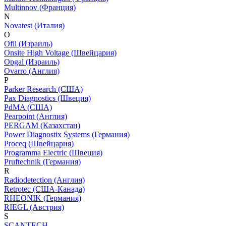
Multinnov (Франция)
N
Novatest (Италия)
O
Ofil (Израиль)
Onsite High Voltage (Швейцария)
Opgal (Израиль)
Ovarro (Англия)
P
Parker Research (США)
Pax Diagnostics (Швеция)
PdMA (США)
Pearpoint (Англия)
PERGAM (Казахстан)
Power Diagnostix Systems (Германия)
Proceq (Швейцария)
Programma Electric (Швеция)
Pruftechnik (Германия)
R
Radiodetection (Англия)
Retrotec (США-Канада)
RHEONIK (Германия)
RIEGL (Австрия)
S
SCANTECH