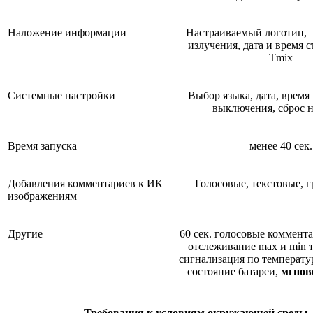
Наложение информации
Настраиваемый логотип,
излучения, дата и время 
Tmix
Системные настройки
Выбор языка, дата, время
выключения, сброс н
Время запуска
менее 40 сек.
Добавления комментариев к ИК
Голосовые, текстовые, 
изображениям
Другие
60 сек. голосовые коммента
отслеживание max и min 
сигнализация по температур
состояние батареи,
мгнов
Требования к условиям окружающей среды