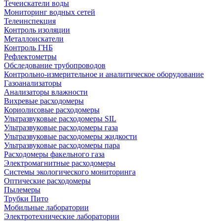
Течеискатели воды
Мониторинг водных сетей
Телеинспекция
Контроль изоляции
Металлоискатели
Контроль ГНБ
Рефлектометры
Обследование трубопроводов
Контрольно-измерительное и аналитическое оборудование
Газоанализаторы
Анализаторы влажности
Вихревые расходомеры
Кориолисовые расходомеры
Ультразвуковые расходомеры SIL
Ультразвуковые расходомеры газа
Ультразвуковые расходомеры жидкости
Ультразвуковые расходомеры пара
Расходомеры факельного газа
Электромагнитные расходомеры
Системы экологического мониторинга
Оптические расходомеры
Пылемеры
Трубки Пито
Мобильные лаборатории
Электротехнические лаборатории