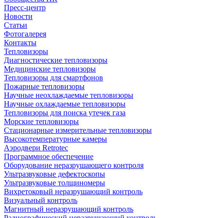
Пресс-центр
Новости
Статьи
Фотогалерея
Контакты
Тепловизоры
Диагностические тепловизоры
Медицинские тепловизоры
Тепловизоры для смартфонов
Пожарные тепловизоры
Научные неохлаждаемые тепловизоры
Научные охлаждаемые тепловизоры
Тепловизоры для поиска утечек газа
Морские тепловизоры
Стационарные измерительные тепловизоры
Высокотемпературные камеры
Аэродвери Retrotec
Программное обеспечение
Оборудование неразрушающего контроля
Ультразвуковые дефектоскопы
Ультразвуковые толщиномеры
Вихретоковый неразрушающий контроль
Визуальный контроль
Магнитный неразрушающий контроль
Радиографический неразрушающий контроль