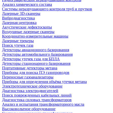
Анализ химического состава
Системы неразрушающего контроля труб и прутков
Лазерные 3D-сканеры
Вибродиагностика
Лазерная центровка
Акустические дефектоскопы
Воздушные лазерные сканеры
Координатно-измерительные машины
Лазерные трекеры
Поиск утечек газа
Детекторы авиационного базирования
Детекторы автомобильного базирования
Детекторы утечек газа для БПЛА
Детекторы стационарного базирования
Портативные детекторы метана
Приборы для поиска ПЭ газопроводов
Переносные газоанализаторы
Приборы для определения объёма утечки метана
Электротехническое оборудование
Диагностика электродвигателей
Поиск поврежденных кабельных линий
Диагностика силовых трансформаторов
Анализ и испытания трансформаторного масла
Высоковольтное оборудование