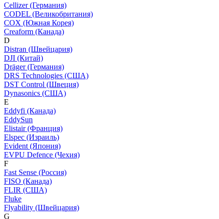
Cellizer (Германия)
CODEL (Великобритания)
COX (Южная Корея)
Creaform (Канада)
D
Distran (Швейцария)
DJI (Китай)
Dräger (Германия)
DRS Technologies (США)
DST Control (Швеция)
Dynasonics (США)
E
Eddyfi (Канада)
EddySun
Elistair (Франция)
Elspec (Израиль)
Evident (Япония)
EVPU Defence (Чехия)
F
Fast Sense (Россия)
FISO (Канада)
FLIR (США)
Fluke
Flyability (Швейцария)
G