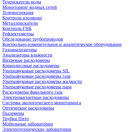
Течеискатели воды
Мониторинг водных сетей
Телеинспекция
Контроль изоляции
Металлоискатели
Контроль ГНБ
Рефлектометры
Обследование трубопроводов
Контрольно-измерительное и аналитическое оборудование
Газоанализаторы
Анализаторы влажности
Вихревые расходомеры
Кориолисовые расходомеры
Ультразвуковые расходомеры SIL
Ультразвуковые расходомеры газа
Ультразвуковые расходомеры жидкости
Ультразвуковые расходомеры пара
Расходомеры факельного газа
Электромагнитные расходомеры
Системы экологического мониторинга
Оптические расходомеры
Пылемеры
Трубки Пито
Мобильные лаборатории
Электротехнические лаборатории