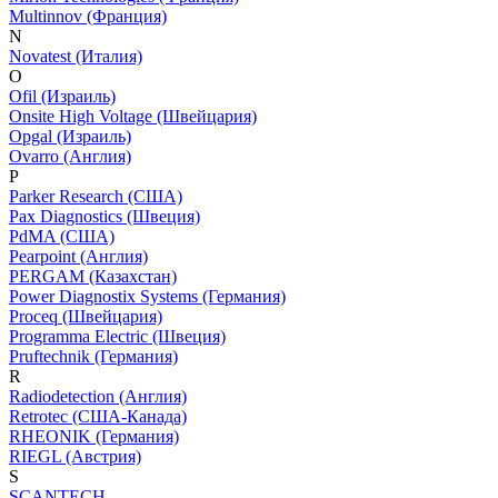
Multinnov (Франция)
N
Novatest (Италия)
O
Ofil (Израиль)
Onsite High Voltage (Швейцария)
Opgal (Израиль)
Ovarro (Англия)
P
Parker Research (США)
Pax Diagnostics (Швеция)
PdMA (США)
Pearpoint (Англия)
PERGAM (Казахстан)
Power Diagnostix Systems (Германия)
Proceq (Швейцария)
Programma Electric (Швеция)
Pruftechnik (Германия)
R
Radiodetection (Англия)
Retrotec (США-Канада)
RHEONIK (Германия)
RIEGL (Австрия)
S
SCANTECH