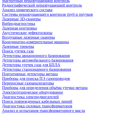
Магнитный неразрушающий контроль
Радиографический неразрушающий контроль
Анализ химического состава
Системы неразрушающего контроля труб и прутков
Лазерные 3D-сканеры
Вибродиагностика
Лазерная центровка
Акустические дефектоскопы
Воздушные лазерные сканеры
Координатно-измерительные машины
Лазерные трекеры
Поиск утечек газа
Детекторы авиационного базирования
Детекторы автомобильного базирования
Детекторы утечек газа для БПЛА
Детекторы стационарного базирования
Портативные детекторы метана
Приборы для поиска ПЭ газопроводов
Переносные газоанализаторы
Приборы для определения объёма утечки метана
Электротехническое оборудование
Диагностика электродвигателей
Поиск поврежденных кабельных линий
Диагностика силовых трансформаторов
Анализ и испытания трансформаторного масла