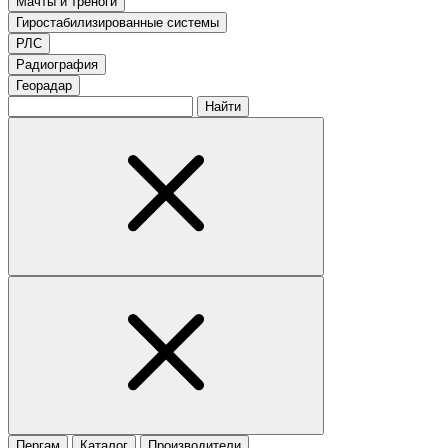
Мачты и треноги
Гиростабилизированные системы
РЛС
Радиография
Георадар
Найти
Пергам
Каталог
Производители