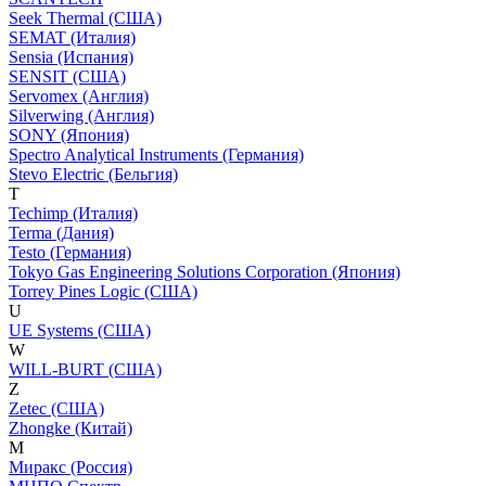
Seek Thermal (США)
SEMAT (Италия)
Sensia (Испания)
SENSIT (США)
Servomex (Англия)
Silverwing (Англия)
SONY (Япония)
Spectro Analytical Instruments (Германия)
Stevo Electric (Бельгия)
T
Techimp (Италия)
Terma (Дания)
Testo (Германия)
Tokyo Gas Engineering Solutions Corporation (Япония)
Torrey Pines Logic (США)
U
UE Systems (США)
W
WILL-BURT (США)
Z
Zetec (США)
Zhongke (Китай)
М
Миракс (Россия)