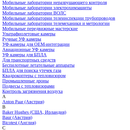
Мобильные лаборатории неразрушающего контроля
Мобильные лаборатории электрохимзащиты
Мобильные лаборатории ВОЛС
Мобильные лаборатории телеинспекции трубопроводов
Мобильные лаборатории телемеханики и метрологии
Мобильные передвижные мастерские
Ультрафиолетовые камеры
Ручные УФ камеры
УФ-камеры для OEM-интеграции
Авиационные УФ камеры
УФ камеры для БПЛА
Для транспортных средств
Беспилотные летательные аппараты
БПЛА для поиска утечек газа
Квадрокоптеры с тепловизором
Промышленные дроны
Подвесы с тепловизорами
Контроль загрязнения воздуха
A
Anton Paar (Австрия)
B
Baker Hughes (США, Ирландия)
Baur (Австрия)
Bicotest (Англия)
C