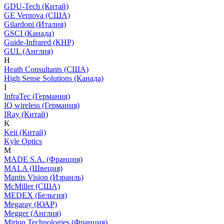
GDU-Tech (Китай)
GE Vernova (США)
Gilardoni (Италия)
GSCI (Канада)
Guide-Infrared (КНР)
GUL (Англия)
H
Heath Consultants (США)
High Sense Solutions (Канада)
I
InfraTec (Германия)
IQ wireless (Германия)
IRay (Китай)
K
Keii (Китай)
Kyle Optics
M
MADE S.A. (Франция)
MALA (Швеция)
Mantis Vision (Израиль)
McMiller (США)
MEDEX (Бельгия)
Megaray (ЮАР)
Megger (Англия)
Mirion Technologies (Франция)