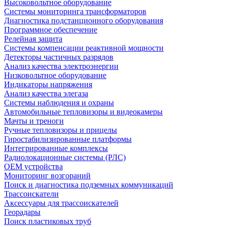
Высоковольтное оборудование
Системы мониторинга трансформаторов
Диагностика подстанционного оборудования
Программное обеспечение
Релейная защита
Системы компенсации реактивной мощности
Детекторы частичных разрядов
Анализ качества электроэнергии
Низковольтное оборудование
Индикаторы напряжения
Анализ качества элегаза
Системы наблюдения и охраны
Автомобильные тепловизоры и видеокамеры
Мачты и треноги
Ручные тепловизоры и прицелы
Гиростабилизированные платформы
Интегрированные комплексы
Радиолокационные системы (РЛС)
OEM устройства
Мониторинг возгораний
Поиск и диагностика подземных коммуникаций
Трассоискатели
Аксессуары для трассоискателей
Георадары
Поиск пластиковых труб