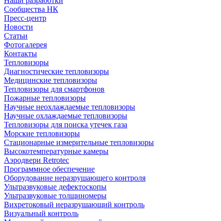
Наши разработки
Сообщества НК
Пресс-центр
Новости
Статьи
Фотогалерея
Контакты
Тепловизоры
Диагностические тепловизоры
Медицинские тепловизоры
Тепловизоры для смартфонов
Пожарные тепловизоры
Научные неохлаждаемые тепловизоры
Научные охлаждаемые тепловизоры
Тепловизоры для поиска утечек газа
Морские тепловизоры
Стационарные измерительные тепловизоры
Высокотемпературные камеры
Аэродвери Retrotec
Программное обеспечение
Оборудование неразрушающего контроля
Ультразвуковые дефектоскопы
Ультразвуковые толщиномеры
Вихретоковый неразрушающий контроль
Визуальный контроль