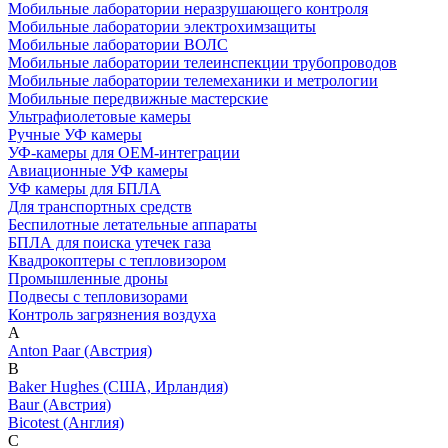
Мобильные лаборатории неразрушающего контроля
Мобильные лаборатории электрохимзащиты
Мобильные лаборатории ВОЛС
Мобильные лаборатории телеинспекции трубопроводов
Мобильные лаборатории телемеханики и метрологии
Мобильные передвижные мастерские
Ультрафиолетовые камеры
Ручные УФ камеры
УФ-камеры для OEM-интеграции
Авиационные УФ камеры
УФ камеры для БПЛА
Для транспортных средств
Беспилотные летательные аппараты
БПЛА для поиска утечек газа
Квадрокоптеры с тепловизором
Промышленные дроны
Подвесы с тепловизорами
Контроль загрязнения воздуха
A
Anton Paar (Австрия)
B
Baker Hughes (США, Ирландия)
Baur (Австрия)
Bicotest (Англия)
C