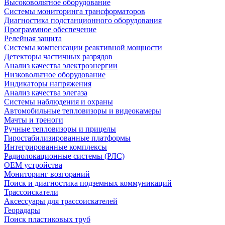
Высоковольтное оборудование
Системы мониторинга трансформаторов
Диагностика подстанционного оборудования
Программное обеспечение
Релейная защита
Системы компенсации реактивной мощности
Детекторы частичных разрядов
Анализ качества электроэнергии
Низковольтное оборудование
Индикаторы напряжения
Анализ качества элегаза
Системы наблюдения и охраны
Автомобильные тепловизоры и видеокамеры
Мачты и треноги
Ручные тепловизоры и прицелы
Гиростабилизированные платформы
Интегрированные комплексы
Радиолокационные системы (РЛС)
OEM устройства
Мониторинг возгораний
Поиск и диагностика подземных коммуникаций
Трассоискатели
Аксессуары для трассоискателей
Георадары
Поиск пластиковых труб