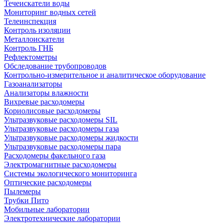
Течеискатели воды
Мониторинг водных сетей
Телеинспекция
Контроль изоляции
Металлоискатели
Контроль ГНБ
Рефлектометры
Обследование трубопроводов
Контрольно-измерительное и аналитическое оборудование
Газоанализаторы
Анализаторы влажности
Вихревые расходомеры
Кориолисовые расходомеры
Ультразвуковые расходомеры SIL
Ультразвуковые расходомеры газа
Ультразвуковые расходомеры жидкости
Ультразвуковые расходомеры пара
Расходомеры факельного газа
Электромагнитные расходомеры
Системы экологического мониторинга
Оптические расходомеры
Пылемеры
Трубки Пито
Мобильные лаборатории
Электротехнические лаборатории