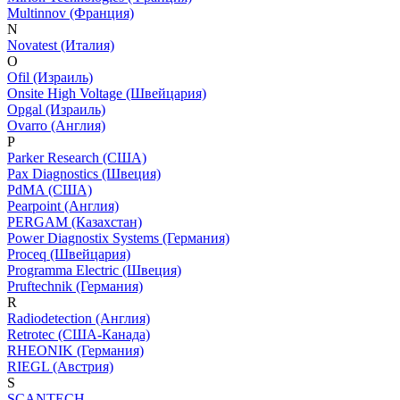
Multinnov (Франция)
N
Novatest (Италия)
O
Ofil (Израиль)
Onsite High Voltage (Швейцария)
Opgal (Израиль)
Ovarro (Англия)
P
Parker Research (США)
Pax Diagnostics (Швеция)
PdMA (США)
Pearpoint (Англия)
PERGAM (Казахстан)
Power Diagnostix Systems (Германия)
Proceq (Швейцария)
Programma Electric (Швеция)
Pruftechnik (Германия)
R
Radiodetection (Англия)
Retrotec (США-Канада)
RHEONIK (Германия)
RIEGL (Австрия)
S
SCANTECH