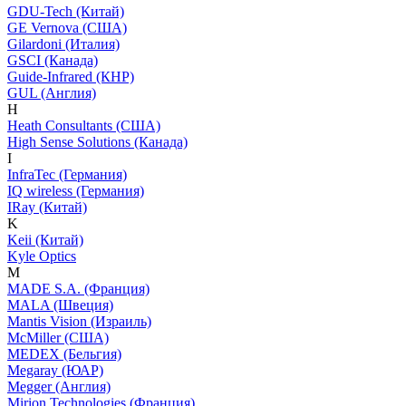
GDU-Tech (Китай)
GE Vernova (США)
Gilardoni (Италия)
GSCI (Канада)
Guide-Infrared (КНР)
GUL (Англия)
H
Heath Consultants (США)
High Sense Solutions (Канада)
I
InfraTec (Германия)
IQ wireless (Германия)
IRay (Китай)
K
Keii (Китай)
Kyle Optics
M
MADE S.A. (Франция)
MALA (Швеция)
Mantis Vision (Израиль)
McMiller (США)
MEDEX (Бельгия)
Megaray (ЮАР)
Megger (Англия)
Mirion Technologies (Франция)