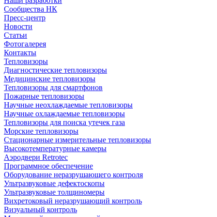
Наши разработки
Сообщества НК
Пресс-центр
Новости
Статьи
Фотогалерея
Контакты
Тепловизоры
Диагностические тепловизоры
Медицинские тепловизоры
Тепловизоры для смартфонов
Пожарные тепловизоры
Научные неохлаждаемые тепловизоры
Научные охлаждаемые тепловизоры
Тепловизоры для поиска утечек газа
Морские тепловизоры
Стационарные измерительные тепловизоры
Высокотемпературные камеры
Аэродвери Retrotec
Программное обеспечение
Оборудование неразрушающего контроля
Ультразвуковые дефектоскопы
Ультразвуковые толщиномеры
Вихретоковый неразрушающий контроль
Визуальный контроль