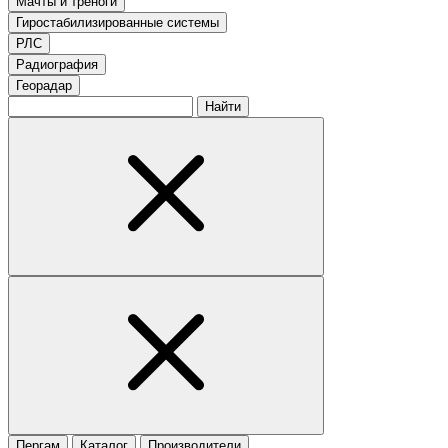
Мачты и треноги
Гиростабилизированные системы
РЛС
Радиография
Георадар
Найти
Пергам
Каталог
Производители