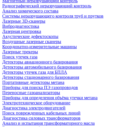
Магнитный неразрушающий контроль
Радиографический неразрушающий контроль
Анализ химического состава
Системы неразрушающего контроля труб и прутков
Лазерные 3D-сканеры
Вибродиагностика
Лазерная центровка
Акустические дефектоскопы
Воздушные лазерные сканеры
Координатно-измерительные машины
Лазерные трекеры
Поиск утечек газа
Детекторы авиационного базирования
Детекторы автомобильного базирования
Детекторы утечек газа для БПЛА
Детекторы стационарного базирования
Портативные детекторы метана
Приборы для поиска ПЭ газопроводов
Переносные газоанализаторы
Приборы для определения объёма утечки метана
Электротехническое оборудование
Диагностика электродвигателей
Поиск поврежденных кабельных линий
Диагностика силовых трансформаторов
Анализ и испытания трансформаторного масла