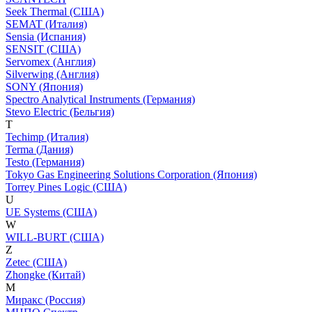
Seek Thermal (США)
SEMAT (Италия)
Sensia (Испания)
SENSIT (США)
Servomex (Англия)
Silverwing (Англия)
SONY (Япония)
Spectro Analytical Instruments (Германия)
Stevo Electric (Бельгия)
T
Techimp (Италия)
Terma (Дания)
Testo (Германия)
Tokyo Gas Engineering Solutions Corporation (Япония)
Torrey Pines Logic (США)
U
UE Systems (США)
W
WILL-BURT (США)
Z
Zetec (США)
Zhongke (Китай)
М
Миракс (Россия)