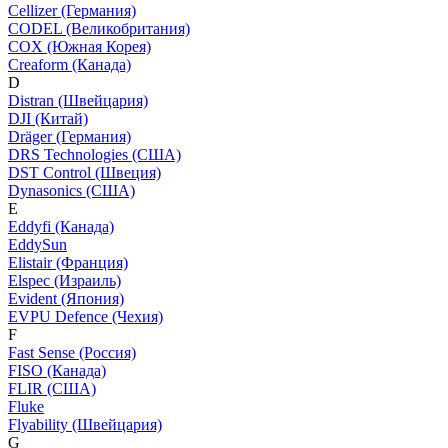
Cellizer (Германия)
CODEL (Великобритания)
COX (Южная Корея)
Creaform (Канада)
D
Distran (Швейцария)
DJI (Китай)
Dräger (Германия)
DRS Technologies (США)
DST Control (Швеция)
Dynasonics (США)
E
Eddyfi (Канада)
EddySun
Elistair (Франция)
Elspec (Израиль)
Evident (Япония)
EVPU Defence (Чехия)
F
Fast Sense (Россия)
FISO (Канада)
FLIR (США)
Fluke
Flyability (Швейцария)
G