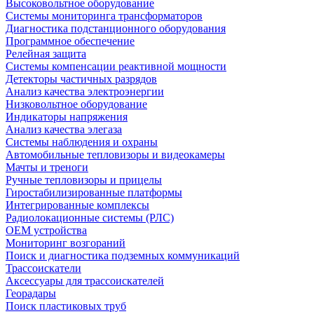
Высоковольтное оборудование
Системы мониторинга трансформаторов
Диагностика подстанционного оборудования
Программное обеспечение
Релейная защита
Системы компенсации реактивной мощности
Детекторы частичных разрядов
Анализ качества электроэнергии
Низковольтное оборудование
Индикаторы напряжения
Анализ качества элегаза
Системы наблюдения и охраны
Автомобильные тепловизоры и видеокамеры
Мачты и треноги
Ручные тепловизоры и прицелы
Гиростабилизированные платформы
Интегрированные комплексы
Радиолокационные системы (РЛС)
OEM устройства
Мониторинг возгораний
Поиск и диагностика подземных коммуникаций
Трассоискатели
Аксессуары для трассоискателей
Георадары
Поиск пластиковых труб