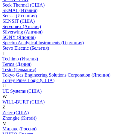
Seek Thermal (США)
SEMAT (Италия)
Sensia (Испания)
SENSIT (США)
Servomex (Англия)
Silverwing (Англия)
SONY (Япония)
Spectro Analytical Instruments (Германия)
Stevo Electric (Бельгия)
T
Techimp (Италия)
Terma (Дания)
Testo (Германия)
Tokyo Gas Engineering Solutions Corporation (Япония)
Torrey Pines Logic (США)
U
UE Systems (США)
W
WILL-BURT (США)
Z
Zetec (США)
Zhongke (Китай)
М
Миракс (Россия)