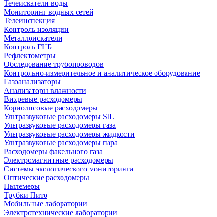
Течеискатели воды
Мониторинг водных сетей
Телеинспекция
Контроль изоляции
Металлоискатели
Контроль ГНБ
Рефлектометры
Обследование трубопроводов
Контрольно-измерительное и аналитическое оборудование
Газоанализаторы
Анализаторы влажности
Вихревые расходомеры
Кориолисовые расходомеры
Ультразвуковые расходомеры SIL
Ультразвуковые расходомеры газа
Ультразвуковые расходомеры жидкости
Ультразвуковые расходомеры пара
Расходомеры факельного газа
Электромагнитные расходомеры
Системы экологического мониторинга
Оптические расходомеры
Пылемеры
Трубки Пито
Мобильные лаборатории
Электротехнические лаборатории