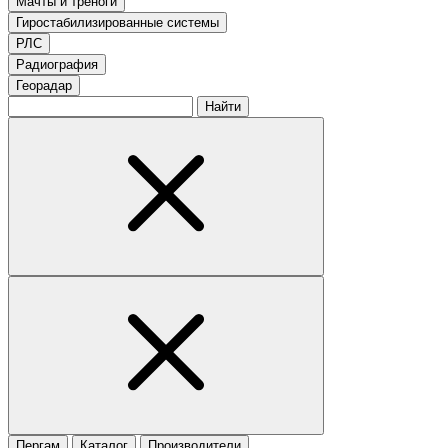
Мачты и треноги
Гиростабилизированные системы
РЛС
Радиография
Георадар
Найти
Пергам
Каталог
Производители