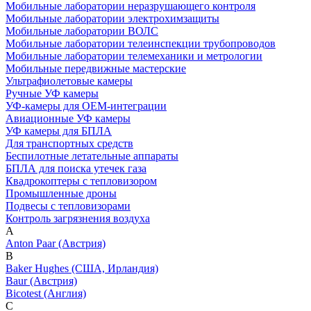
Мобильные лаборатории неразрушающего контроля
Мобильные лаборатории электрохимзащиты
Мобильные лаборатории ВОЛС
Мобильные лаборатории телеинспекции трубопроводов
Мобильные лаборатории телемеханики и метрологии
Мобильные передвижные мастерские
Ультрафиолетовые камеры
Ручные УФ камеры
УФ-камеры для OEM-интеграции
Авиационные УФ камеры
УФ камеры для БПЛА
Для транспортных средств
Беспилотные летательные аппараты
БПЛА для поиска утечек газа
Квадрокоптеры с тепловизором
Промышленные дроны
Подвесы с тепловизорами
Контроль загрязнения воздуха
A
Anton Paar (Австрия)
B
Baker Hughes (США, Ирландия)
Baur (Австрия)
Bicotest (Англия)
C