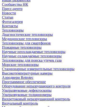
Наши разработки
Сообщества НК
Пресс-центр
Новости
Статьи
Фотогалерея
Контакты
Тепловизоры
Диагностические тепловизоры
Медицинские тепловизоры
Тепловизоры для смартфонов
Пожарные тепловизоры
Научные неохлаждаемые тепловизоры
Научные охлаждаемые тепловизоры
Тепловизоры для поиска утечек газа
Морские тепловизоры
Стационарные измерительные тепловизоры
Высокотемпературные камеры
Аэродвери Retrotec
Программное обеспечение
Оборудование неразрушающего контроля
Ультразвуковые дефектоскопы
Ультразвуковые толщиномеры
Вихретоковый неразрушающий контроль
Визуальный контроль