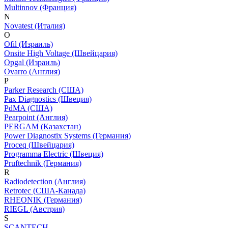
Multinnov (Франция)
N
Novatest (Италия)
O
Ofil (Израиль)
Onsite High Voltage (Швейцария)
Opgal (Израиль)
Ovarro (Англия)
P
Parker Research (США)
Pax Diagnostics (Швеция)
PdMA (США)
Pearpoint (Англия)
PERGAM (Казахстан)
Power Diagnostix Systems (Германия)
Proceq (Швейцария)
Programma Electric (Швеция)
Pruftechnik (Германия)
R
Radiodetection (Англия)
Retrotec (США-Канада)
RHEONIK (Германия)
RIEGL (Австрия)
S
SCANTECH