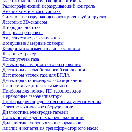
Магнитный неразрушающий контроль
Радиографический неразрушающий контроль
Анализ химического состава
Системы неразрушающего контроля труб и прутков
Лазерные 3D-сканеры
Вибродиагностика
Лазерная центровка
Акустические дефектоскопы
Воздушные лазерные сканеры
Координатно-измерительные машины
Лазерные трекеры
Поиск утечек газа
Детекторы авиационного базирования
Детекторы автомобильного базирования
Детекторы утечек газа для БПЛА
Детекторы стационарного базирования
Портативные детекторы метана
Приборы для поиска ПЭ газопроводов
Переносные газоанализаторы
Приборы для определения объёма утечки метана
Электротехническое оборудование
Диагностика электродвигателей
Поиск поврежденных кабельных линий
Диагностика силовых трансформаторов
Анализ и испытания трансформаторного масла