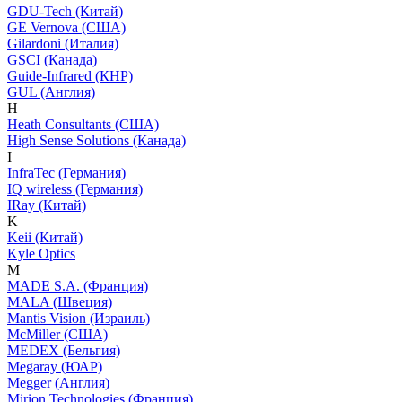
GDU-Tech (Китай)
GE Vernova (США)
Gilardoni (Италия)
GSCI (Канада)
Guide-Infrared (КНР)
GUL (Англия)
H
Heath Consultants (США)
High Sense Solutions (Канада)
I
InfraTec (Германия)
IQ wireless (Германия)
IRay (Китай)
K
Keii (Китай)
Kyle Optics
M
MADE S.A. (Франция)
MALA (Швеция)
Mantis Vision (Израиль)
McMiller (США)
MEDEX (Бельгия)
Megaray (ЮАР)
Megger (Англия)
Mirion Technologies (Франция)