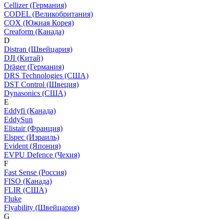
Cellizer (Германия)
CODEL (Великобритания)
COX (Южная Корея)
Creaform (Канада)
D
Distran (Швейцария)
DJI (Китай)
Dräger (Германия)
DRS Technologies (США)
DST Control (Швеция)
Dynasonics (США)
E
Eddyfi (Канада)
EddySun
Elistair (Франция)
Elspec (Израиль)
Evident (Япония)
EVPU Defence (Чехия)
F
Fast Sense (Россия)
FISO (Канада)
FLIR (США)
Fluke
Flyability (Швейцария)
G