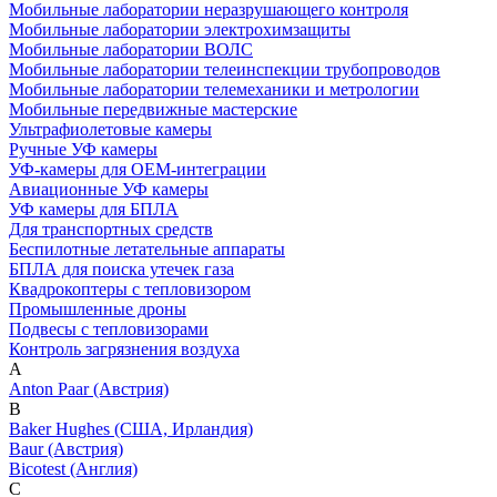
Мобильные лаборатории неразрушающего контроля
Мобильные лаборатории электрохимзащиты
Мобильные лаборатории ВОЛС
Мобильные лаборатории телеинспекции трубопроводов
Мобильные лаборатории телемеханики и метрологии
Мобильные передвижные мастерские
Ультрафиолетовые камеры
Ручные УФ камеры
УФ-камеры для OEM-интеграции
Авиационные УФ камеры
УФ камеры для БПЛА
Для транспортных средств
Беспилотные летательные аппараты
БПЛА для поиска утечек газа
Квадрокоптеры с тепловизором
Промышленные дроны
Подвесы с тепловизорами
Контроль загрязнения воздуха
A
Anton Paar (Австрия)
B
Baker Hughes (США, Ирландия)
Baur (Австрия)
Bicotest (Англия)
C