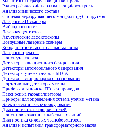
Магнитный неразрушающий контроль
Радиографический неразрушающий контроль
Анализ химического состава
Системы неразрушающего контроля труб и прутков
Лазерные 3D-сканеры
Вибродиагностика
Лазерная центровка
Акустические дефектоскопы
Воздушные лазерные сканеры
Координатно-измерительные машины
Лазерные трекеры
Поиск утечек газа
Детекторы авиационного базирования
Детекторы автомобильного базирования
Детекторы утечек газа для БПЛА
Детекторы стационарного базирования
Портативные детекторы метана
Приборы для поиска ПЭ газопроводов
Переносные газоанализаторы
Приборы для определения объёма утечки метана
Электротехническое оборудование
Диагностика электродвигателей
Поиск поврежденных кабельных линий
Диагностика силовых трансформаторов
Анализ и испытания трансформаторного масла