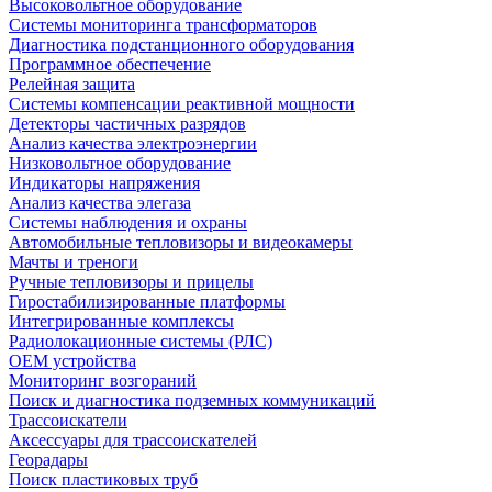
Высоковольтное оборудование
Системы мониторинга трансформаторов
Диагностика подстанционного оборудования
Программное обеспечение
Релейная защита
Системы компенсации реактивной мощности
Детекторы частичных разрядов
Анализ качества электроэнергии
Низковольтное оборудование
Индикаторы напряжения
Анализ качества элегаза
Системы наблюдения и охраны
Автомобильные тепловизоры и видеокамеры
Мачты и треноги
Ручные тепловизоры и прицелы
Гиростабилизированные платформы
Интегрированные комплексы
Радиолокационные системы (РЛС)
OEM устройства
Мониторинг возгораний
Поиск и диагностика подземных коммуникаций
Трассоискатели
Аксессуары для трассоискателей
Георадары
Поиск пластиковых труб