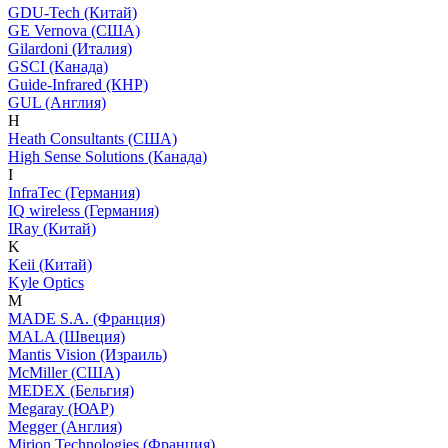
GDU-Tech (Китай)
GE Vernova (США)
Gilardoni (Италия)
GSCI (Канада)
Guide-Infrared (КНР)
GUL (Англия)
H
Heath Consultants (США)
High Sense Solutions (Канада)
I
InfraTec (Германия)
IQ wireless (Германия)
IRay (Китай)
K
Keii (Китай)
Kyle Optics
M
MADE S.A. (Франция)
MALA (Швеция)
Mantis Vision (Израиль)
McMiller (США)
MEDEX (Бельгия)
Megaray (ЮАР)
Megger (Англия)
Mirion Technologies (Франция)