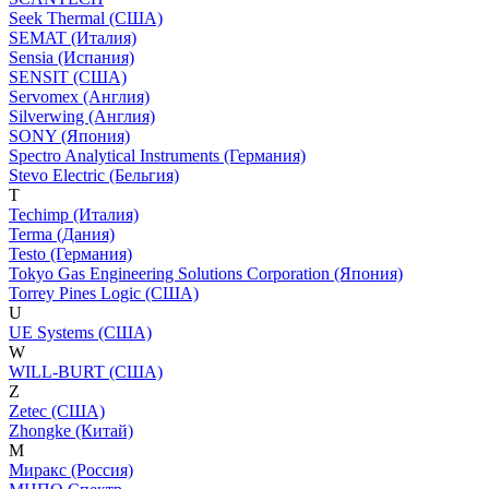
Seek Thermal (США)
SEMAT (Италия)
Sensia (Испания)
SENSIT (США)
Servomex (Англия)
Silverwing (Англия)
SONY (Япония)
Spectro Analytical Instruments (Германия)
Stevo Electric (Бельгия)
T
Techimp (Италия)
Terma (Дания)
Testo (Германия)
Tokyo Gas Engineering Solutions Corporation (Япония)
Torrey Pines Logic (США)
U
UE Systems (США)
W
WILL-BURT (США)
Z
Zetec (США)
Zhongke (Китай)
М
Миракс (Россия)