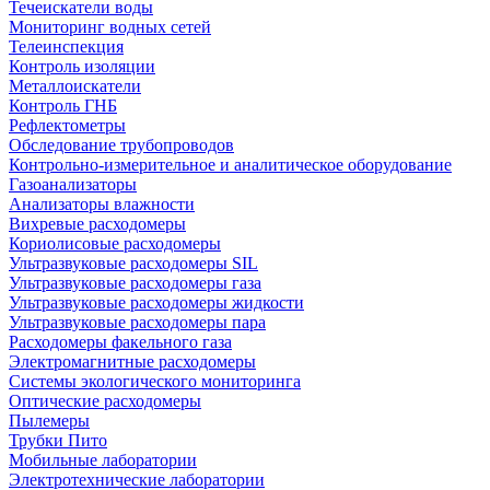
Течеискатели воды
Мониторинг водных сетей
Телеинспекция
Контроль изоляции
Металлоискатели
Контроль ГНБ
Рефлектометры
Обследование трубопроводов
Контрольно-измерительное и аналитическое оборудование
Газоанализаторы
Анализаторы влажности
Вихревые расходомеры
Кориолисовые расходомеры
Ультразвуковые расходомеры SIL
Ультразвуковые расходомеры газа
Ультразвуковые расходомеры жидкости
Ультразвуковые расходомеры пара
Расходомеры факельного газа
Электромагнитные расходомеры
Системы экологического мониторинга
Оптические расходомеры
Пылемеры
Трубки Пито
Мобильные лаборатории
Электротехнические лаборатории