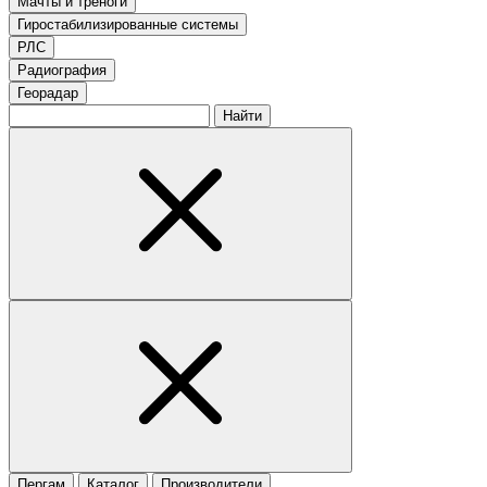
Мачты и треноги
Гиростабилизированные системы
РЛС
Радиография
Георадар
Найти
Пергам
Каталог
Производители