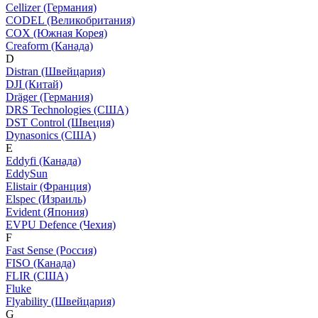
Cellizer (Германия)
CODEL (Великобритания)
COX (Южная Корея)
Creaform (Канада)
D
Distran (Швейцария)
DJI (Китай)
Dräger (Германия)
DRS Technologies (США)
DST Control (Швеция)
Dynasonics (США)
E
Eddyfi (Канада)
EddySun
Elistair (Франция)
Elspec (Израиль)
Evident (Япония)
EVPU Defence (Чехия)
F
Fast Sense (Россия)
FISO (Канада)
FLIR (США)
Fluke
Flyability (Швейцария)
G