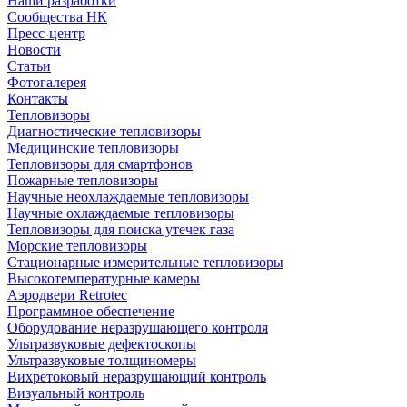
Наши разработки
Сообщества НК
Пресс-центр
Новости
Статьи
Фотогалерея
Контакты
Тепловизоры
Диагностические тепловизоры
Медицинские тепловизоры
Тепловизоры для смартфонов
Пожарные тепловизоры
Научные неохлаждаемые тепловизоры
Научные охлаждаемые тепловизоры
Тепловизоры для поиска утечек газа
Морские тепловизоры
Стационарные измерительные тепловизоры
Высокотемпературные камеры
Аэродвери Retrotec
Программное обеспечение
Оборудование неразрушающего контроля
Ультразвуковые дефектоскопы
Ультразвуковые толщиномеры
Вихретоковый неразрушающий контроль
Визуальный контроль