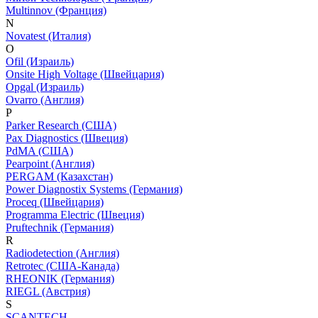
Multinnov (Франция)
N
Novatest (Италия)
O
Ofil (Израиль)
Onsite High Voltage (Швейцария)
Opgal (Израиль)
Ovarro (Англия)
P
Parker Research (США)
Pax Diagnostics (Швеция)
PdMA (США)
Pearpoint (Англия)
PERGAM (Казахстан)
Power Diagnostix Systems (Германия)
Proceq (Швейцария)
Programma Electric (Швеция)
Pruftechnik (Германия)
R
Radiodetection (Англия)
Retrotec (США-Канада)
RHEONIK (Германия)
RIEGL (Австрия)
S
SCANTECH