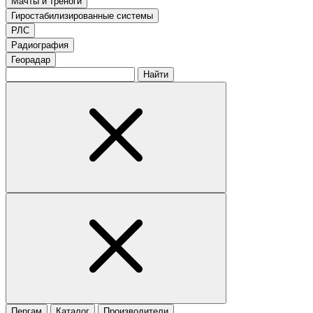
Мачты и треноги
Гиростабилизированные системы
РЛС
Радиография
Георадар
Найти
Пергам
Каталог
Производители