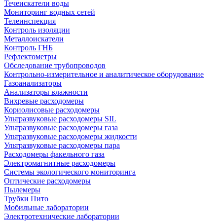
Течеискатели воды
Мониторинг водных сетей
Телеинспекция
Контроль изоляции
Металлоискатели
Контроль ГНБ
Рефлектометры
Обследование трубопроводов
Контрольно-измерительное и аналитическое оборудование
Газоанализаторы
Анализаторы влажности
Вихревые расходомеры
Кориолисовые расходомеры
Ультразвуковые расходомеры SIL
Ультразвуковые расходомеры газа
Ультразвуковые расходомеры жидкости
Ультразвуковые расходомеры пара
Расходомеры факельного газа
Электромагнитные расходомеры
Системы экологического мониторинга
Оптические расходомеры
Пылемеры
Трубки Пито
Мобильные лаборатории
Электротехнические лаборатории