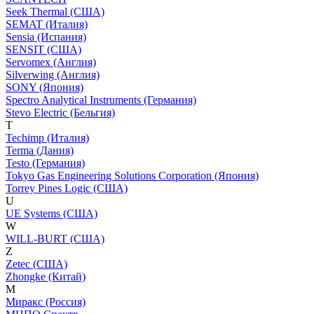
Seek Thermal (США)
SEMAT (Италия)
Sensia (Испания)
SENSIT (США)
Servomex (Англия)
Silverwing (Англия)
SONY (Япония)
Spectro Analytical Instruments (Германия)
Stevo Electric (Бельгия)
T
Techimp (Италия)
Terma (Дания)
Testo (Германия)
Tokyo Gas Engineering Solutions Corporation (Япония)
Torrey Pines Logic (США)
U
UE Systems (США)
W
WILL-BURT (США)
Z
Zetec (США)
Zhongke (Китай)
М
Миракс (Россия)