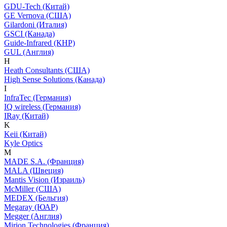
GDU-Tech (Китай)
GE Vernova (США)
Gilardoni (Италия)
GSCI (Канада)
Guide-Infrared (КНР)
GUL (Англия)
H
Heath Consultants (США)
High Sense Solutions (Канада)
I
InfraTec (Германия)
IQ wireless (Германия)
IRay (Китай)
K
Keii (Китай)
Kyle Optics
M
MADE S.A. (Франция)
MALA (Швеция)
Mantis Vision (Израиль)
McMiller (США)
MEDEX (Бельгия)
Megaray (ЮАР)
Megger (Англия)
Mirion Technologies (Франция)