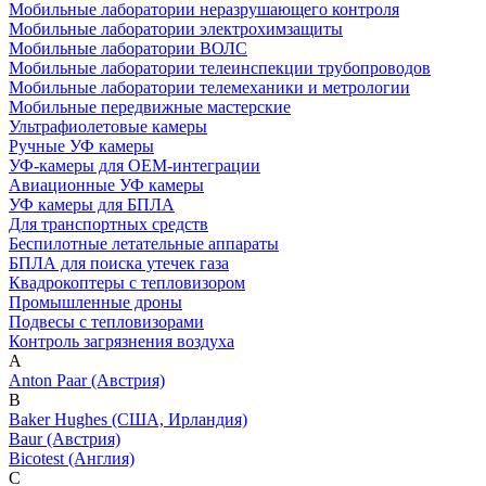
Мобильные лаборатории неразрушающего контроля
Мобильные лаборатории электрохимзащиты
Мобильные лаборатории ВОЛС
Мобильные лаборатории телеинспекции трубопроводов
Мобильные лаборатории телемеханики и метрологии
Мобильные передвижные мастерские
Ультрафиолетовые камеры
Ручные УФ камеры
УФ-камеры для OEM-интеграции
Авиационные УФ камеры
УФ камеры для БПЛА
Для транспортных средств
Беспилотные летательные аппараты
БПЛА для поиска утечек газа
Квадрокоптеры с тепловизором
Промышленные дроны
Подвесы с тепловизорами
Контроль загрязнения воздуха
A
Anton Paar (Австрия)
B
Baker Hughes (США, Ирландия)
Baur (Австрия)
Bicotest (Англия)
C