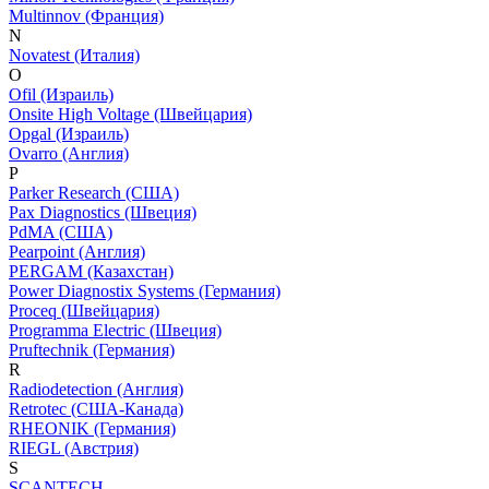
Multinnov (Франция)
N
Novatest (Италия)
O
Ofil (Израиль)
Onsite High Voltage (Швейцария)
Opgal (Израиль)
Ovarro (Англия)
P
Parker Research (США)
Pax Diagnostics (Швеция)
PdMA (США)
Pearpoint (Англия)
PERGAM (Казахстан)
Power Diagnostix Systems (Германия)
Proceq (Швейцария)
Programma Electric (Швеция)
Pruftechnik (Германия)
R
Radiodetection (Англия)
Retrotec (США-Канада)
RHEONIK (Германия)
RIEGL (Австрия)
S
SCANTECH