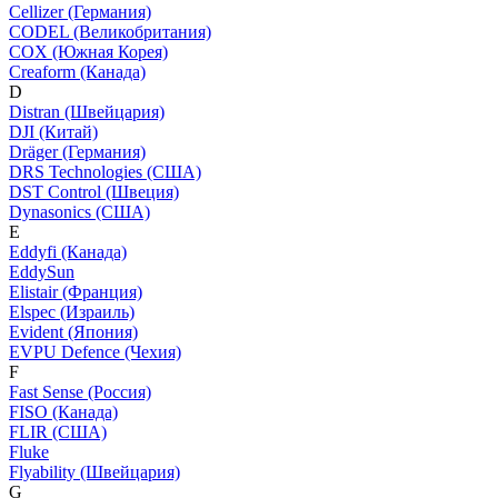
Cellizer (Германия)
CODEL (Великобритания)
COX (Южная Корея)
Creaform (Канада)
D
Distran (Швейцария)
DJI (Китай)
Dräger (Германия)
DRS Technologies (США)
DST Control (Швеция)
Dynasonics (США)
E
Eddyfi (Канада)
EddySun
Elistair (Франция)
Elspec (Израиль)
Evident (Япония)
EVPU Defence (Чехия)
F
Fast Sense (Россия)
FISO (Канада)
FLIR (США)
Fluke
Flyability (Швейцария)
G