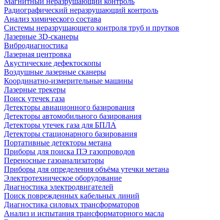
Магнитный неразрушающий контроль
Радиографический неразрушающий контроль
Анализ химического состава
Системы неразрушающего контроля труб и прутков
Лазерные 3D-сканеры
Вибродиагностика
Лазерная центровка
Акустические дефектоскопы
Воздушные лазерные сканеры
Координатно-измерительные машины
Лазерные трекеры
Поиск утечек газа
Детекторы авиационного базирования
Детекторы автомобильного базирования
Детекторы утечек газа для БПЛА
Детекторы стационарного базирования
Портативные детекторы метана
Приборы для поиска ПЭ газопроводов
Переносные газоанализаторы
Приборы для определения объёма утечки метана
Электротехническое оборудование
Диагностика электродвигателей
Поиск поврежденных кабельных линий
Диагностика силовых трансформаторов
Анализ и испытания трансформаторного масла