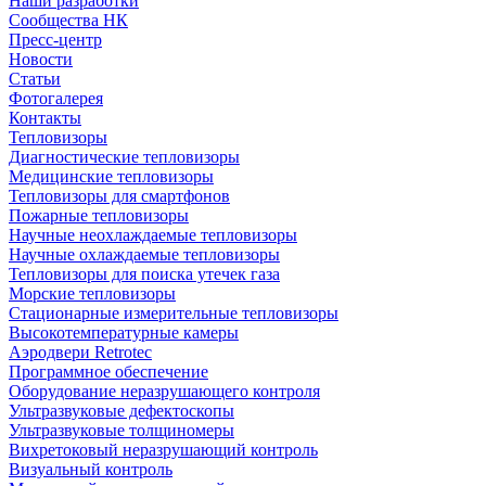
Наши разработки
Сообщества НК
Пресс-центр
Новости
Статьи
Фотогалерея
Контакты
Тепловизоры
Диагностические тепловизоры
Медицинские тепловизоры
Тепловизоры для смартфонов
Пожарные тепловизоры
Научные неохлаждаемые тепловизоры
Научные охлаждаемые тепловизоры
Тепловизоры для поиска утечек газа
Морские тепловизоры
Стационарные измерительные тепловизоры
Высокотемпературные камеры
Аэродвери Retrotec
Программное обеспечение
Оборудование неразрушающего контроля
Ультразвуковые дефектоскопы
Ультразвуковые толщиномеры
Вихретоковый неразрушающий контроль
Визуальный контроль