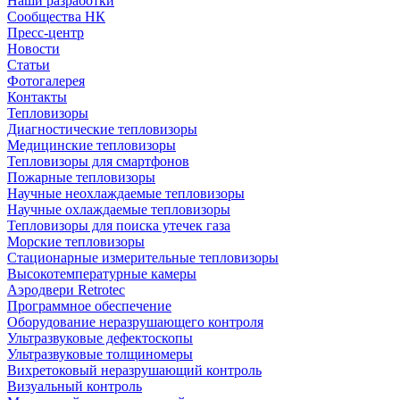
Наши разработки
Сообщества НК
Пресс-центр
Новости
Статьи
Фотогалерея
Контакты
Тепловизоры
Диагностические тепловизоры
Медицинские тепловизоры
Тепловизоры для смартфонов
Пожарные тепловизоры
Научные неохлаждаемые тепловизоры
Научные охлаждаемые тепловизоры
Тепловизоры для поиска утечек газа
Морские тепловизоры
Стационарные измерительные тепловизоры
Высокотемпературные камеры
Аэродвери Retrotec
Программное обеспечение
Оборудование неразрушающего контроля
Ультразвуковые дефектоскопы
Ультразвуковые толщиномеры
Вихретоковый неразрушающий контроль
Визуальный контроль