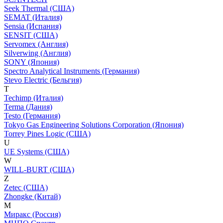
Seek Thermal (США)
SEMAT (Италия)
Sensia (Испания)
SENSIT (США)
Servomex (Англия)
Silverwing (Англия)
SONY (Япония)
Spectro Analytical Instruments (Германия)
Stevo Electric (Бельгия)
T
Techimp (Италия)
Terma (Дания)
Testo (Германия)
Tokyo Gas Engineering Solutions Corporation (Япония)
Torrey Pines Logic (США)
U
UE Systems (США)
W
WILL-BURT (США)
Z
Zetec (США)
Zhongke (Китай)
М
Миракс (Россия)