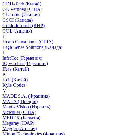
GDU-Tech (Китай)
GE Vernova (США)
Gilardoni (Италия)
GSCI (Канада)
Guide-Infrared (КНР)
GUL (Англия)
H
Heath Consultants (США)
High Sense Solutions (Канада)
I
InfraTec (Германия)
IQ wireless (Германия)
IRay (Китай)
K
Keii (Китай)
Kyle Optics
M
MADE S.A. (Франция)
MALA (Швеция)
Mantis Vision (Израиль)
McMiller (США)
MEDEX (Бельгия)
Megaray (ЮАР)
Megger (Англия)
Mirion Technologies (Франция)