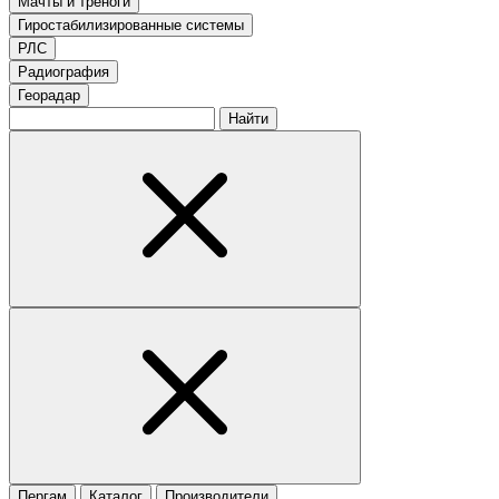
Мачты и треноги
Гиростабилизированные системы
РЛС
Радиография
Георадар
Найти
Пергам
Каталог
Производители