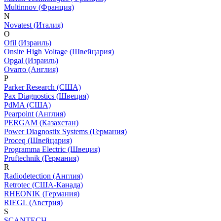
Multinnov (Франция)
N
Novatest (Италия)
O
Ofil (Израиль)
Onsite High Voltage (Швейцария)
Opgal (Израиль)
Ovarro (Англия)
P
Parker Research (США)
Pax Diagnostics (Швеция)
PdMA (США)
Pearpoint (Англия)
PERGAM (Казахстан)
Power Diagnostix Systems (Германия)
Proceq (Швейцария)
Programma Electric (Швеция)
Pruftechnik (Германия)
R
Radiodetection (Англия)
Retrotec (США-Канада)
RHEONIK (Германия)
RIEGL (Австрия)
S
SCANTECH