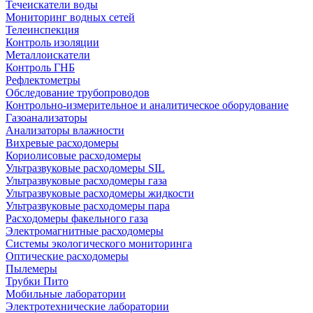
Течеискатели воды
Мониторинг водных сетей
Телеинспекция
Контроль изоляции
Металлоискатели
Контроль ГНБ
Рефлектометры
Обследование трубопроводов
Контрольно-измерительное и аналитическое оборудование
Газоанализаторы
Анализаторы влажности
Вихревые расходомеры
Кориолисовые расходомеры
Ультразвуковые расходомеры SIL
Ультразвуковые расходомеры газа
Ультразвуковые расходомеры жидкости
Ультразвуковые расходомеры пара
Расходомеры факельного газа
Электромагнитные расходомеры
Системы экологического мониторинга
Оптические расходомеры
Пылемеры
Трубки Пито
Мобильные лаборатории
Электротехнические лаборатории