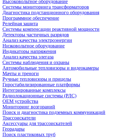
Высоковольтное оборудование
Системы мониторинга трансформаторов
Диагностика подстанционного оборудования
Программное обеспечение
Релейная защита
Системы компенсации реактивной мощности
Детекторы частичных разрядов
Анализ качества электроэнергии
Низковольтное оборудование
Индикаторы напряжения
Анализ качества элегаза
Системы наблюдения и охраны
Автомобильные тепловизоры и видеокамеры
Мачты и треноги
Ручные тепловизоры и прицелы
Гиростабилизированные платформы
Интегрированные комплексы
Радиолокационные системы (РЛС)
OEM устройства
Мониторинг возгораний
Поиск и диагностика подземных коммуникаций
Трассоискатели
Аксессуары для трассоискателей
Георадары
Поиск пластиковых труб