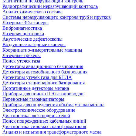
Магнитный неразрушающий контроль
Радиографический неразрушающий контроль
Анализ химического состава
Системы неразрушающего контроля труб и прутков
Лазерные 3D-сканеры
Вибродиагностика
Лазерная центровка
Акустические дефектоскопы
Воздушные лазерные сканеры
Координатно-измерительные машины
Лазерные трекеры
Поиск утечек газа
Детекторы авиационного базирования
Детекторы автомобильного базирования
Детекторы утечек газа для БПЛА
Детекторы стационарного базирования
Портативные детекторы метана
Приборы для поиска ПЭ газопроводов
Переносные газоанализаторы
Приборы для определения объёма утечки метана
Электротехническое оборудование
Диагностика электродвигателей
Поиск поврежденных кабельных линий
Диагностика силовых трансформаторов
Анализ и испытания трансформаторного масла