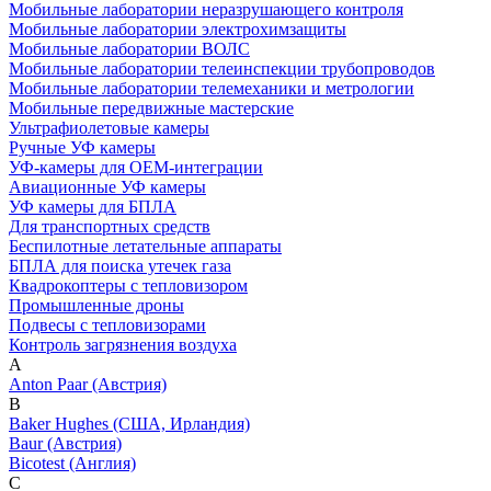
Мобильные лаборатории неразрушающего контроля
Мобильные лаборатории электрохимзащиты
Мобильные лаборатории ВОЛС
Мобильные лаборатории телеинспекции трубопроводов
Мобильные лаборатории телемеханики и метрологии
Мобильные передвижные мастерские
Ультрафиолетовые камеры
Ручные УФ камеры
УФ-камеры для OEM-интеграции
Авиационные УФ камеры
УФ камеры для БПЛА
Для транспортных средств
Беспилотные летательные аппараты
БПЛА для поиска утечек газа
Квадрокоптеры с тепловизором
Промышленные дроны
Подвесы с тепловизорами
Контроль загрязнения воздуха
A
Anton Paar (Австрия)
B
Baker Hughes (США, Ирландия)
Baur (Австрия)
Bicotest (Англия)
C