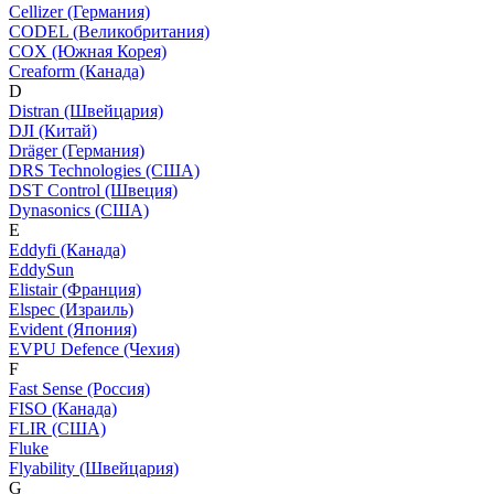
Cellizer (Германия)
CODEL (Великобритания)
COX (Южная Корея)
Creaform (Канада)
D
Distran (Швейцария)
DJI (Китай)
Dräger (Германия)
DRS Technologies (США)
DST Control (Швеция)
Dynasonics (США)
E
Eddyfi (Канада)
EddySun
Elistair (Франция)
Elspec (Израиль)
Evident (Япония)
EVPU Defence (Чехия)
F
Fast Sense (Россия)
FISO (Канада)
FLIR (США)
Fluke
Flyability (Швейцария)
G