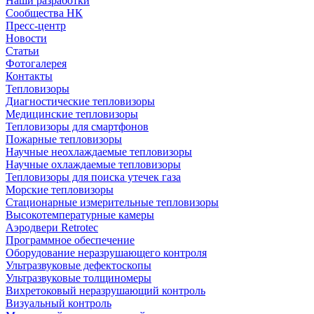
Наши разработки
Сообщества НК
Пресс-центр
Новости
Статьи
Фотогалерея
Контакты
Тепловизоры
Диагностические тепловизоры
Медицинские тепловизоры
Тепловизоры для смартфонов
Пожарные тепловизоры
Научные неохлаждаемые тепловизоры
Научные охлаждаемые тепловизоры
Тепловизоры для поиска утечек газа
Морские тепловизоры
Стационарные измерительные тепловизоры
Высокотемпературные камеры
Аэродвери Retrotec
Программное обеспечение
Оборудование неразрушающего контроля
Ультразвуковые дефектоскопы
Ультразвуковые толщиномеры
Вихретоковый неразрушающий контроль
Визуальный контроль