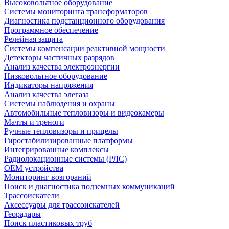
Высоковольтное оборудование
Системы мониторинга трансформаторов
Диагностика подстанционного оборудования
Программное обеспечение
Релейная защита
Системы компенсации реактивной мощности
Детекторы частичных разрядов
Анализ качества электроэнергии
Низковольтное оборудование
Индикаторы напряжения
Анализ качества элегаза
Системы наблюдения и охраны
Автомобильные тепловизоры и видеокамеры
Мачты и треноги
Ручные тепловизоры и прицелы
Гиростабилизированные платформы
Интегрированные комплексы
Радиолокационные системы (РЛС)
OEM устройства
Мониторинг возгораний
Поиск и диагностика подземных коммуникаций
Трассоискатели
Аксессуары для трассоискателей
Георадары
Поиск пластиковых труб