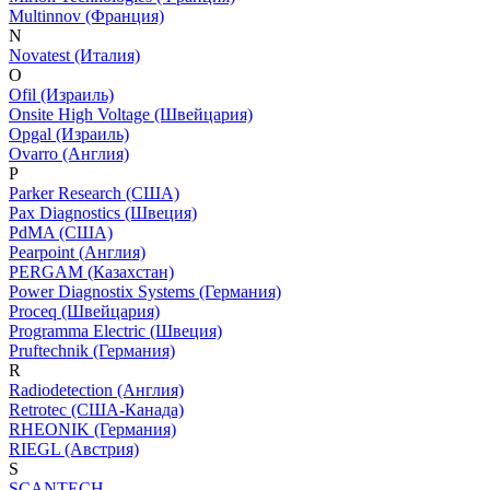
Multinnov (Франция)
N
Novatest (Италия)
O
Ofil (Израиль)
Onsite High Voltage (Швейцария)
Opgal (Израиль)
Ovarro (Англия)
P
Parker Research (США)
Pax Diagnostics (Швеция)
PdMA (США)
Pearpoint (Англия)
PERGAM (Казахстан)
Power Diagnostix Systems (Германия)
Proceq (Швейцария)
Programma Electric (Швеция)
Pruftechnik (Германия)
R
Radiodetection (Англия)
Retrotec (США-Канада)
RHEONIK (Германия)
RIEGL (Австрия)
S
SCANTECH