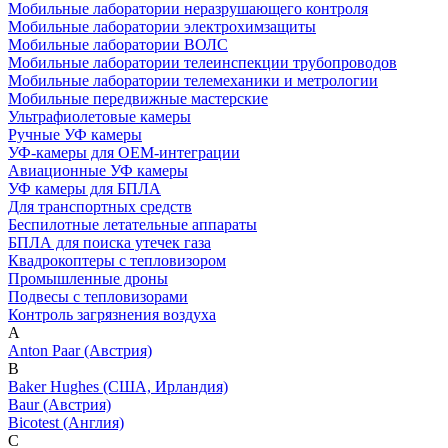
Мобильные лаборатории неразрушающего контроля
Мобильные лаборатории электрохимзащиты
Мобильные лаборатории ВОЛС
Мобильные лаборатории телеинспекции трубопроводов
Мобильные лаборатории телемеханики и метрологии
Мобильные передвижные мастерские
Ультрафиолетовые камеры
Ручные УФ камеры
УФ-камеры для OEM-интеграции
Авиационные УФ камеры
УФ камеры для БПЛА
Для транспортных средств
Беспилотные летательные аппараты
БПЛА для поиска утечек газа
Квадрокоптеры с тепловизором
Промышленные дроны
Подвесы с тепловизорами
Контроль загрязнения воздуха
A
Anton Paar (Австрия)
B
Baker Hughes (США, Ирландия)
Baur (Австрия)
Bicotest (Англия)
C