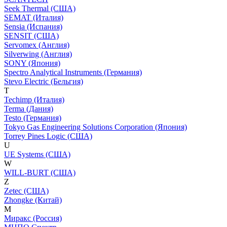
Seek Thermal (США)
SEMAT (Италия)
Sensia (Испания)
SENSIT (США)
Servomex (Англия)
Silverwing (Англия)
SONY (Япония)
Spectro Analytical Instruments (Германия)
Stevo Electric (Бельгия)
T
Techimp (Италия)
Terma (Дания)
Testo (Германия)
Tokyo Gas Engineering Solutions Corporation (Япония)
Torrey Pines Logic (США)
U
UE Systems (США)
W
WILL-BURT (США)
Z
Zetec (США)
Zhongke (Китай)
М
Миракс (Россия)