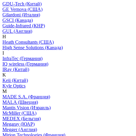
GDU-Tech (Китай)
GE Vernova (США)
Gilardoni (Италия)
GSCI (Канада)
Guide-Infrared (КНР)
GUL (Англия)
H
Heath Consultants (США)
High Sense Solutions (Канада)
I
InfraTec (Германия)
IQ wireless (Германия)
IRay (Китай)
K
Keii (Китай)
Kyle Optics
M
MADE S.A. (Франция)
MALA (Швеция)
Mantis Vision (Израиль)
McMiller (США)
MEDEX (Бельгия)
Megaray (ЮАР)
Megger (Англия)
Mirion Technologies (Франция)