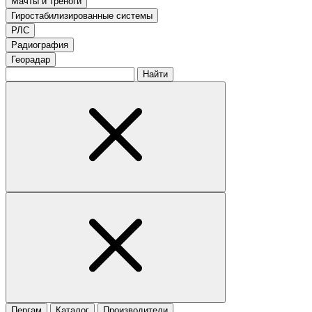
Мачты и треноги
Гиростабилизированные системы
РЛС
Радиография
Георадар
Найти
Пергам
Каталог
Производители