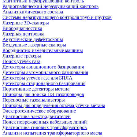
Магнитный неразрушающий контроль
Радиографический неразрушающий контроль
Анализ химического состава
Системы неразрушающего контроля труб и прутков
Лазерные 3D-сканеры
Вибродиагностика
Лазерная центровка
Акустические дефектоскопы
Воздушные лазерные сканеры
Координатно-измерительные машины
Лазерные трекеры
Поиск утечек газа
Детекторы авиационного базирования
Детекторы автомобильного базирования
Детекторы утечек газа для БПЛА
Детекторы стационарного базирования
Портативные детекторы метана
Приборы для поиска ПЭ газопроводов
Переносные газоанализаторы
Приборы для определения объёма утечки метана
Электротехническое оборудование
Диагностика электродвигателей
Поиск поврежденных кабельных линий
Диагностика силовых трансформаторов
Анализ и испытания трансформаторного масла