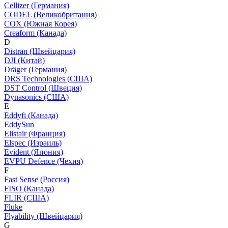
Cellizer (Германия)
CODEL (Великобритания)
COX (Южная Корея)
Creaform (Канада)
D
Distran (Швейцария)
DJI (Китай)
Dräger (Германия)
DRS Technologies (США)
DST Control (Швеция)
Dynasonics (США)
E
Eddyfi (Канада)
EddySun
Elistair (Франция)
Elspec (Израиль)
Evident (Япония)
EVPU Defence (Чехия)
F
Fast Sense (Россия)
FISO (Канада)
FLIR (США)
Fluke
Flyability (Швейцария)
G