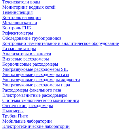
Течеискатели воды
Мониторинг водных сетей
Телеинспекция
Контроль изоляции
Металлоискатели
Контроль ГНБ
Рефлектометры
Обследование трубопроводов
Контрольно-измерительное и аналитическое оборудование
Газоанализаторы
Анализаторы влажности
Вихревые расходомеры
Кориолисовые расходомеры
Ультразвуковые расходомеры SIL
Ультразвуковые расходомеры газа
Ультразвуковые расходомеры жидкости
Ультразвуковые расходомеры пара
Расходомеры факельного газа
Электромагнитные расходомеры
Системы экологического мониторинга
Оптические расходомеры
Пылемеры
Трубки Пито
Мобильные лаборатории
Электротехнические лаборатории