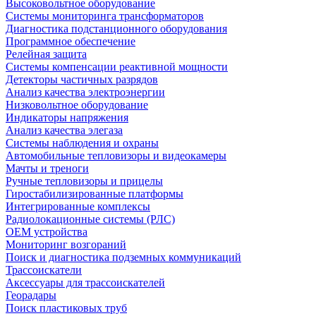
Высоковольтное оборудование
Системы мониторинга трансформаторов
Диагностика подстанционного оборудования
Программное обеспечение
Релейная защита
Системы компенсации реактивной мощности
Детекторы частичных разрядов
Анализ качества электроэнергии
Низковольтное оборудование
Индикаторы напряжения
Анализ качества элегаза
Системы наблюдения и охраны
Автомобильные тепловизоры и видеокамеры
Мачты и треноги
Ручные тепловизоры и прицелы
Гиростабилизированные платформы
Интегрированные комплексы
Радиолокационные системы (РЛС)
OEM устройства
Мониторинг возгораний
Поиск и диагностика подземных коммуникаций
Трассоискатели
Аксессуары для трассоискателей
Георадары
Поиск пластиковых труб