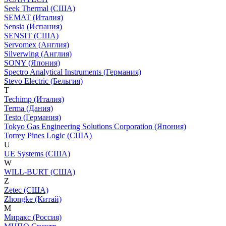
Seek Thermal (США)
SEMAT (Италия)
Sensia (Испания)
SENSIT (США)
Servomex (Англия)
Silverwing (Англия)
SONY (Япония)
Spectro Analytical Instruments (Германия)
Stevo Electric (Бельгия)
T
Techimp (Италия)
Terma (Дания)
Testo (Германия)
Tokyo Gas Engineering Solutions Corporation (Япония)
Torrey Pines Logic (США)
U
UE Systems (США)
W
WILL-BURT (США)
Z
Zetec (США)
Zhongke (Китай)
М
Миракс (Россия)