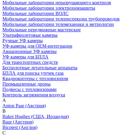
Мобильные лаборатории неразрушающего контроля
Мобильные лаборатории электрохимзащиты
Мобильные лаборатории ВОЛС
Мобильные лаборатории телеинспекции трубопроводов
Мобильные лаборатории телемеханики и метрологии
Мобильные передвижные мастерские
Ультрафиолетовые камеры
Ручные УФ камеры
УФ-камеры для OEM-интеграции
Авиационные УФ камеры
УФ камеры для БПЛА
Для транспортных средств
Беспилотные летательные аппараты
БПЛА для поиска утечек газа
Квадрокоптеры с тепловизором
Промышленные дроны
Подвесы с тепловизорами
Контроль загрязнения воздуха
A
Anton Paar (Австрия)
B
Baker Hughes (США, Ирландия)
Baur (Австрия)
Bicotest (Англия)
C