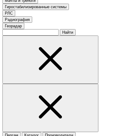
Мачты и треноги
Гиростабилизированные системы
РЛС
Радиография
Георадар
Найти
Пергам
Каталог
Производители