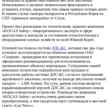
безопасности крайне обеспокоено местное население.
Немаловажно и желание моментально фиксировать и
устранять утечки, прекратив тем самым прямую потерю денег.
В нашем случае танкеры базируются в Республике Корея на
СПГ-терминале неподалёку от Сеула.
Проект был реализован по техническому заданию компании
«KOGAS Safety», общепризнанного эксперта в сфере
диагностики и контроля за состоянием технологического
оборудования газовых хозяйств по всей Южной Корее.
Основой послужила система
ДЛС-КС
, которая уже два года
успешно эксплуатируется на объектах компании ОАО
«Газпром», прошедшая все приемочные испытания и
официально рекомендованная для использования на
промышленных объектах корпорации. Сотрудники нашей
компании полностью переработали конструкцию и
идеологию работы системы ДЛС-КС согласно требованиям
зарубежного заказчика, получив на выходе абсолютно новый
продукт — LMS System. По сути, данная система является
взрывозащищённой версией ДЛС-КС на совершенно новом
опорно-поворотном устройстве. Руководство компании
«KOGAS Safety» осталось очень довольно своим
приобретением, о чём свидетельствует публикация в местной
газете «Gas News».