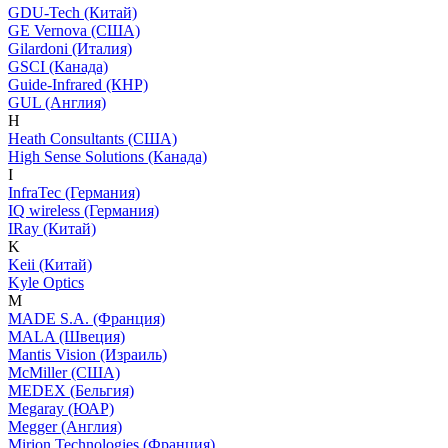
GDU-Tech (Китай)
GE Vernova (США)
Gilardoni (Италия)
GSCI (Канада)
Guide-Infrared (КНР)
GUL (Англия)
H
Heath Consultants (США)
High Sense Solutions (Канада)
I
InfraTec (Германия)
IQ wireless (Германия)
IRay (Китай)
K
Keii (Китай)
Kyle Optics
M
MADE S.A. (Франция)
MALA (Швеция)
Mantis Vision (Израиль)
McMiller (США)
MEDEX (Бельгия)
Megaray (ЮАР)
Megger (Англия)
Mirion Technologies (Франция)