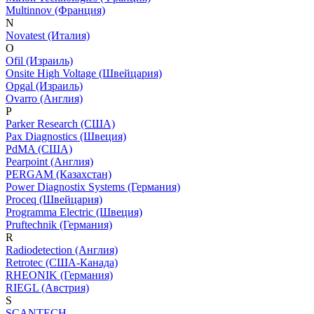
Multinnov (Франция)
N
Novatest (Италия)
O
Ofil (Израиль)
Onsite High Voltage (Швейцария)
Opgal (Израиль)
Ovarro (Англия)
P
Parker Research (США)
Pax Diagnostics (Швеция)
PdMA (США)
Pearpoint (Англия)
PERGAM (Казахстан)
Power Diagnostix Systems (Германия)
Proceq (Швейцария)
Programma Electric (Швеция)
Pruftechnik (Германия)
R
Radiodetection (Англия)
Retrotec (США-Канада)
RHEONIK (Германия)
RIEGL (Австрия)
S
SCANTECH