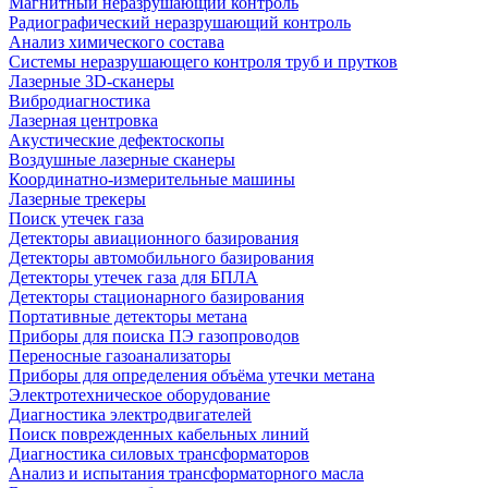
Магнитный неразрушающий контроль
Радиографический неразрушающий контроль
Анализ химического состава
Системы неразрушающего контроля труб и прутков
Лазерные 3D-сканеры
Вибродиагностика
Лазерная центровка
Акустические дефектоскопы
Воздушные лазерные сканеры
Координатно-измерительные машины
Лазерные трекеры
Поиск утечек газа
Детекторы авиационного базирования
Детекторы автомобильного базирования
Детекторы утечек газа для БПЛА
Детекторы стационарного базирования
Портативные детекторы метана
Приборы для поиска ПЭ газопроводов
Переносные газоанализаторы
Приборы для определения объёма утечки метана
Электротехническое оборудование
Диагностика электродвигателей
Поиск поврежденных кабельных линий
Диагностика силовых трансформаторов
Анализ и испытания трансформаторного масла