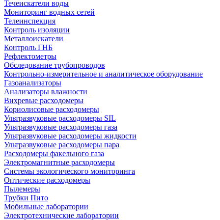
Течеискатели воды
Мониторинг водных сетей
Телеинспекция
Контроль изоляции
Металлоискатели
Контроль ГНБ
Рефлектометры
Обследование трубопроводов
Контрольно-измерительное и аналитическое оборудование
Газоанализаторы
Анализаторы влажности
Вихревые расходомеры
Кориолисовые расходомеры
Ультразвуковые расходомеры SIL
Ультразвуковые расходомеры газа
Ультразвуковые расходомеры жидкости
Ультразвуковые расходомеры пара
Расходомеры факельного газа
Электромагнитные расходомеры
Системы экологического мониторинга
Оптические расходомеры
Пылемеры
Трубки Пито
Мобильные лаборатории
Электротехнические лаборатории