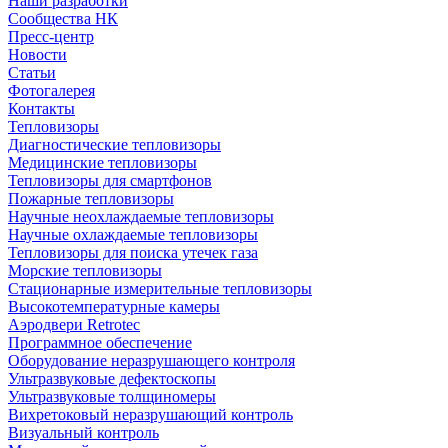
Наши разработки
Сообщества НК
Пресс-центр
Новости
Статьи
Фотогалерея
Контакты
Тепловизоры
Диагностические тепловизоры
Медицинские тепловизоры
Тепловизоры для смартфонов
Пожарные тепловизоры
Научные неохлаждаемые тепловизоры
Научные охлаждаемые тепловизоры
Тепловизоры для поиска утечек газа
Морские тепловизоры
Стационарные измерительные тепловизоры
Высокотемпературные камеры
Аэродвери Retrotec
Программное обеспечение
Оборудование неразрушающего контроля
Ультразвуковые дефектоскопы
Ультразвуковые толщиномеры
Вихретоковый неразрушающий контроль
Визуальный контроль