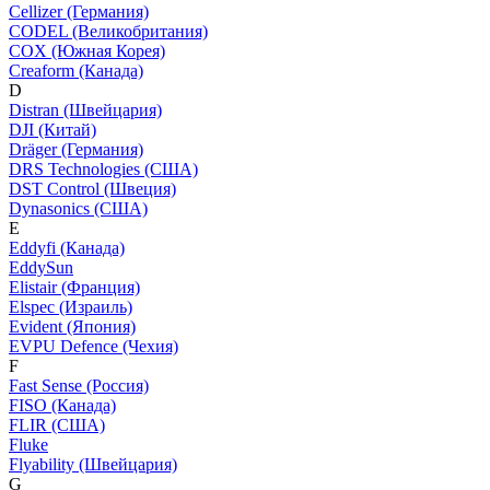
Cellizer (Германия)
CODEL (Великобритания)
COX (Южная Корея)
Creaform (Канада)
D
Distran (Швейцария)
DJI (Китай)
Dräger (Германия)
DRS Technologies (США)
DST Control (Швеция)
Dynasonics (США)
E
Eddyfi (Канада)
EddySun
Elistair (Франция)
Elspec (Израиль)
Evident (Япония)
EVPU Defence (Чехия)
F
Fast Sense (Россия)
FISO (Канада)
FLIR (США)
Fluke
Flyability (Швейцария)
G