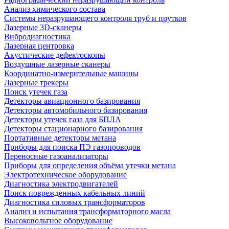
Анализ химического состава
Системы неразрушающего контроля труб и прутков
Лазерные 3D-сканеры
Вибродиагностика
Лазерная центровка
Акустические дефектоскопы
Воздушные лазерные сканеры
Координатно-измерительные машины
Лазерные трекеры
Поиск утечек газа
Детекторы авиационного базирования
Детекторы автомобильного базирования
Детекторы утечек газа для БПЛА
Детекторы стационарного базирования
Портативные детекторы метана
Приборы для поиска ПЭ газопроводов
Переносные газоанализаторы
Приборы для определения объёма утечки метана
Электротехническое оборудование
Диагностика электродвигателей
Поиск поврежденных кабельных линий
Диагностика силовых трансформаторов
Анализ и испытания трансформаторного масла
Высоковольтное оборудование