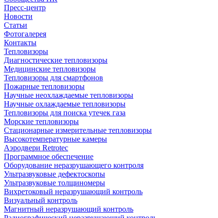
Пресс-центр
Новости
Статьи
Фотогалерея
Контакты
Тепловизоры
Диагностические тепловизоры
Медицинские тепловизоры
Тепловизоры для смартфонов
Пожарные тепловизоры
Научные неохлаждаемые тепловизоры
Научные охлаждаемые тепловизоры
Тепловизоры для поиска утечек газа
Морские тепловизоры
Стационарные измерительные тепловизоры
Высокотемпературные камеры
Аэродвери Retrotec
Программное обеспечение
Оборудование неразрушающего контроля
Ультразвуковые дефектоскопы
Ультразвуковые толщиномеры
Вихретоковый неразрушающий контроль
Визуальный контроль
Магнитный неразрушающий контроль
Радиографический неразрушающий контроль