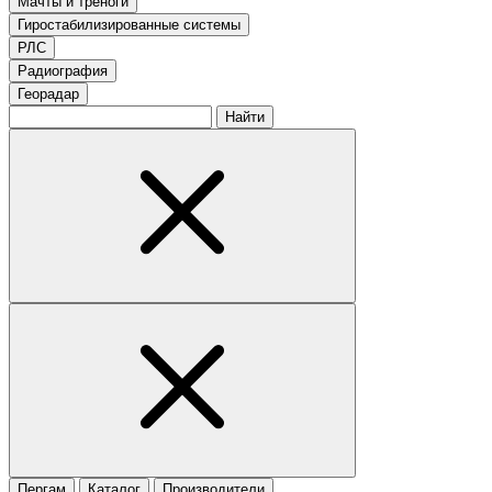
Мачты и треноги
Гиростабилизированные системы
РЛС
Радиография
Георадар
Найти
Пергам
Каталог
Производители