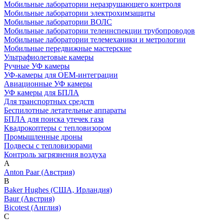
Мобильные лаборатории неразрушающего контроля
Мобильные лаборатории электрохимзащиты
Мобильные лаборатории ВОЛС
Мобильные лаборатории телеинспекции трубопроводов
Мобильные лаборатории телемеханики и метрологии
Мобильные передвижные мастерские
Ультрафиолетовые камеры
Ручные УФ камеры
УФ-камеры для OEM-интеграции
Авиационные УФ камеры
УФ камеры для БПЛА
Для транспортных средств
Беспилотные летательные аппараты
БПЛА для поиска утечек газа
Квадрокоптеры с тепловизором
Промышленные дроны
Подвесы с тепловизорами
Контроль загрязнения воздуха
A
Anton Paar (Австрия)
B
Baker Hughes (США, Ирландия)
Baur (Австрия)
Bicotest (Англия)
C