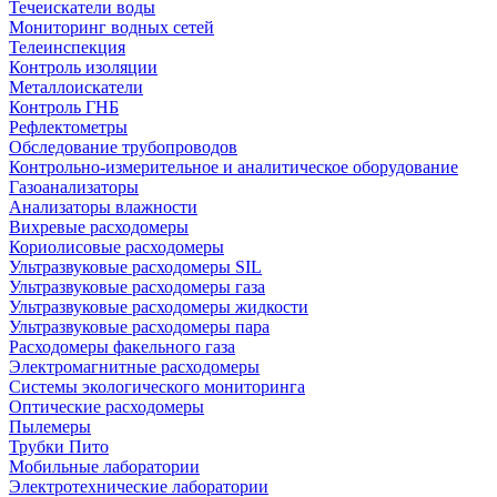
Течеискатели воды
Мониторинг водных сетей
Телеинспекция
Контроль изоляции
Металлоискатели
Контроль ГНБ
Рефлектометры
Обследование трубопроводов
Контрольно-измерительное и аналитическое оборудование
Газоанализаторы
Анализаторы влажности
Вихревые расходомеры
Кориолисовые расходомеры
Ультразвуковые расходомеры SIL
Ультразвуковые расходомеры газа
Ультразвуковые расходомеры жидкости
Ультразвуковые расходомеры пара
Расходомеры факельного газа
Электромагнитные расходомеры
Системы экологического мониторинга
Оптические расходомеры
Пылемеры
Трубки Пито
Мобильные лаборатории
Электротехнические лаборатории