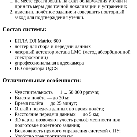
на месте среагировать на факт обнаружения утечки и
принять меры для точной локализации и устранения;
изменить полётное задание и совершить повторный
заход для подтверждения утечки.
Состав системы:
БПЛА DJI Matrice 600
логгер для сбора и передачи данных
лазерный детектор метана LMC (метод абсорбционной
спектроскопии)
gпрофессиональная видеокамера
ПО оператора UgCS
Отличительные особенности:
Чувствительность — 1 ... 50.000 ppm×m;
Высота полёта — до 30 м;
Время полёта — до 25 минут;
Онлайн передача данных во время полёта;
Расстояние передачи данных — до 5 км;
3D карты позволяют учесть рельеф местности при
подготовке полётного задания;
Возможность прямого управления системой с ПУ;
Удобство транспортировки;