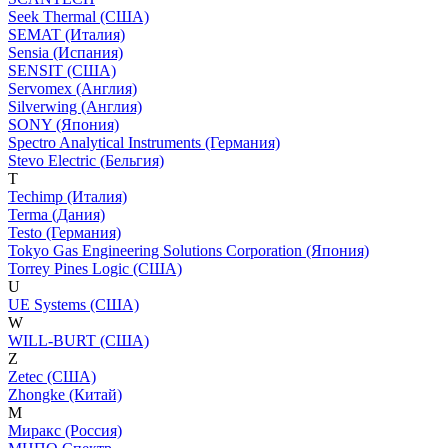
Seek Thermal (США)
SEMAT (Италия)
Sensia (Испания)
SENSIT (США)
Servomex (Англия)
Silverwing (Англия)
SONY (Япония)
Spectro Analytical Instruments (Германия)
Stevo Electric (Бельгия)
T
Techimp (Италия)
Terma (Дания)
Testo (Германия)
Tokyo Gas Engineering Solutions Corporation (Япония)
Torrey Pines Logic (США)
U
UE Systems (США)
W
WILL-BURT (США)
Z
Zetec (США)
Zhongke (Китай)
М
Миракс (Россия)