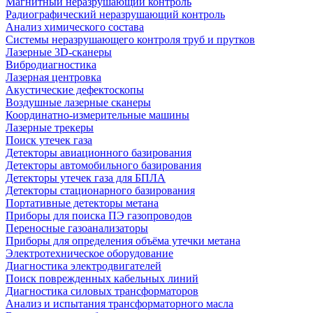
Магнитный неразрушающий контроль
Радиографический неразрушающий контроль
Анализ химического состава
Системы неразрушающего контроля труб и прутков
Лазерные 3D-сканеры
Вибродиагностика
Лазерная центровка
Акустические дефектоскопы
Воздушные лазерные сканеры
Координатно-измерительные машины
Лазерные трекеры
Поиск утечек газа
Детекторы авиационного базирования
Детекторы автомобильного базирования
Детекторы утечек газа для БПЛА
Детекторы стационарного базирования
Портативные детекторы метана
Приборы для поиска ПЭ газопроводов
Переносные газоанализаторы
Приборы для определения объёма утечки метана
Электротехническое оборудование
Диагностика электродвигателей
Поиск поврежденных кабельных линий
Диагностика силовых трансформаторов
Анализ и испытания трансформаторного масла