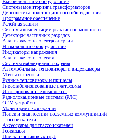
Высоковольтное оборудование
Системы мониторинга трансформаторов
Диагностика подстанционного оборудования
Программное обеспечение
Релейная защита
Системы компенсации реактивной мощности
Детекторы частичных разрядов
Анализ качества электроэнергии
Низковольтное оборудование
Индикаторы напряжения
Анализ качества элегаза
Системы наблюдения и охраны
Автомобильные тепловизоры и видеокамеры
Мачты и треноги
Ручные тепловизоры и прицелы
Гиростабилизированные платформы
Интегрированные комплексы
Радиолокационные системы (РЛС)
OEM устройства
Мониторинг возгораний
Поиск и диагностика подземных коммуникаций
Трассоискатели
Аксессуары для трассоискателей
Георадары
Поиск пластиковых труб