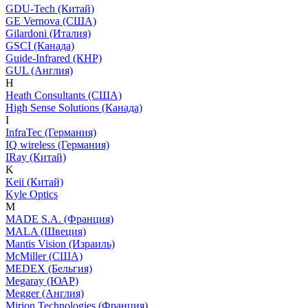
GDU-Tech (Китай)
GE Vernova (США)
Gilardoni (Италия)
GSCI (Канада)
Guide-Infrared (КНР)
GUL (Англия)
H
Heath Consultants (США)
High Sense Solutions (Канада)
I
InfraTec (Германия)
IQ wireless (Германия)
IRay (Китай)
K
Keii (Китай)
Kyle Optics
M
MADE S.A. (Франция)
MALA (Швеция)
Mantis Vision (Израиль)
McMiller (США)
MEDEX (Бельгия)
Megaray (ЮАР)
Megger (Англия)
Mirion Technologies (Франция)