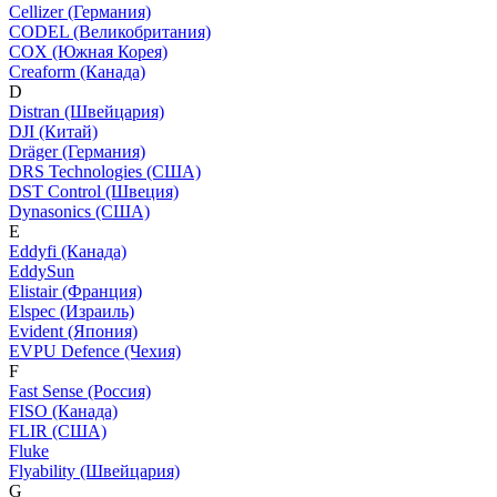
Cellizer (Германия)
CODEL (Великобритания)
COX (Южная Корея)
Creaform (Канада)
D
Distran (Швейцария)
DJI (Китай)
Dräger (Германия)
DRS Technologies (США)
DST Control (Швеция)
Dynasonics (США)
E
Eddyfi (Канада)
EddySun
Elistair (Франция)
Elspec (Израиль)
Evident (Япония)
EVPU Defence (Чехия)
F
Fast Sense (Россия)
FISO (Канада)
FLIR (США)
Fluke
Flyability (Швейцария)
G