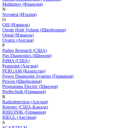
Multinnov (Франция)
N
Novatest (Италия)
O
Ofil (Израиль)
Onsite High Voltage (Швейцария)
Opgal (Израиль)
Ovarro (Англия)
P
Parker Research (США)
Pax Diagnostics (Швеция)
PdMA (США)
Pearpoint (Англия)
PERGAM (Казахстан)
Power Diagnostix Systems (Германия)
Proceq (Швейцария)
Programma Electric (Швеция)
Pruftechnik (Германия)
R
Radiodetection (Англия)
Retrotec (США-Канада)
RHEONIK (Германия)
RIEGL (Австрия)
S
SCANTECH