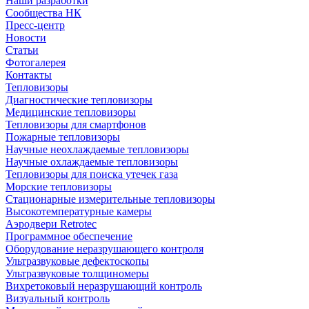
Наши разработки
Сообщества НК
Пресс-центр
Новости
Статьи
Фотогалерея
Контакты
Тепловизоры
Диагностические тепловизоры
Медицинские тепловизоры
Тепловизоры для смартфонов
Пожарные тепловизоры
Научные неохлаждаемые тепловизоры
Научные охлаждаемые тепловизоры
Тепловизоры для поиска утечек газа
Морские тепловизоры
Стационарные измерительные тепловизоры
Высокотемпературные камеры
Аэродвери Retrotec
Программное обеспечение
Оборудование неразрушающего контроля
Ультразвуковые дефектоскопы
Ультразвуковые толщиномеры
Вихретоковый неразрушающий контроль
Визуальный контроль