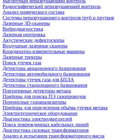
Магнитный неразрушающий контроль
Радиографический неразрушающий контроль
Анализ химического состава
Системы неразрушающего контроля труб и прутков
Лазерные 3D-сканеры
Вибродиагностика
Лазерная центровка
Акустические дефектоскопы
Воздушные лазерные сканеры
Координатно-измерительные машины
Лазерные трекеры
Поиск утечек газа
Детекторы авиационного базирования
Детекторы автомобильного базирования
Детекторы утечек газа для БПЛА
Детекторы стационарного базирования
Портативные детекторы метана
Приборы для поиска ПЭ газопроводов
Переносные газоанализаторы
Приборы для определения объёма утечки метана
Электротехническое оборудование
Диагностика электродвигателей
Поиск поврежденных кабельных линий
Диагностика силовых трансформаторов
Анализ и испытания трансформаторного масла