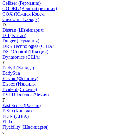
Cellizer (Германия)
CODEL (Великобритания)
COX (Южная Корея)
Creaform (Канада)
D
Distran (Швейцария)
DJI (Китай)
Dräger (Германия)
DRS Technologies (США)
DST Control (Швеция)
Dynasonics (США)
E
Eddyfi (Канада)
EddySun
Elistair (Франция)
Elspec (Израиль)
Evident (Япония)
EVPU Defence (Чехия)
F
Fast Sense (Россия)
FISO (Канада)
FLIR (США)
Fluke
Flyability (Швейцария)
G