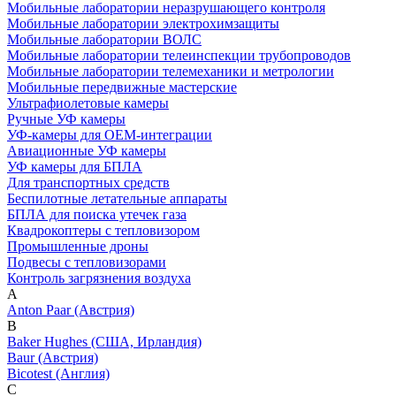
Мобильные лаборатории неразрушающего контроля
Мобильные лаборатории электрохимзащиты
Мобильные лаборатории ВОЛС
Мобильные лаборатории телеинспекции трубопроводов
Мобильные лаборатории телемеханики и метрологии
Мобильные передвижные мастерские
Ультрафиолетовые камеры
Ручные УФ камеры
УФ-камеры для OEM-интеграции
Авиационные УФ камеры
УФ камеры для БПЛА
Для транспортных средств
Беспилотные летательные аппараты
БПЛА для поиска утечек газа
Квадрокоптеры с тепловизором
Промышленные дроны
Подвесы с тепловизорами
Контроль загрязнения воздуха
A
Anton Paar (Австрия)
B
Baker Hughes (США, Ирландия)
Baur (Австрия)
Bicotest (Англия)
C