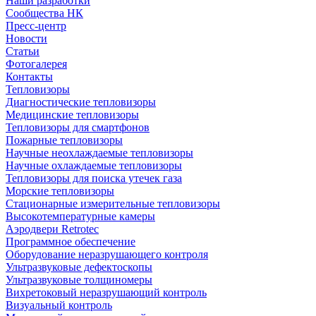
Наши разработки
Сообщества НК
Пресс-центр
Новости
Статьи
Фотогалерея
Контакты
Тепловизоры
Диагностические тепловизоры
Медицинские тепловизоры
Тепловизоры для смартфонов
Пожарные тепловизоры
Научные неохлаждаемые тепловизоры
Научные охлаждаемые тепловизоры
Тепловизоры для поиска утечек газа
Морские тепловизоры
Стационарные измерительные тепловизоры
Высокотемпературные камеры
Аэродвери Retrotec
Программное обеспечение
Оборудование неразрушающего контроля
Ультразвуковые дефектоскопы
Ультразвуковые толщиномеры
Вихретоковый неразрушающий контроль
Визуальный контроль