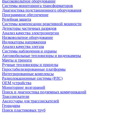
Высоковольтное оборудование
Системы мониторинга трансформаторов
Диагностика подстанционного оборудования
Программное обеспечение
Релейная защита
Системы компенсации реактивной мощности
Детекторы частичных разрядов
Анализ качества электроэнергии
Низковольтное оборудование
Индикаторы напряжения
Анализ качества элегаза
Системы наблюдения и охраны
Автомобильные тепловизоры и видеокамеры
Мачты и треноги
Ручные тепловизоры и прицелы
Гиростабилизированные платформы
Интегрированные комплексы
Радиолокационные системы (РЛС)
OEM устройства
Мониторинг возгораний
Поиск и диагностика подземных коммуникаций
Трассоискатели
Аксессуары для трассоискателей
Георадары
Поиск пластиковых труб