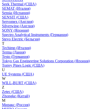
Seek Thermal (США)
SEMAT (Италия)
Sensia (Испания)
SENSIT (США)
Servomex (Англия)
Silverwing (Англия)
SONY (Япония)
Spectro Analytical Instruments (Германия)
Stevo Electric (Бельгия)
T
Techimp (Италия)
Terma (Дания)
Testo (Германия)
Tokyo Gas Engineering Solutions Corporation (Япония)
Torrey Pines Logic (США)
U
UE Systems (США)
W
WILL-BURT (США)
Z
Zetec (США)
Zhongke (Китай)
М
Миракс (Россия)