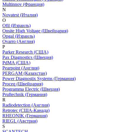
Multinnov (Франция)
N
Novatest (Италия)
O
Ofil (Израиль)
Onsite High Voltage (Швейцария)
Opgal (Израиль)
Ovarro (Англия)
P
Parker Research (США)
Pax Diagnostics (Швеция)
PdMA (США)
Pearpoint (Англия)
PERGAM (Казахстан)
Power Diagnostix Systems (Германия)
Proceq (Швейцария)
Programma Electric (Швеция)
Pruftechnik (Германия)
R
Radiodetection (Англия)
Retrotec (США-Канада)
RHEONIK (Германия)
RIEGL (Австрия)
S
SCANTECH