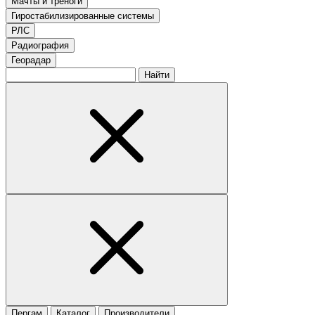
Мачты и треноги
Гиростабилизированные системы
РЛС
Радиография
Георадар
Найти
Пергам
Каталог
Производители