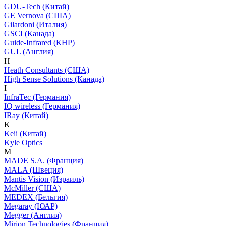
GDU-Tech (Китай)
GE Vernova (США)
Gilardoni (Италия)
GSCI (Канада)
Guide-Infrared (КНР)
GUL (Англия)
H
Heath Consultants (США)
High Sense Solutions (Канада)
I
InfraTec (Германия)
IQ wireless (Германия)
IRay (Китай)
K
Keii (Китай)
Kyle Optics
M
MADE S.A. (Франция)
MALA (Швеция)
Mantis Vision (Израиль)
McMiller (США)
MEDEX (Бельгия)
Megaray (ЮАР)
Megger (Англия)
Mirion Technologies (Франция)