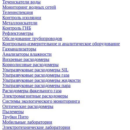
Течеискатели воды
Мониторинг водных сетей
Телеинспекция
Контроль изоляции
Металлоискатели
Контроль ГНБ
Рефлектометры
Обследование трубопроводов
Контрольно-измерительное и аналитическое оборудование
Газоанализаторы
Анализаторы влажности
Вихревые расходомеры
Кориолисовые расходомеры
Ультразвуковые расходомеры SIL
Ультразвуковые расходомеры газа
Ультразвуковые расходомеры жидкости
Ультразвуковые расходомеры пара
Расходомеры факельного газа
Электромагнитные расходомеры
Системы экологического мониторинга
Оптические расходомеры
Пылемеры
Трубки Пито
Мобильные лаборатории
Электротехнические лаборатории