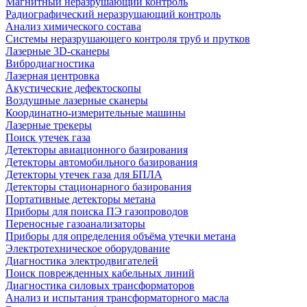
Магнитный неразрушающий контроль
Радиографический неразрушающий контроль
Анализ химического состава
Системы неразрушающего контроля труб и прутков
Лазерные 3D-сканеры
Вибродиагностика
Лазерная центровка
Акустические дефектоскопы
Воздушные лазерные сканеры
Координатно-измерительные машины
Лазерные трекеры
Поиск утечек газа
Детекторы авиационного базирования
Детекторы автомобильного базирования
Детекторы утечек газа для БПЛА
Детекторы стационарного базирования
Портативные детекторы метана
Приборы для поиска ПЭ газопроводов
Переносные газоанализаторы
Приборы для определения объёма утечки метана
Электротехническое оборудование
Диагностика электродвигателей
Поиск поврежденных кабельных линий
Диагностика силовых трансформаторов
Анализ и испытания трансформаторного масла