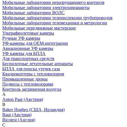
Мобильные лаборатории неразрушающего контроля
Мобильные лаборатории электрохимзащиты
Мобильные лаборатории ВОЛС
Мобильные лаборатории телеинспекции трубопроводов
Мобильные лаборатории телемеханики и метрологии
Мобильные передвижные мастерские
Ультрафиолетовые камеры
Ручные УФ камеры
УФ-камеры для OEM-интеграции
Авиационные УФ камеры
УФ камеры для БПЛА
Для транспортных средств
Беспилотные летательные аппараты
БПЛА для поиска утечек газа
Квадрокоптеры с тепловизором
Промышленные дроны
Подвесы с тепловизорами
Контроль загрязнения воздуха
A
Anton Paar (Австрия)
B
Baker Hughes (США, Ирландия)
Baur (Австрия)
Bicotest (Англия)
C