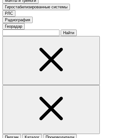
Мачты и треноги
Гиростабилизированные системы
РЛС
Радиография
Георадар
Найти
Пергам
Каталог
Производители