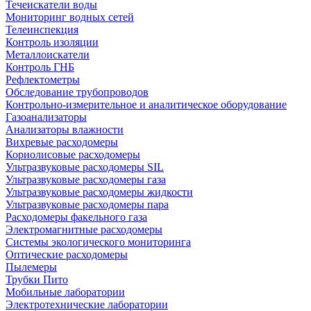
Течеискатели воды
Мониторинг водных сетей
Телеинспекция
Контроль изоляции
Металлоискатели
Контроль ГНБ
Рефлектометры
Обследование трубопроводов
Контрольно-измерительное и аналитическое оборудование
Газоанализаторы
Анализаторы влажности
Вихревые расходомеры
Кориолисовые расходомеры
Ультразвуковые расходомеры SIL
Ультразвуковые расходомеры газа
Ультразвуковые расходомеры жидкости
Ультразвуковые расходомеры пара
Расходомеры факельного газа
Электромагнитные расходомеры
Системы экологического мониторинга
Оптические расходомеры
Пылемеры
Трубки Пито
Мобильные лаборатории
Электротехнические лаборатории