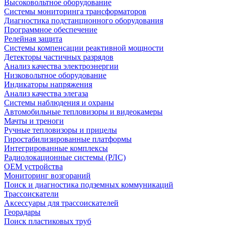
Высоковольтное оборудование
Системы мониторинга трансформаторов
Диагностика подстанционного оборудования
Программное обеспечение
Релейная защита
Системы компенсации реактивной мощности
Детекторы частичных разрядов
Анализ качества электроэнергии
Низковольтное оборудование
Индикаторы напряжения
Анализ качества элегаза
Системы наблюдения и охраны
Автомобильные тепловизоры и видеокамеры
Мачты и треноги
Ручные тепловизоры и прицелы
Гиростабилизированные платформы
Интегрированные комплексы
Радиолокационные системы (РЛС)
OEM устройства
Мониторинг возгораний
Поиск и диагностика подземных коммуникаций
Трассоискатели
Аксессуары для трассоискателей
Георадары
Поиск пластиковых труб