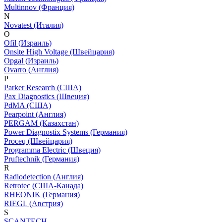
Multinnov (Франция)
N
Novatest (Италия)
O
Ofil (Израиль)
Onsite High Voltage (Швейцария)
Opgal (Израиль)
Ovarro (Англия)
P
Parker Research (США)
Pax Diagnostics (Швеция)
PdMA (США)
Pearpoint (Англия)
PERGAM (Казахстан)
Power Diagnostix Systems (Германия)
Proceq (Швейцария)
Programma Electric (Швеция)
Pruftechnik (Германия)
R
Radiodetection (Англия)
Retrotec (США-Канада)
RHEONIK (Германия)
RIEGL (Австрия)
S
SCANTECH