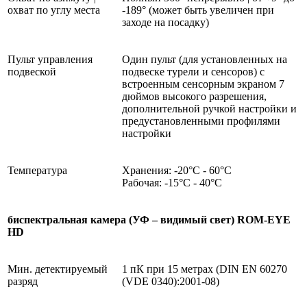
охват по углу места
-189° (может быть увеличен при
заходе на посадку)
Пульт управления
Один пульт (для установленных на
подвеской
подвеске турели и сенсоров) с
встроенным сенсорным экраном 7
дюймов высокого разрешения,
дополнительной ручкой настройки и
предустановленными профилями
настройки
Температура
Хранения: -20°C - 60°C
Рабочая: -15°C - 40°C
биспектральная камера (УФ – видимый свет) ROM-EYE
HD
Мин. детектируемый
1 пК при 15 метрах (DIN EN 60270
разряд
(VDE 0340):2001-08)