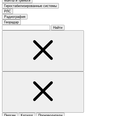
Мачты и треноги
Гиростабилизированные системы
РЛС
Радиография
Георадар
Найти
Пергам
Каталог
Производители