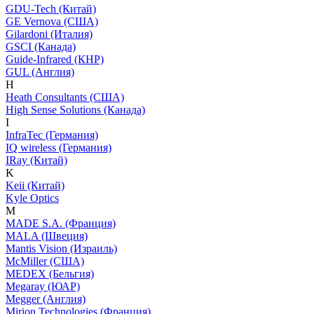
GDU-Tech (Китай)
GE Vernova (США)
Gilardoni (Италия)
GSCI (Канада)
Guide-Infrared (КНР)
GUL (Англия)
H
Heath Consultants (США)
High Sense Solutions (Канада)
I
InfraTec (Германия)
IQ wireless (Германия)
IRay (Китай)
K
Keii (Китай)
Kyle Optics
M
MADE S.A. (Франция)
MALA (Швеция)
Mantis Vision (Израиль)
McMiller (США)
MEDEX (Бельгия)
Megaray (ЮАР)
Megger (Англия)
Mirion Technologies (Франция)