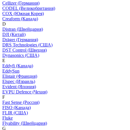
Cellizer (Германия)
CODEL (Великобритания)
COX (Южная Корея)
Creaform (Канада)
D
Distran (Швейцария)
DJI (Китай)
Dräger (Германия)
DRS Technologies (США)
DST Control (Швеция)
Dynasonics (США)
E
Eddyfi (Канада)
EddySun
Elistair (Франция)
Elspec (Израиль)
Evident (Япония)
EVPU Defence (Чехия)
F
Fast Sense (Россия)
FISO (Канада)
FLIR (США)
Fluke
Flyability (Швейцария)
G