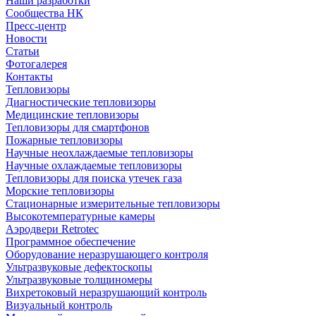
Наши разработки
Сообщества НК
Пресс-центр
Новости
Статьи
Фотогалерея
Контакты
Тепловизоры
Диагностические тепловизоры
Медицинские тепловизоры
Тепловизоры для смартфонов
Пожарные тепловизоры
Научные неохлаждаемые тепловизоры
Научные охлаждаемые тепловизоры
Тепловизоры для поиска утечек газа
Морские тепловизоры
Стационарные измерительные тепловизоры
Высокотемпературные камеры
Аэродвери Retrotec
Программное обеспечение
Оборудование неразрушающего контроля
Ультразвуковые дефектоскопы
Ультразвуковые толщиномеры
Вихретоковый неразрушающий контроль
Визуальный контроль