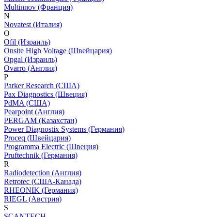
Multinnov (Франция)
N
Novatest (Италия)
O
Ofil (Израиль)
Onsite High Voltage (Швейцария)
Opgal (Израиль)
Ovarro (Англия)
P
Parker Research (США)
Pax Diagnostics (Швеция)
PdMA (США)
Pearpoint (Англия)
PERGAM (Казахстан)
Power Diagnostix Systems (Германия)
Proceq (Швейцария)
Programma Electric (Швеция)
Pruftechnik (Германия)
R
Radiodetection (Англия)
Retrotec (США-Канада)
RHEONIK (Германия)
RIEGL (Австрия)
S
SCANTECH