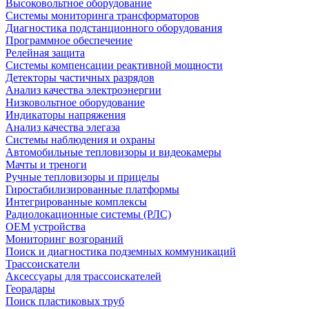
Высоковольтное оборудование
Системы мониторинга трансформаторов
Диагностика подстанционного оборудования
Программное обеспечение
Релейная защита
Системы компенсации реактивной мощности
Детекторы частичных разрядов
Анализ качества электроэнергии
Низковольтное оборудование
Индикаторы напряжения
Анализ качества элегаза
Системы наблюдения и охраны
Автомобильные тепловизоры и видеокамеры
Мачты и треноги
Ручные тепловизоры и прицелы
Гиростабилизированные платформы
Интегрированные комплексы
Радиолокационные системы (РЛС)
OEM устройства
Мониторинг возгораний
Поиск и диагностика подземных коммуникаций
Трассоискатели
Аксессуары для трассоискателей
Георадары
Поиск пластиковых труб