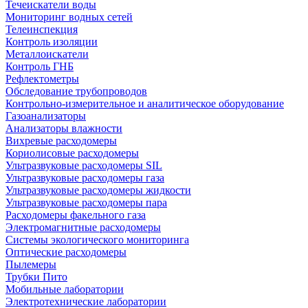
Течеискатели воды
Мониторинг водных сетей
Телеинспекция
Контроль изоляции
Металлоискатели
Контроль ГНБ
Рефлектометры
Обследование трубопроводов
Контрольно-измерительное и аналитическое оборудование
Газоанализаторы
Анализаторы влажности
Вихревые расходомеры
Кориолисовые расходомеры
Ультразвуковые расходомеры SIL
Ультразвуковые расходомеры газа
Ультразвуковые расходомеры жидкости
Ультразвуковые расходомеры пара
Расходомеры факельного газа
Электромагнитные расходомеры
Системы экологического мониторинга
Оптические расходомеры
Пылемеры
Трубки Пито
Мобильные лаборатории
Электротехнические лаборатории