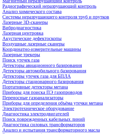
Магнитный неразрушающий контроль
Радиографический неразрушающий контроль
Анализ химического состава
Системы неразрушающего контроля труб и прутков
Лазерные 3D-сканеры
Вибродиагностика
Лазерная центровка
Акустические дефектоскопы
Воздушные лазерные сканеры
Координатно-измерительные машины
Лазерные трекеры
Поиск утечек газа
Детекторы авиационного базирования
Детекторы автомобильного базирования
Детекторы утечек газа для БПЛА
Детекторы стационарного базирования
Портативные детекторы метана
Приборы для поиска ПЭ газопроводов
Переносные газоанализаторы
Приборы для определения объёма утечки метана
Электротехническое оборудование
Диагностика электродвигателей
Поиск поврежденных кабельных линий
Диагностика силовых трансформаторов
Анализ и испытания трансформаторного масла