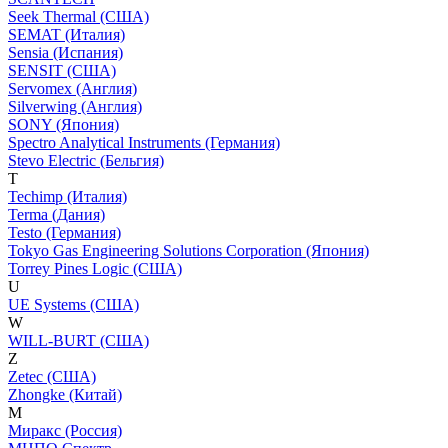
Seek Thermal (США)
SEMAT (Италия)
Sensia (Испания)
SENSIT (США)
Servomex (Англия)
Silverwing (Англия)
SONY (Япония)
Spectro Analytical Instruments (Германия)
Stevo Electric (Бельгия)
T
Techimp (Италия)
Terma (Дания)
Testo (Германия)
Tokyo Gas Engineering Solutions Corporation (Япония)
Torrey Pines Logic (США)
U
UE Systems (США)
W
WILL-BURT (США)
Z
Zetec (США)
Zhongke (Китай)
М
Миракс (Россия)