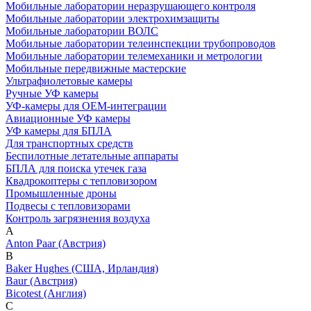
Мобильные лаборатории неразрушающего контроля
Мобильные лаборатории электрохимзащиты
Мобильные лаборатории ВОЛС
Мобильные лаборатории телеинспекции трубопроводов
Мобильные лаборатории телемеханики и метрологии
Мобильные передвижные мастерские
Ультрафиолетовые камеры
Ручные УФ камеры
УФ-камеры для OEM-интеграции
Авиационные УФ камеры
УФ камеры для БПЛА
Для транспортных средств
Беспилотные летательные аппараты
БПЛА для поиска утечек газа
Квадрокоптеры с тепловизором
Промышленные дроны
Подвесы с тепловизорами
Контроль загрязнения воздуха
A
Anton Paar (Австрия)
B
Baker Hughes (США, Ирландия)
Baur (Австрия)
Bicotest (Англия)
C