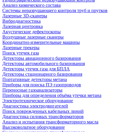
Анализ химического состава
Системы неразрушающего контроля труб и прутков
Лазерные 3D-сканеры
Вибродиагностика
Лазерная центровка
Акустические дефектоскопы
Воздушные лазерные сканеры
Координатно-измерительные машины
Лазерные трекеры
Поиск утечек газа
Детекторы авиационного базирования
Детекторы автомобильного базирования
Детекторы утечек газа для БПЛА
Детекторы стационарного базирования
Портативные детекторы метана
Приборы для поиска ПЭ газопроводов
Переносные газоанализаторы
Приборы для определения объёма утечки метана
Электротехническое оборудование
Диагностика электродвигателей
Поиск поврежденных кабельных линий
Диагностика силовых трансформаторов
Анализ и испытания трансформаторного масла
Высоковольтное оборудование