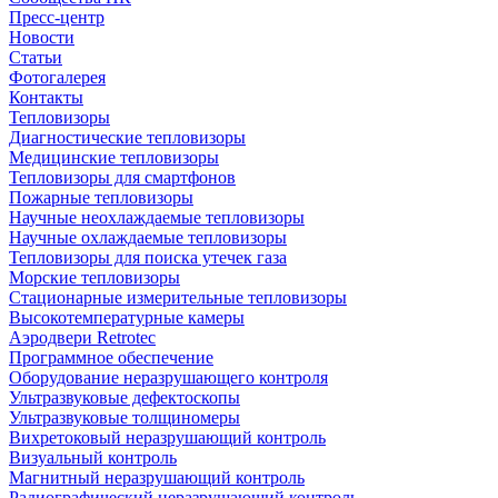
Пресс-центр
Новости
Статьи
Фотогалерея
Контакты
Тепловизоры
Диагностические тепловизоры
Медицинские тепловизоры
Тепловизоры для смартфонов
Пожарные тепловизоры
Научные неохлаждаемые тепловизоры
Научные охлаждаемые тепловизоры
Тепловизоры для поиска утечек газа
Морские тепловизоры
Стационарные измерительные тепловизоры
Высокотемпературные камеры
Аэродвери Retrotec
Программное обеспечение
Оборудование неразрушающего контроля
Ультразвуковые дефектоскопы
Ультразвуковые толщиномеры
Вихретоковый неразрушающий контроль
Визуальный контроль
Магнитный неразрушающий контроль
Радиографический неразрушающий контроль