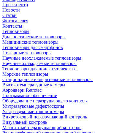
Пресс-центр
Новости
Статьи
Фотогалерея
Контакты
Тепловизоры
Диагностические тепловизоры
Медицинские тепловизоры
Тепловизоры для смартфонов
Пожарные тепловизоры
Научные неохлаждаемые тепловизоры
Научные охлаждаемые тепловизоры
Тепловизоры для поиска утечек газа
Морские тепловизоры
Стационарные измерительные тепловизоры
Высокотемпературные камеры
Аэродвери Retrotec
Программное обеспечение
Оборудование неразрушающего контроля
Ультразвуковые дефектоскопы
Ультразвуковые толщиномеры
Вихретоковый неразрушающий контроль
Визуальный контроль
Магнитный неразрушающий контроль
Радиографический неразрушающий контроль