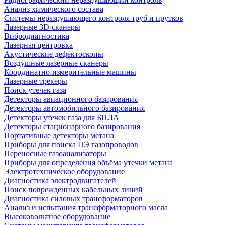
Анализ химического состава
Системы неразрушающего контроля труб и прутков
Лазерные 3D-сканеры
Вибродиагностика
Лазерная центровка
Акустические дефектоскопы
Воздушные лазерные сканеры
Координатно-измерительные машины
Лазерные трекеры
Поиск утечек газа
Детекторы авиационного базирования
Детекторы автомобильного базирования
Детекторы утечек газа для БПЛА
Детекторы стационарного базирования
Портативные детекторы метана
Приборы для поиска ПЭ газопроводов
Переносные газоанализаторы
Приборы для определения объёма утечки метана
Электротехническое оборудование
Диагностика электродвигателей
Поиск поврежденных кабельных линий
Диагностика силовых трансформаторов
Анализ и испытания трансформаторного масла
Высоковольтное оборудование