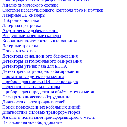
Анализ химического состава
Системы неразрушающего контроля труб и прутков
Лазерные 3D-сканеры
Вибродиагностика
Лазерная центровка
Акустические дефектоскопы
Воздушные лазерные сканеры
Координатно-измерительные машины
Лазерные трекеры
Поиск утечек газа
Детекторы авиационного базирования
Детекторы автомобильного базирования
Детекторы утечек газа для БПЛА
Детекторы стационарного базирования
Портативные детекторы метана
Приборы для поиска ПЭ газопроводов
Переносные газоанализаторы
Приборы для определения объёма утечки метана
Электротехническое оборудование
Диагностика электродвигателей
Поиск поврежденных кабельных линий
Диагностика силовых трансформаторов
Анализ и испытания трансформаторного масла
Высоковольтное оборудование