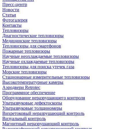
Пресс-центр
Новости
Статьи
Фотогалерея
Контакты
Тепловизоры
Диагностические тепловизоры
Медицинские тепловизоры
Тепловизоры для смартфонов
Пожарные тепловизоры
Научные неохлаждаемые тепловизоры
Научные охлаждаемые тепловизоры
Тепловизоры для поиска утечек газа
Морские тепловизоры
Стационарные измерительные тепловизоры
Высокотемпературные камеры
Аэродвери Retrotec
Программное обеспечение
Оборудование неразрушающего контроля
Ультразвуковые дефектоскопы
Ультразвуковые толщиномеры
Вихретоковый неразрушающий контроль
Визуальный контроль
Магнитный неразрушающий контроль
Радиографический неразрушающий контроль