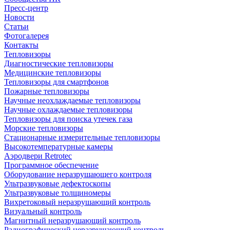
Пресс-центр
Новости
Статьи
Фотогалерея
Контакты
Тепловизоры
Диагностические тепловизоры
Медицинские тепловизоры
Тепловизоры для смартфонов
Пожарные тепловизоры
Научные неохлаждаемые тепловизоры
Научные охлаждаемые тепловизоры
Тепловизоры для поиска утечек газа
Морские тепловизоры
Стационарные измерительные тепловизоры
Высокотемпературные камеры
Аэродвери Retrotec
Программное обеспечение
Оборудование неразрушающего контроля
Ультразвуковые дефектоскопы
Ультразвуковые толщиномеры
Вихретоковый неразрушающий контроль
Визуальный контроль
Магнитный неразрушающий контроль
Радиографический неразрушающий контроль