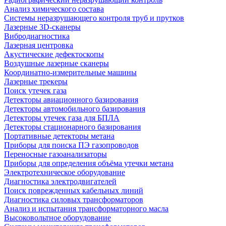
Анализ химического состава
Системы неразрушающего контроля труб и прутков
Лазерные 3D-сканеры
Вибродиагностика
Лазерная центровка
Акустические дефектоскопы
Воздушные лазерные сканеры
Координатно-измерительные машины
Лазерные трекеры
Поиск утечек газа
Детекторы авиационного базирования
Детекторы автомобильного базирования
Детекторы утечек газа для БПЛА
Детекторы стационарного базирования
Портативные детекторы метана
Приборы для поиска ПЭ газопроводов
Переносные газоанализаторы
Приборы для определения объёма утечки метана
Электротехническое оборудование
Диагностика электродвигателей
Поиск поврежденных кабельных линий
Диагностика силовых трансформаторов
Анализ и испытания трансформаторного масла
Высоковольтное оборудование