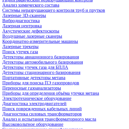
Анализ химического состава
Системы неразрушающего контроля труб и прутков
Лазерные 3D-сканеры
Вибродиагностика
Лазерная центровка
Акустические дефектоскопы
Воздушные лазерные сканеры
Координатно-измерительные машины
Лазерные трекеры
Поиск утечек газа
Детекторы авиационного базирования
Детекторы автомобильного базирования
Детекторы утечек газа для БПЛА
Детекторы стационарного базирования
Портативные детекторы метана
Приборы для поиска ПЭ газопроводов
Переносные газоанализаторы
Приборы для определения объёма утечки метана
Электротехническое оборудование
Диагностика электродвигателей
Поиск поврежденных кабельных линий
Диагностика силовых трансформаторов
Анализ и испытания трансформаторного масла
Высоковольтное оборудование