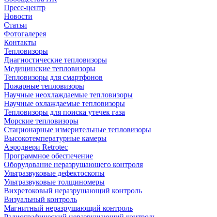
Пресс-центр
Новости
Статьи
Фотогалерея
Контакты
Тепловизоры
Диагностические тепловизоры
Медицинские тепловизоры
Тепловизоры для смартфонов
Пожарные тепловизоры
Научные неохлаждаемые тепловизоры
Научные охлаждаемые тепловизоры
Тепловизоры для поиска утечек газа
Морские тепловизоры
Стационарные измерительные тепловизоры
Высокотемпературные камеры
Аэродвери Retrotec
Программное обеспечение
Оборудование неразрушающего контроля
Ультразвуковые дефектоскопы
Ультразвуковые толщиномеры
Вихретоковый неразрушающий контроль
Визуальный контроль
Магнитный неразрушающий контроль
Радиографический неразрушающий контроль