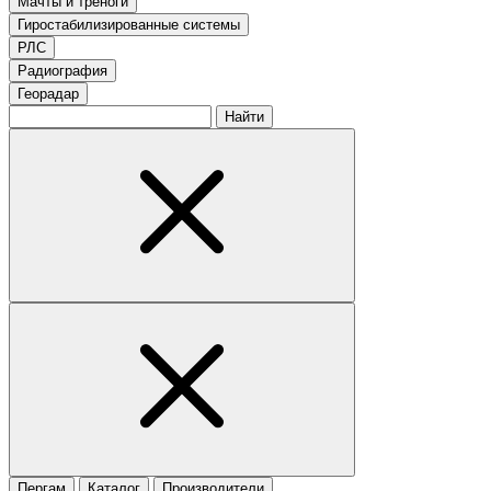
Мачты и треноги
Гиростабилизированные системы
РЛС
Радиография
Георадар
Найти
Пергам
Каталог
Производители