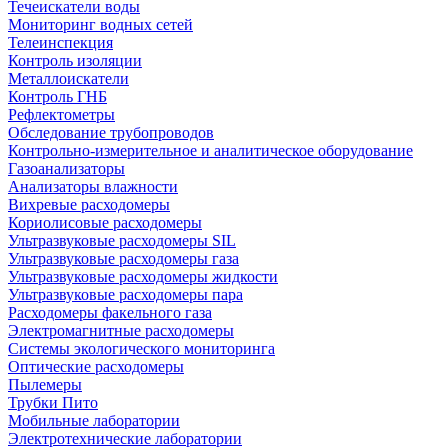
Течеискатели воды
Мониторинг водных сетей
Телеинспекция
Контроль изоляции
Металлоискатели
Контроль ГНБ
Рефлектометры
Обследование трубопроводов
Контрольно-измерительное и аналитическое оборудование
Газоанализаторы
Анализаторы влажности
Вихревые расходомеры
Кориолисовые расходомеры
Ультразвуковые расходомеры SIL
Ультразвуковые расходомеры газа
Ультразвуковые расходомеры жидкости
Ультразвуковые расходомеры пара
Расходомеры факельного газа
Электромагнитные расходомеры
Системы экологического мониторинга
Оптические расходомеры
Пылемеры
Трубки Пито
Мобильные лаборатории
Электротехнические лаборатории