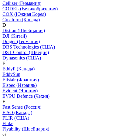
Cellizer (Германия)
CODEL (Великобритания)
COX (Южная Корея)
Creaform (Канада)
D
Distran (Швейцария)
DJI (Китай)
Dräger (Германия)
DRS Technologies (США)
DST Control (Швеция)
Dynasonics (США)
E
Eddyfi (Канада)
EddySun
Elistair (Франция)
Elspec (Израиль)
Evident (Япония)
EVPU Defence (Чехия)
F
Fast Sense (Россия)
FISO (Канада)
FLIR (США)
Fluke
Flyability (Швейцария)
G