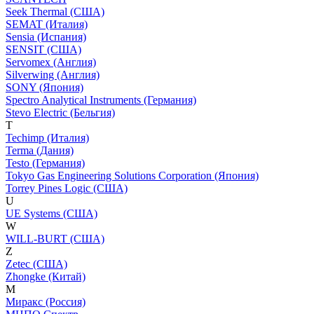
Seek Thermal (США)
SEMAT (Италия)
Sensia (Испания)
SENSIT (США)
Servomex (Англия)
Silverwing (Англия)
SONY (Япония)
Spectro Analytical Instruments (Германия)
Stevo Electric (Бельгия)
T
Techimp (Италия)
Terma (Дания)
Testo (Германия)
Tokyo Gas Engineering Solutions Corporation (Япония)
Torrey Pines Logic (США)
U
UE Systems (США)
W
WILL-BURT (США)
Z
Zetec (США)
Zhongke (Китай)
М
Миракс (Россия)