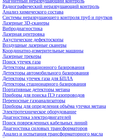
Магнитный неразрушающий контроль
Радиографический неразрушающий контроль
Анализ химического состава
Системы неразрушающего контроля труб и прутков
Лазерные 3D-сканеры
Вибродиагностика
Лазерная центровка
Акустические дефектоскопы
Воздушные лазерные сканеры
Координатно-измерительные машины
Лазерные трекеры
Поиск утечек газа
Детекторы авиационного базирования
Детекторы автомобильного базирования
Детекторы утечек газа для БПЛА
Детекторы стационарного базирования
Портативные детекторы метана
Приборы для поиска ПЭ газопроводов
Переносные газоанализаторы
Приборы для определения объёма утечки метана
Электротехническое оборудование
Диагностика электродвигателей
Поиск поврежденных кабельных линий
Диагностика силовых трансформаторов
Анализ и испытания трансформаторного масла