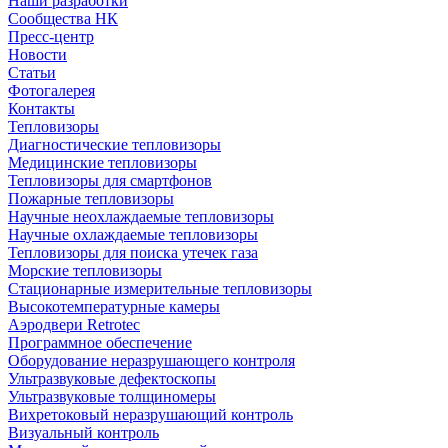
Наши разработки
Сообщества НК
Пресс-центр
Новости
Статьи
Фотогалерея
Контакты
Тепловизоры
Диагностические тепловизоры
Медицинские тепловизоры
Тепловизоры для смартфонов
Пожарные тепловизоры
Научные неохлаждаемые тепловизоры
Научные охлаждаемые тепловизоры
Тепловизоры для поиска утечек газа
Морские тепловизоры
Стационарные измерительные тепловизоры
Высокотемпературные камеры
Аэродвери Retrotec
Программное обеспечение
Оборудование неразрушающего контроля
Ультразвуковые дефектоскопы
Ультразвуковые толщиномеры
Вихретоковый неразрушающий контроль
Визуальный контроль