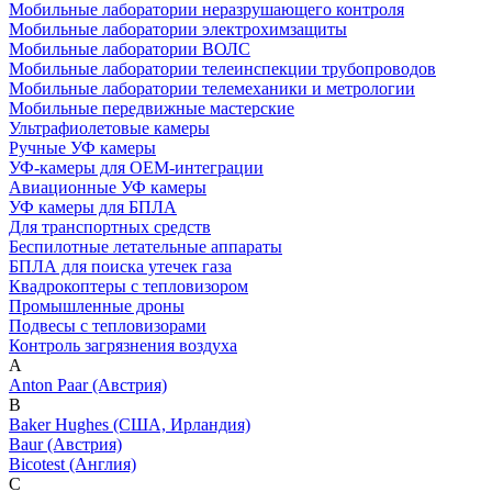
Мобильные лаборатории неразрушающего контроля
Мобильные лаборатории электрохимзащиты
Мобильные лаборатории ВОЛС
Мобильные лаборатории телеинспекции трубопроводов
Мобильные лаборатории телемеханики и метрологии
Мобильные передвижные мастерские
Ультрафиолетовые камеры
Ручные УФ камеры
УФ-камеры для OEM-интеграции
Авиационные УФ камеры
УФ камеры для БПЛА
Для транспортных средств
Беспилотные летательные аппараты
БПЛА для поиска утечек газа
Квадрокоптеры с тепловизором
Промышленные дроны
Подвесы с тепловизорами
Контроль загрязнения воздуха
A
Anton Paar (Австрия)
B
Baker Hughes (США, Ирландия)
Baur (Австрия)
Bicotest (Англия)
C