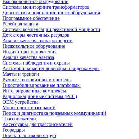
Высоковольтное оборудование
Системы мониторинга трансформаторов
Диагностика подстанционного оборудования
Программное обеспечение
Релейная защита
Системы компенсации реактивной мощности
Детекторы частичных разрядов
Анализ качества электроэнергии
Низковольтное оборудование
Индикаторы напряжения
Анализ качества элегаза
Системы наблюдения и охраны
Автомобильные тепловизоры и видеокамеры
Мачты и треноги
Ручные тепловизоры и прицелы
Гиростабилизированные платформы
Интегрированные комплексы
Радиолокационные системы (РЛС)
OEM устройства
Мониторинг возгораний
Поиск и диагностика подземных коммуникаций
Трассоискатели
Аксессуары для трассоискателей
Георадары
Поиск пластиковых труб