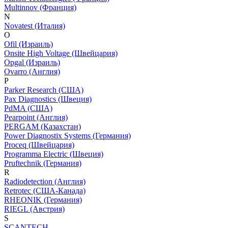
Multinnov (Франция)
N
Novatest (Италия)
O
Ofil (Израиль)
Onsite High Voltage (Швейцария)
Opgal (Израиль)
Ovarro (Англия)
P
Parker Research (США)
Pax Diagnostics (Швеция)
PdMA (США)
Pearpoint (Англия)
PERGAM (Казахстан)
Power Diagnostix Systems (Германия)
Proceq (Швейцария)
Programma Electric (Швеция)
Pruftechnik (Германия)
R
Radiodetection (Англия)
Retrotec (США-Канада)
RHEONIK (Германия)
RIEGL (Австрия)
S
SCANTECH