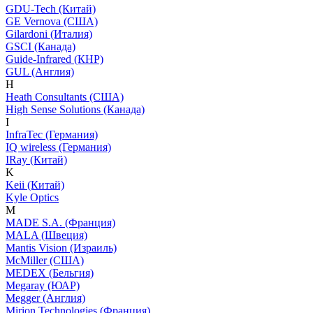
GDU-Tech (Китай)
GE Vernova (США)
Gilardoni (Италия)
GSCI (Канада)
Guide-Infrared (КНР)
GUL (Англия)
H
Heath Consultants (США)
High Sense Solutions (Канада)
I
InfraTec (Германия)
IQ wireless (Германия)
IRay (Китай)
K
Keii (Китай)
Kyle Optics
M
MADE S.A. (Франция)
MALA (Швеция)
Mantis Vision (Израиль)
McMiller (США)
MEDEX (Бельгия)
Megaray (ЮАР)
Megger (Англия)
Mirion Technologies (Франция)