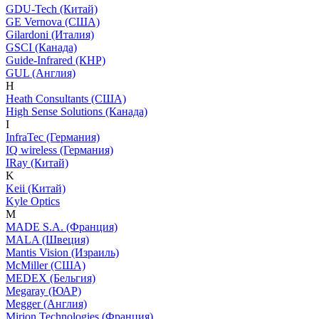
GDU-Tech (Китай)
GE Vernova (США)
Gilardoni (Италия)
GSCI (Канада)
Guide-Infrared (КНР)
GUL (Англия)
H
Heath Consultants (США)
High Sense Solutions (Канада)
I
InfraTec (Германия)
IQ wireless (Германия)
IRay (Китай)
K
Keii (Китай)
Kyle Optics
M
MADE S.A. (Франция)
MALA (Швеция)
Mantis Vision (Израиль)
McMiller (США)
MEDEX (Бельгия)
Megaray (ЮАР)
Megger (Англия)
Mirion Technologies (Франция)