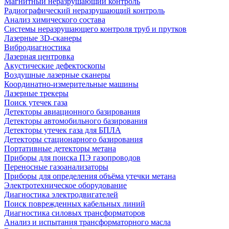
Магнитный неразрушающий контроль
Радиографический неразрушающий контроль
Анализ химического состава
Системы неразрушающего контроля труб и прутков
Лазерные 3D-сканеры
Вибродиагностика
Лазерная центровка
Акустические дефектоскопы
Воздушные лазерные сканеры
Координатно-измерительные машины
Лазерные трекеры
Поиск утечек газа
Детекторы авиационного базирования
Детекторы автомобильного базирования
Детекторы утечек газа для БПЛА
Детекторы стационарного базирования
Портативные детекторы метана
Приборы для поиска ПЭ газопроводов
Переносные газоанализаторы
Приборы для определения объёма утечки метана
Электротехническое оборудование
Диагностика электродвигателей
Поиск поврежденных кабельных линий
Диагностика силовых трансформаторов
Анализ и испытания трансформаторного масла