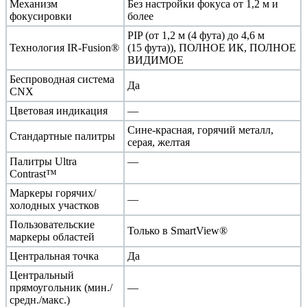
Механизм
Без настройки фокуса от 1,2 м и
фокусировки
более
PIP (от 1,2 м (4 фута) до 4,6 м
Технология IR-Fusion®
(15 фута)), ПОЛНОЕ ИК, ПОЛНОЕ
ВИДИМОЕ
Беспроводная система
Да
CNX
Цветовая индикация
—
Сине-красная, горячий металл,
Стандартные палитры
серая, желтая
Палитры Ultra
—
Contrast™
Маркеры горячих/
—
холодных участков
Пользовательские
Только в SmartView®
маркеры областей
Центральная точка
Да
Центральный
прямоугольник (мин./
—
средн./макс.)