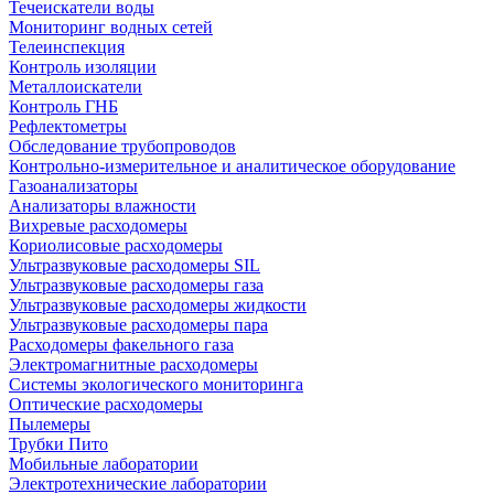
Течеискатели воды
Мониторинг водных сетей
Телеинспекция
Контроль изоляции
Металлоискатели
Контроль ГНБ
Рефлектометры
Обследование трубопроводов
Контрольно-измерительное и аналитическое оборудование
Газоанализаторы
Анализаторы влажности
Вихревые расходомеры
Кориолисовые расходомеры
Ультразвуковые расходомеры SIL
Ультразвуковые расходомеры газа
Ультразвуковые расходомеры жидкости
Ультразвуковые расходомеры пара
Расходомеры факельного газа
Электромагнитные расходомеры
Системы экологического мониторинга
Оптические расходомеры
Пылемеры
Трубки Пито
Мобильные лаборатории
Электротехнические лаборатории