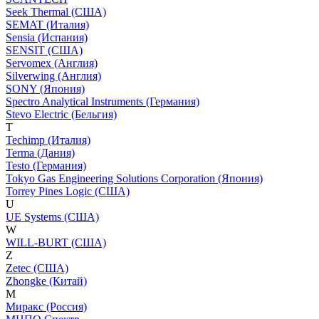
Seek Thermal (США)
SEMAT (Италия)
Sensia (Испания)
SENSIT (США)
Servomex (Англия)
Silverwing (Англия)
SONY (Япония)
Spectro Analytical Instruments (Германия)
Stevo Electric (Бельгия)
T
Techimp (Италия)
Terma (Дания)
Testo (Германия)
Tokyo Gas Engineering Solutions Corporation (Япония)
Torrey Pines Logic (США)
U
UE Systems (США)
W
WILL-BURT (США)
Z
Zetec (США)
Zhongke (Китай)
М
Миракс (Россия)