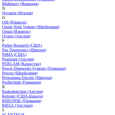
Multinnov (Франция)
N
Novatest (Италия)
O
Ofil (Израиль)
Onsite High Voltage (Швейцария)
Opgal (Израиль)
Ovarro (Англия)
P
Parker Research (США)
Pax Diagnostics (Швеция)
PdMA (США)
Pearpoint (Англия)
PERGAM (Казахстан)
Power Diagnostix Systems (Германия)
Proceq (Швейцария)
Programma Electric (Швеция)
Pruftechnik (Германия)
R
Radiodetection (Англия)
Retrotec (США-Канада)
RHEONIK (Германия)
RIEGL (Австрия)
S
SCANTECH