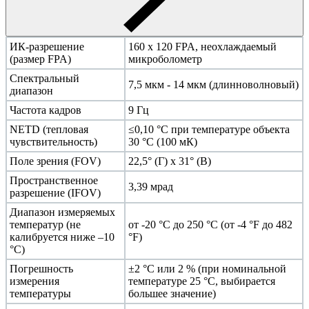
ИК-разрешение
160 x 120 FPA, неохлаждаемый
(размер FPA)
микроболометр
Спектральный
7,5 мкм - 14 мкм (длинноволновый)
диапазон
Частота кадров
9 Гц
NETD (тепловая
≤0,10 °C при температуре объекта
чувствительность)
30 °C (100 мК)
Поле зрения (FOV)
22,5° (Г) x 31° (В)
Пространственное
3,39 мрад
разрешение (IFOV)
Диапазон измеряемых
температур (не
от -20 °C до 250 °C (от -4 °F до 482
калибруется ниже –10
°F)
°C)
Погрешность
±2 °C или 2 % (при номинальной
измерения
температуре 25 °C, выбирается
температуры
большее значение)