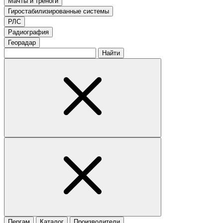
Мачты и треноги
Гиростабилизированные системы
РЛС
Радиография
Георадар
Найти
Пергам
Каталог
Производители