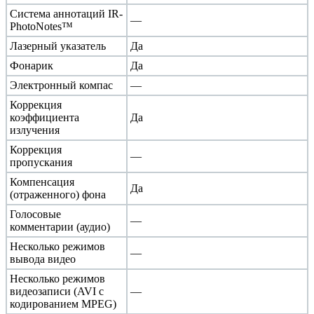
Система аннотаций IR-
—
PhotoNotes™
Лазерный указатель
Да
Фонарик
Да
Электронный компас
—
Коррекция
коэффициента
Да
излучения
Коррекция
—
пропускания
Компенсация
Да
(отраженного) фона
Голосовые
—
комментарии (аудио)
Несколько режимов
—
вывода видео
Несколько режимов
видеозаписи (AVI с
—
кодированием MPEG)