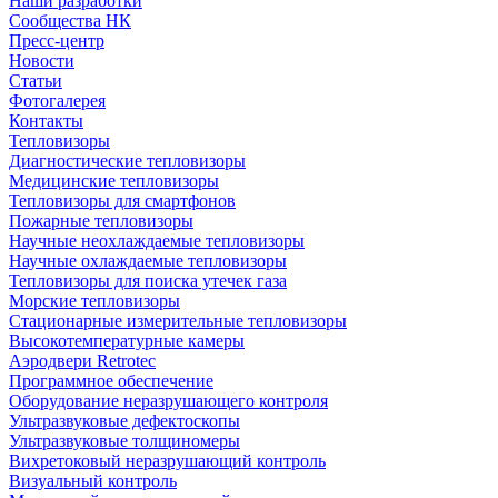
Наши разработки
Сообщества НК
Пресс-центр
Новости
Статьи
Фотогалерея
Контакты
Тепловизоры
Диагностические тепловизоры
Медицинские тепловизоры
Тепловизоры для смартфонов
Пожарные тепловизоры
Научные неохлаждаемые тепловизоры
Научные охлаждаемые тепловизоры
Тепловизоры для поиска утечек газа
Морские тепловизоры
Стационарные измерительные тепловизоры
Высокотемпературные камеры
Аэродвери Retrotec
Программное обеспечение
Оборудование неразрушающего контроля
Ультразвуковые дефектоскопы
Ультразвуковые толщиномеры
Вихретоковый неразрушающий контроль
Визуальный контроль