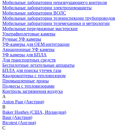
Мобильные лаборатории неразрушающего контроля
Мобильные лаборатории электрохимзащиты
Мобильные лаборатории ВОЛС
Мобильные лаборатории телеинспекции трубопроводов
Мобильные лаборатории телемеханики и метрологии
Мобильные передвижные мастерские
Ультрафиолетовые камеры
Ручные УФ камеры
УФ-камеры для OEM-интеграции
Авиационные УФ камеры
УФ камеры для БПЛА
Для транспортных средств
Беспилотные летательные аппараты
БПЛА для поиска утечек газа
Квадрокоптеры с тепловизором
Промышленные дроны
Подвесы с тепловизорами
Контроль загрязнения воздуха
A
Anton Paar (Австрия)
B
Baker Hughes (США, Ирландия)
Baur (Австрия)
Bicotest (Англия)
C