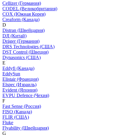
Cellizer (Германия)
CODEL (Великобритания)
COX (Южная Корея)
Creaform (Канада)
D
Distran (Швейцария)
DJI (Китай)
Dräger (Германия)
DRS Technologies (США)
DST Control (Швеция)
Dynasonics (США)
E
Eddyfi (Канада)
EddySun
Elistair (Франция)
Elspec (Израиль)
Evident (Япония)
EVPU Defence (Чехия)
F
Fast Sense (Россия)
FISO (Канада)
FLIR (США)
Fluke
Flyability (Швейцария)
G