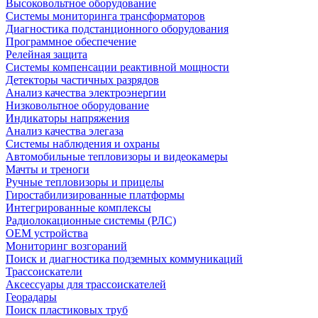
Высоковольтное оборудование
Системы мониторинга трансформаторов
Диагностика подстанционного оборудования
Программное обеспечение
Релейная защита
Системы компенсации реактивной мощности
Детекторы частичных разрядов
Анализ качества электроэнергии
Низковольтное оборудование
Индикаторы напряжения
Анализ качества элегаза
Системы наблюдения и охраны
Автомобильные тепловизоры и видеокамеры
Мачты и треноги
Ручные тепловизоры и прицелы
Гиростабилизированные платформы
Интегрированные комплексы
Радиолокационные системы (РЛС)
OEM устройства
Мониторинг возгораний
Поиск и диагностика подземных коммуникаций
Трассоискатели
Аксессуары для трассоискателей
Георадары
Поиск пластиковых труб