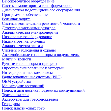
Высоковольтное оборудование
Системы мониторинга трансформаторов
Диагностика подстанционного оборудования
Программное обеспечение
Релейная защита
Системы компенсации реактивной мощности
Детекторы частичных разрядов
Анализ качества электроэнергии
Низковольтное оборудование
Индикаторы напряжения
Анализ качества элегаза
Системы наблюдения и охраны
Автомобильные тепловизоры и видеокамеры
Мачты и треноги
Ручные тепловизоры и прицелы
Гиростабилизированные платформы
Интегрированные комплексы
Радиолокационные системы (РЛС)
OEM устройства
Мониторинг возгораний
Поиск и диагностика подземных коммуникаций
Трассоискатели
Аксессуары для трассоискателей
Георадары
Поиск пластиковых труб