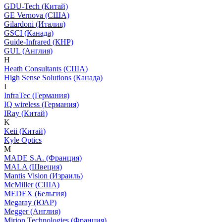
GDU-Tech (Китай)
GE Vernova (США)
Gilardoni (Италия)
GSCI (Канада)
Guide-Infrared (КНР)
GUL (Англия)
H
Heath Consultants (США)
High Sense Solutions (Канада)
I
InfraTec (Германия)
IQ wireless (Германия)
IRay (Китай)
K
Keii (Китай)
Kyle Optics
M
MADE S.A. (Франция)
MALA (Швеция)
Mantis Vision (Израиль)
McMiller (США)
MEDEX (Бельгия)
Megaray (ЮАР)
Megger (Англия)
Mirion Technologies (Франция)