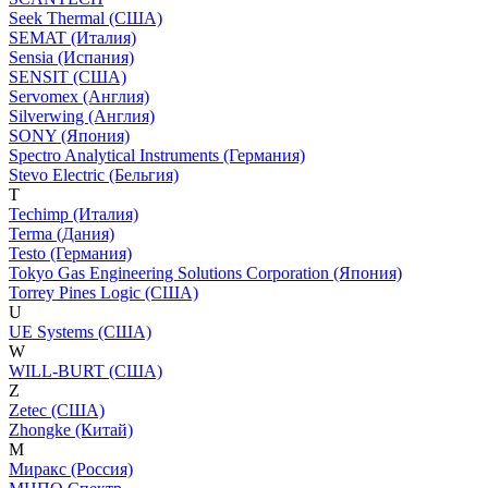
Seek Thermal (США)
SEMAT (Италия)
Sensia (Испания)
SENSIT (США)
Servomex (Англия)
Silverwing (Англия)
SONY (Япония)
Spectro Analytical Instruments (Германия)
Stevo Electric (Бельгия)
T
Techimp (Италия)
Terma (Дания)
Testo (Германия)
Tokyo Gas Engineering Solutions Corporation (Япония)
Torrey Pines Logic (США)
U
UE Systems (США)
W
WILL-BURT (США)
Z
Zetec (США)
Zhongke (Китай)
М
Миракс (Россия)