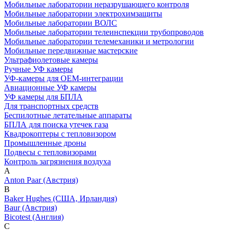
Мобильные лаборатории неразрушающего контроля
Мобильные лаборатории электрохимзащиты
Мобильные лаборатории ВОЛС
Мобильные лаборатории телеинспекции трубопроводов
Мобильные лаборатории телемеханики и метрологии
Мобильные передвижные мастерские
Ультрафиолетовые камеры
Ручные УФ камеры
УФ-камеры для OEM-интеграции
Авиационные УФ камеры
УФ камеры для БПЛА
Для транспортных средств
Беспилотные летательные аппараты
БПЛА для поиска утечек газа
Квадрокоптеры с тепловизором
Промышленные дроны
Подвесы с тепловизорами
Контроль загрязнения воздуха
A
Anton Paar (Австрия)
B
Baker Hughes (США, Ирландия)
Baur (Австрия)
Bicotest (Англия)
C