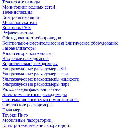
Течеискатели воды
Мониторинг водных сетей
Телеинспекция
Контроль изоляции
Металлоискатели
Контроль ГНБ
Рефлектометры
Обследование трубопроводов
Контрольно-измерительное и аналитическое оборудование
Газоанализаторы
Анализаторы влажности
Вихревые расходомеры
Кориолисовые расходомеры
Ультразвуковые расходомеры SIL
Ультразвуковые расходомеры газа
Ультразвуковые расходомеры жидкости
Ультразвуковые расходомеры пара
Расходомеры факельного газа
Электромагнитные расходомеры
Системы экологического мониторинга
Оптические расходомеры
Пылемеры
Трубки Пито
Мобильные лаборатории
Электротехнические лаборатории