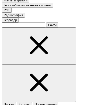
Мачты и треноги
Гиростабилизированные системы
РЛС
Радиография
Георадар
Найти
Пергам
Каталог
Производители