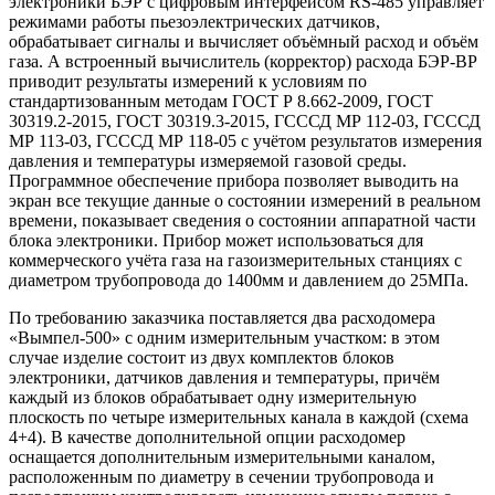
электроники БЭР с цифровым интерфейсом RS-485 управляет
режимами работы пьезоэлектрических датчиков,
обрабатывает сигналы и вычисляет объёмный расход и объём
газа. А встроенный вычислитель (корректор) расхода БЭР-ВР
приводит результаты измерений к условиям по
стандартизованным методам ГОСТ Р 8.662-2009, ГОСТ
30319.2-2015, ГОСТ 30319.3-2015, ГСССД МР 112-03, ГСССД
МР 113-03, ГСССД МР 118-05 с учётом результатов измерения
давления и температуры измеряемой газовой среды.
Программное обеспечение прибора позволяет выводить на
экран все текущие данные о состоянии измерений в реальном
времени, показывает сведения о состоянии аппаратной части
блока электроники. Прибор может использоваться для
коммерческого учёта газа на газоизмерительных станциях с
диаметром трубопровода до 1400мм и давлением до 25МПа.
По требованию заказчика поставляется два расходомера
«Вымпел-500» с одним измерительным участком: в этом
случае изделие состоит из двух комплектов блоков
электроники, датчиков давления и температуры, причём
каждый из блоков обрабатывает одну измерительную
плоскость по четыре измерительных канала в каждой (схема
4+4). В качестве дополнительной опции расходомер
оснащается дополнительным измерительными каналом,
расположенным по диаметру в сечении трубопровода и