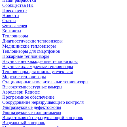
Наши разработки
Сообщества НК
Пресс-центр
Новости
Статьи
Фотогалерея
Контакты
Тепловизоры
Диагностические тепловизоры
Медицинские тепловизоры
Тепловизоры для смартфонов
Пожарные тепловизоры
Научные неохлаждаемые тепловизоры
Научные охлаждаемые тепловизоры
Тепловизоры для поиска утечек газа
Морские тепловизоры
Стационарные измерительные тепловизоры
Высокотемпературные камеры
Аэродвери Retrotec
Программное обеспечение
Оборудование неразрушающего контроля
Ультразвуковые дефектоскопы
Ультразвуковые толщиномеры
Вихретоковый неразрушающий контроль
Визуальный контроль