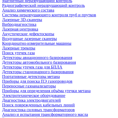
Магнитный неразрушающий контроль
Радиографический неразрушающий контроль
Анализ химического состава
Системы неразрушающего контроля труб и прутков
Лазерные 3D-сканеры
Вибродиагностика
Лазерная центровка
Акустические дефектоскопы
Воздушные лазерные сканеры
Координатно-измерительные машины
Лазерные трекеры
Поиск утечек газа
Детекторы авиационного базирования
Детекторы автомобильного базирования
Детекторы утечек газа для БПЛА
Детекторы стационарного базирования
Портативные детекторы метана
Приборы для поиска ПЭ газопроводов
Переносные газоанализаторы
Приборы для определения объёма утечки метана
Электротехническое оборудование
Диагностика электродвигателей
Поиск поврежденных кабельных линий
Диагностика силовых трансформаторов
Анализ и испытания трансформаторного масла