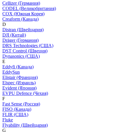
Cellizer (Германия)
CODEL (Великобритания)
COX (Южная Корея)
Creaform (Канада)
D
Distran (Швейцария)
DJI (Китай)
Dräger (Германия)
DRS Technologies (США)
DST Control (Швеция)
Dynasonics (США)
E
Eddyfi (Канада)
EddySun
Elistair (Франция)
Elspec (Израиль)
Evident (Япония)
EVPU Defence (Чехия)
F
Fast Sense (Россия)
FISO (Канада)
FLIR (США)
Fluke
Flyability (Швейцария)
G