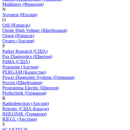
Multinnov (Франция)
N
Novatest (Италия)
O
Ofil (Израиль)
Onsite High Voltage (Швейцария)
Opgal (Израиль)
Ovarro (Англия)
P
Parker Research (США)
Pax Diagnostics (Швеция)
PdMA (США)
Pearpoint (Англия)
PERGAM (Казахстан)
Power Diagnostix Systems (Германия)
Proceq (Швейцария)
Programma Electric (Швеция)
Pruftechnik (Германия)
R
Radiodetection (Англия)
Retrotec (США-Канада)
RHEONIK (Германия)
RIEGL (Австрия)
S
SCANTECH