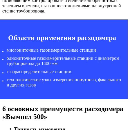
позволяющим контролировать изменение эпюры потока с
течением времени, вызванное отложениями на внутренней
стенке трубопровода.
Области применения расходомера
многониточные газоизмерительные станции
однониточные газоизмерительные станции с диаметром
трубопровода до 1400 мм
газораспределительные станции
технологические узлы измерения попутного, факельного
и других газов
6 основных преимуществ расходомера
«Вымпел 500»
Точность измерения