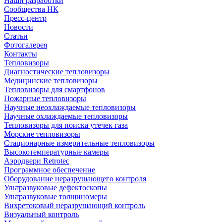
Наши разработки
Сообщества НК
Пресс-центр
Новости
Статьи
Фотогалерея
Контакты
Тепловизоры
Диагностические тепловизоры
Медицинские тепловизоры
Тепловизоры для смартфонов
Пожарные тепловизоры
Научные неохлаждаемые тепловизоры
Научные охлаждаемые тепловизоры
Тепловизоры для поиска утечек газа
Морские тепловизоры
Стационарные измерительные тепловизоры
Высокотемпературные камеры
Аэродвери Retrotec
Программное обеспечение
Оборудование неразрушающего контроля
Ультразвуковые дефектоскопы
Ультразвуковые толщиномеры
Вихретоковый неразрушающий контроль
Визуальный контроль