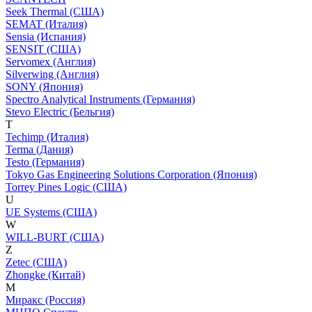
Seek Thermal (США)
SEMAT (Италия)
Sensia (Испания)
SENSIT (США)
Servomex (Англия)
Silverwing (Англия)
SONY (Япония)
Spectro Analytical Instruments (Германия)
Stevo Electric (Бельгия)
T
Techimp (Италия)
Terma (Дания)
Testo (Германия)
Tokyo Gas Engineering Solutions Corporation (Япония)
Torrey Pines Logic (США)
U
UE Systems (США)
W
WILL-BURT (США)
Z
Zetec (США)
Zhongke (Китай)
М
Миракс (Россия)