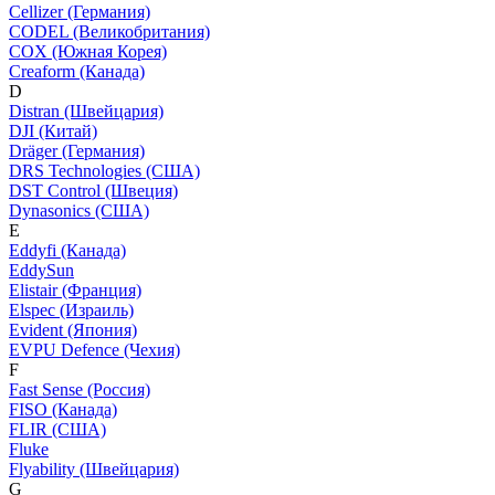
Cellizer (Германия)
CODEL (Великобритания)
COX (Южная Корея)
Creaform (Канада)
D
Distran (Швейцария)
DJI (Китай)
Dräger (Германия)
DRS Technologies (США)
DST Control (Швеция)
Dynasonics (США)
E
Eddyfi (Канада)
EddySun
Elistair (Франция)
Elspec (Израиль)
Evident (Япония)
EVPU Defence (Чехия)
F
Fast Sense (Россия)
FISO (Канада)
FLIR (США)
Fluke
Flyability (Швейцария)
G