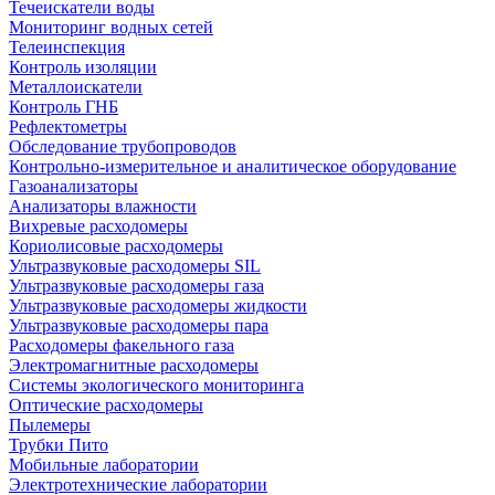
Течеискатели воды
Мониторинг водных сетей
Телеинспекция
Контроль изоляции
Металлоискатели
Контроль ГНБ
Рефлектометры
Обследование трубопроводов
Контрольно-измерительное и аналитическое оборудование
Газоанализаторы
Анализаторы влажности
Вихревые расходомеры
Кориолисовые расходомеры
Ультразвуковые расходомеры SIL
Ультразвуковые расходомеры газа
Ультразвуковые расходомеры жидкости
Ультразвуковые расходомеры пара
Расходомеры факельного газа
Электромагнитные расходомеры
Системы экологического мониторинга
Оптические расходомеры
Пылемеры
Трубки Пито
Мобильные лаборатории
Электротехнические лаборатории