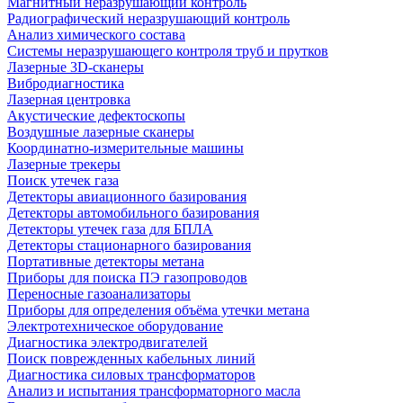
Магнитный неразрушающий контроль
Радиографический неразрушающий контроль
Анализ химического состава
Системы неразрушающего контроля труб и прутков
Лазерные 3D-сканеры
Вибродиагностика
Лазерная центровка
Акустические дефектоскопы
Воздушные лазерные сканеры
Координатно-измерительные машины
Лазерные трекеры
Поиск утечек газа
Детекторы авиационного базирования
Детекторы автомобильного базирования
Детекторы утечек газа для БПЛА
Детекторы стационарного базирования
Портативные детекторы метана
Приборы для поиска ПЭ газопроводов
Переносные газоанализаторы
Приборы для определения объёма утечки метана
Электротехническое оборудование
Диагностика электродвигателей
Поиск поврежденных кабельных линий
Диагностика силовых трансформаторов
Анализ и испытания трансформаторного масла