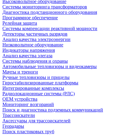
Высоковольтное оборудование
Системы мониторинга трансформаторов
Диагностика подстанционного оборудования
Программное обеспечение
Релейная защита
Системы компенсации реактивной мощности
Детекторы частичных разрядов
Анализ качества электроэнергии
Низковольтное оборудование
Индикаторы напряжения
Анализ качества элегаза
Системы наблюдения и охраны
Автомобильные тепловизоры и видеокамеры
Мачты и треноги
Ручные тепловизоры и прицелы
Гиростабилизированные платформы
Интегрированные комплексы
Радиолокационные системы (РЛС)
OEM устройства
Мониторинг возгораний
Поиск и диагностика подземных коммуникаций
Трассоискатели
Аксессуары для трассоискателей
Георадары
Поиск пластиковых труб