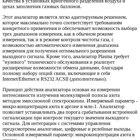
качества в установках криогенного разделения воздуха и
цехах заполнения газовых баллонов.
Этот анализатор является легко адаптируемым решением,
которое максимально точно соответствует требованиям
конкретного применения и обеспечивает возможность выбора
трех диапазонов измерения, как в обычном режиме
измерения, так и в режиме контроля чистоты газа, с
возможностью автоматического изменения диапазона
измерения для получения оптимального разрешения
выходного сигнала. Кроме того, анализатор Plasma требует
"нулевого" технического обслуживания и реализует
расширенные возможности обмена данными, благодаря
полному набору опций связи, включающие в себя
Internet/Ethernet и RS232 ACSII (дополнительно).
Принцип действия анализатора основан на измерении
интенсивности излучения молекулярной полосы азота
методом эмиссионной спектроскопии. Измеряемый параметр -
микро-концентрация азота в аргоне в млн-1. Анализатор
позволяет устанавливать два порога срабатывания встроенной
сигнализации при контроле текущего значения выходного
сигнала. Для интеграции с системами управления
предусмотрены аналоговые, цифровые и релейные выходы.
Основной измеряемый параметр: микроконцентрация азота в