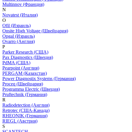
Multinnov (Франция)
N
Novatest (Италия)
O
Ofil (Израиль)
Onsite High Voltage (Швейцария)
Opgal (Израиль)
Ovarro (Англия)
P
Parker Research (США)
Pax Diagnostics (Швеция)
PdMA (США)
Pearpoint (Англия)
PERGAM (Казахстан)
Power Diagnostix Systems (Германия)
Proceq (Швейцария)
Programma Electric (Швеция)
Pruftechnik (Германия)
R
Radiodetection (Англия)
Retrotec (США-Канада)
RHEONIK (Германия)
RIEGL (Австрия)
S
SCANTECH