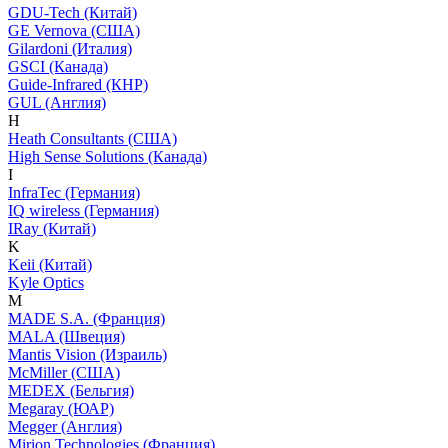
GDU-Tech (Китай)
GE Vernova (США)
Gilardoni (Италия)
GSCI (Канада)
Guide-Infrared (КНР)
GUL (Англия)
H
Heath Consultants (США)
High Sense Solutions (Канада)
I
InfraTec (Германия)
IQ wireless (Германия)
IRay (Китай)
K
Keii (Китай)
Kyle Optics
M
MADE S.A. (Франция)
MALA (Швеция)
Mantis Vision (Израиль)
McMiller (США)
MEDEX (Бельгия)
Megaray (ЮАР)
Megger (Англия)
Mirion Technologies (Франция)