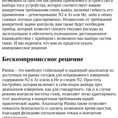
Возможность простой настройки приемлемого устрой-ства и
выбора того устройства, которое соответствует вашим
конкретным требованиям очень важна, включая гибкость его
применения – детектирование N2 в Ar или He, либо в обоих
газовых потоках одно-временно. Независимо от требований
конкретной задачи контроля, вам также будет необходим
прибор, который позволит снизить текущие расходы на
эксплуатацию и обеспечить полноценное дистанционное
взаимодействие с прибором с возможностью выбора систем
связи. И мы надеемся, что вам не придется искать
компромиссное решение.
Бескомпромиссное решение
Plasma – это наиболее стабильный и надежный анализатор из
доступных на рынке сегодня для непрерывного измерения
содержания N2 в Ar и/или в He и следов N2. Простота
настройки, которая включает в себя опции выбора трех
диапазонов измерения, как для стандартного, так и в случае
режима контроля чистоты газов, позволяет легко адаптировать
этот анализатор к конкретным требованиям вашей
практической задачи. Анализатор Plasma также позволяет
повысить безопасность и снизить возможное время простоя,
благодаря функциям сигнализации отказа и контактам
сигнализации.