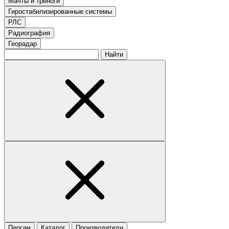
Мачты и треноги
Гиростабилизированные системы
РЛС
Радиография
Георадар
Найти
Пергам
Каталог
Производители