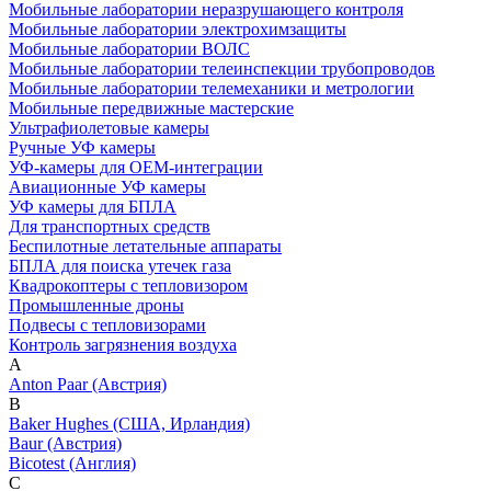
Мобильные лаборатории неразрушающего контроля
Мобильные лаборатории электрохимзащиты
Мобильные лаборатории ВОЛС
Мобильные лаборатории телеинспекции трубопроводов
Мобильные лаборатории телемеханики и метрологии
Мобильные передвижные мастерские
Ультрафиолетовые камеры
Ручные УФ камеры
УФ-камеры для OEM-интеграции
Авиационные УФ камеры
УФ камеры для БПЛА
Для транспортных средств
Беспилотные летательные аппараты
БПЛА для поиска утечек газа
Квадрокоптеры с тепловизором
Промышленные дроны
Подвесы с тепловизорами
Контроль загрязнения воздуха
A
Anton Paar (Австрия)
B
Baker Hughes (США, Ирландия)
Baur (Австрия)
Bicotest (Англия)
C