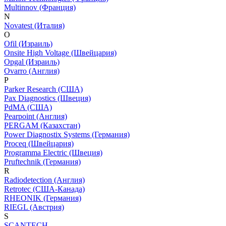
Multinnov (Франция)
N
Novatest (Италия)
O
Ofil (Израиль)
Onsite High Voltage (Швейцария)
Opgal (Израиль)
Ovarro (Англия)
P
Parker Research (США)
Pax Diagnostics (Швеция)
PdMA (США)
Pearpoint (Англия)
PERGAM (Казахстан)
Power Diagnostix Systems (Германия)
Proceq (Швейцария)
Programma Electric (Швеция)
Pruftechnik (Германия)
R
Radiodetection (Англия)
Retrotec (США-Канада)
RHEONIK (Германия)
RIEGL (Австрия)
S
SCANTECH