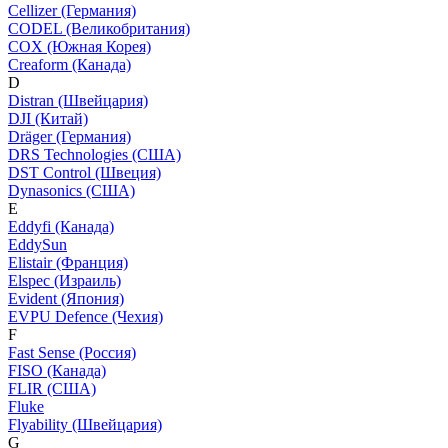
Cellizer (Германия)
CODEL (Великобритания)
COX (Южная Корея)
Creaform (Канада)
D
Distran (Швейцария)
DJI (Китай)
Dräger (Германия)
DRS Technologies (США)
DST Control (Швеция)
Dynasonics (США)
E
Eddyfi (Канада)
EddySun
Elistair (Франция)
Elspec (Израиль)
Evident (Япония)
EVPU Defence (Чехия)
F
Fast Sense (Россия)
FISO (Канада)
FLIR (США)
Fluke
Flyability (Швейцария)
G