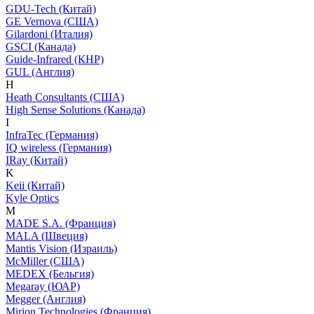
GDU-Tech (Китай)
GE Vernova (США)
Gilardoni (Италия)
GSCI (Канада)
Guide-Infrared (КНР)
GUL (Англия)
H
Heath Consultants (США)
High Sense Solutions (Канада)
I
InfraTec (Германия)
IQ wireless (Германия)
IRay (Китай)
K
Keii (Китай)
Kyle Optics
M
MADE S.A. (Франция)
MALA (Швеция)
Mantis Vision (Израиль)
McMiller (США)
MEDEX (Бельгия)
Megaray (ЮАР)
Megger (Англия)
Mirion Technologies (Франция)