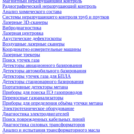
Магнитный неразрушающий контроль
Радиографический неразрушающий контроль
Анализ химического состава
Системы неразрушающего контроля труб и прутков
Лазерные 3D-сканеры
Вибродиагностика
Лазерная центровка
Акустические дефектоскопы
Воздушные лазерные сканеры
Координатно-измерительные машины
Лазерные трекеры
Поиск утечек газа
Детекторы авиационного базирования
Детекторы автомобильного базирования
Детекторы утечек газа для БПЛА
Детекторы стационарного базирования
Портативные детекторы метана
Приборы для поиска ПЭ газопроводов
Переносные газоанализаторы
Приборы для определения объёма утечки метана
Электротехническое оборудование
Диагностика электродвигателей
Поиск поврежденных кабельных линий
Диагностика силовых трансформаторов
Анализ и испытания трансформаторного масла