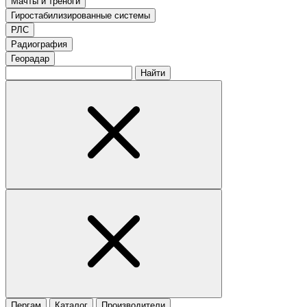
Мачты и треноги
Гиростабилизированные системы
РЛС
Радиография
Георадар
Найти
Пергам
Каталог
Производители