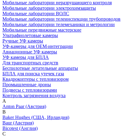
Мобильные лаборатории неразрушающего контроля
Мобильные лаборатории электрохимзащиты
Мобильные лаборатории ВОЛС
Мобильные лаборатории телеинспекции трубопроводов
Мобильные лаборатории телемеханики и метрологии
Мобильные передвижные мастерские
Ультрафиолетовые камеры
Ручные УФ камеры
УФ-камеры для OEM-интеграции
Авиационные УФ камеры
УФ камеры для БПЛА
Для транспортных средств
Беспилотные летательные аппараты
БПЛА для поиска утечек газа
Квадрокоптеры с тепловизором
Промышленные дроны
Подвесы с тепловизорами
Контроль загрязнения воздуха
A
Anton Paar (Австрия)
B
Baker Hughes (США, Ирландия)
Baur (Австрия)
Bicotest (Англия)
C