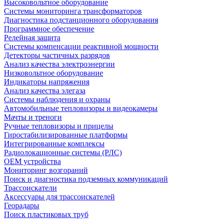
Высоковольтное оборудование
Системы мониторинга трансформаторов
Диагностика подстанционного оборудования
Программное обеспечение
Релейная защита
Системы компенсации реактивной мощности
Детекторы частичных разрядов
Анализ качества электроэнергии
Низковольтное оборудование
Индикаторы напряжения
Анализ качества элегаза
Системы наблюдения и охраны
Автомобильные тепловизоры и видеокамеры
Мачты и треноги
Ручные тепловизоры и прицелы
Гиростабилизированные платформы
Интегрированные комплексы
Радиолокационные системы (РЛС)
OEM устройства
Мониторинг возгораний
Поиск и диагностика подземных коммуникаций
Трассоискатели
Аксессуары для трассоискателей
Георадары
Поиск пластиковых труб