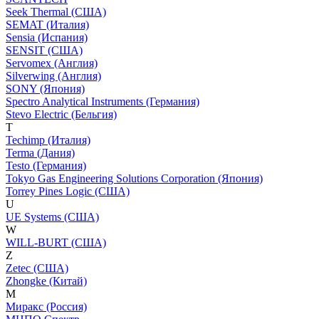
Seek Thermal (США)
SEMAT (Италия)
Sensia (Испания)
SENSIT (США)
Servomex (Англия)
Silverwing (Англия)
SONY (Япония)
Spectro Analytical Instruments (Германия)
Stevo Electric (Бельгия)
T
Techimp (Италия)
Terma (Дания)
Testo (Германия)
Tokyo Gas Engineering Solutions Corporation (Япония)
Torrey Pines Logic (США)
U
UE Systems (США)
W
WILL-BURT (США)
Z
Zetec (США)
Zhongke (Китай)
М
Миракс (Россия)