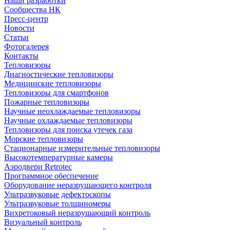
Наши разработки
Сообщества НК
Пресс-центр
Новости
Статьи
Фотогалерея
Контакты
Тепловизоры
Диагностические тепловизоры
Медицинские тепловизоры
Тепловизоры для смартфонов
Пожарные тепловизоры
Научные неохлаждаемые тепловизоры
Научные охлаждаемые тепловизоры
Тепловизоры для поиска утечек газа
Морские тепловизоры
Стационарные измерительные тепловизоры
Высокотемпературные камеры
Аэродвери Retrotec
Программное обеспечение
Оборудование неразрушающего контроля
Ультразвуковые дефектоскопы
Ультразвуковые толщиномеры
Вихретоковый неразрушающий контроль
Визуальный контроль