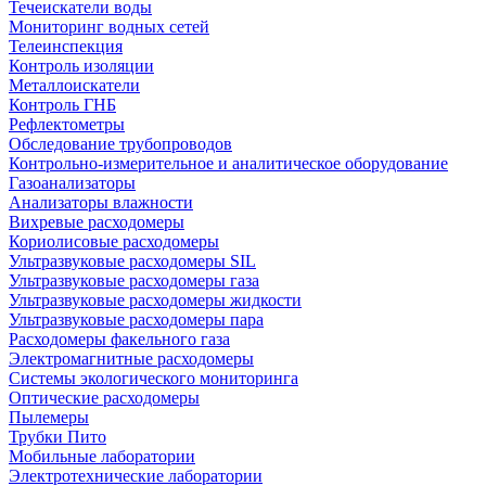
Течеискатели воды
Мониторинг водных сетей
Телеинспекция
Контроль изоляции
Металлоискатели
Контроль ГНБ
Рефлектометры
Обследование трубопроводов
Контрольно-измерительное и аналитическое оборудование
Газоанализаторы
Анализаторы влажности
Вихревые расходомеры
Кориолисовые расходомеры
Ультразвуковые расходомеры SIL
Ультразвуковые расходомеры газа
Ультразвуковые расходомеры жидкости
Ультразвуковые расходомеры пара
Расходомеры факельного газа
Электромагнитные расходомеры
Системы экологического мониторинга
Оптические расходомеры
Пылемеры
Трубки Пито
Мобильные лаборатории
Электротехнические лаборатории