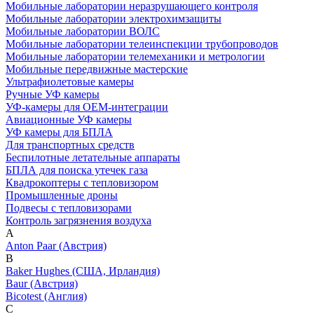
Мобильные лаборатории неразрушающего контроля
Мобильные лаборатории электрохимзащиты
Мобильные лаборатории ВОЛС
Мобильные лаборатории телеинспекции трубопроводов
Мобильные лаборатории телемеханики и метрологии
Мобильные передвижные мастерские
Ультрафиолетовые камеры
Ручные УФ камеры
УФ-камеры для OEM-интеграции
Авиационные УФ камеры
УФ камеры для БПЛА
Для транспортных средств
Беспилотные летательные аппараты
БПЛА для поиска утечек газа
Квадрокоптеры с тепловизором
Промышленные дроны
Подвесы с тепловизорами
Контроль загрязнения воздуха
A
Anton Paar (Австрия)
B
Baker Hughes (США, Ирландия)
Baur (Австрия)
Bicotest (Англия)
C