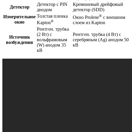
Детектор с PIN
Кремниевый дрейфовый
Детектор
диодом
детектор (SDD)
Толстая пленка
®
Измерительное
Окно Prolene
с внешним
®
окно
Kapton
слоем из Kapton
Рентген. трубка
(2 Вт) с
Рентген. трубка (4 Вт) с
Источник
вольфрамовым
серебряным (Ag) анодом 50
возбуждения
(W) анодом 35
кВ
кВ