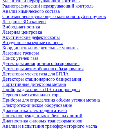
Магнитный неразрушающий контроль
Радиографический неразрушающий контроль
Анализ химического состава
Системы неразрушающего контроля труб и прутков
Лазерные 3D-сканеры
Вибродиагностика
Лазерная центровка
Акустические дефектоскопы
Воздушные лазерные сканеры
Координатно-измерительные машины
Лазерные трекеры
Поиск утечек газа
Детекторы авиационного базирования
Детекторы автомобильного базирования
Детекторы утечек газа для БПЛА
Детекторы стационарного базирования
Портативные детекторы метана
Приборы для поиска ПЭ газопроводов
Переносные газоанализаторы
Приборы для определения объёма утечки метана
Электротехническое оборудование
Диагностика электродвигателей
Поиск поврежденных кабельных линий
Диагностика силовых трансформаторов
Анализ и испытания трансформаторного масла