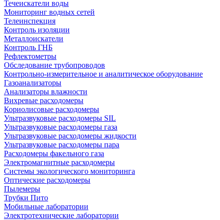
Течеискатели воды
Мониторинг водных сетей
Телеинспекция
Контроль изоляции
Металлоискатели
Контроль ГНБ
Рефлектометры
Обследование трубопроводов
Контрольно-измерительное и аналитическое оборудование
Газоанализаторы
Анализаторы влажности
Вихревые расходомеры
Кориолисовые расходомеры
Ультразвуковые расходомеры SIL
Ультразвуковые расходомеры газа
Ультразвуковые расходомеры жидкости
Ультразвуковые расходомеры пара
Расходомеры факельного газа
Электромагнитные расходомеры
Системы экологического мониторинга
Оптические расходомеры
Пылемеры
Трубки Пито
Мобильные лаборатории
Электротехнические лаборатории