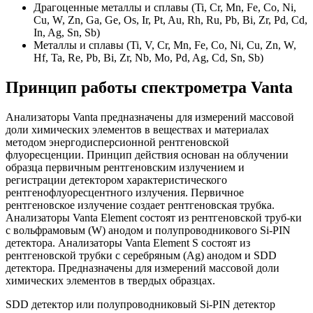
Драгоценные металлы и сплавы (Ti, Cr, Mn, Fe, Co, Ni,
Cu, W, Zn, Ga, Ge, Os, Ir, Pt, Au, Rh, Ru, Pb, Bi, Zr, Pd, Cd,
In, Ag, Sn, Sb)
Металлы и сплавы (Ti, V, Cr, Mn, Fe, Co, Ni, Cu, Zn, W,
Hf, Ta, Re, Pb, Bi, Zr, Nb, Mo, Pd, Ag, Cd, Sn, Sb)
Принцип работы спектрометра Vanta
Анализаторы Vanta предназначены для измерений массовой
доли химических элементов в веществах и материалах
методом энергодисперсионной рентгеновской
флуоресценции. Принцип действия основан на облучении
образца первичным рентгеновским излучением и
регистрации детектором характеристического
рентгенофлуоресцентного излучения. Первичное
рентгеновское излучение создает рентгеновская трубка.
Анализаторы Vanta Element состоят из рентгеновской труб-ки
с вольфрамовым (W) анодом и полупроводникового Si-PIN
детектора. Анализаторы Vanta Element S состоят из
рентгеновской трубки с серебряным (Ag) анодом и SDD
детектора. Предназначены для измерений массовой доли
химических элементов в твердых образцах.
SDD детектор или полупроводниковый Si-PIN детектор