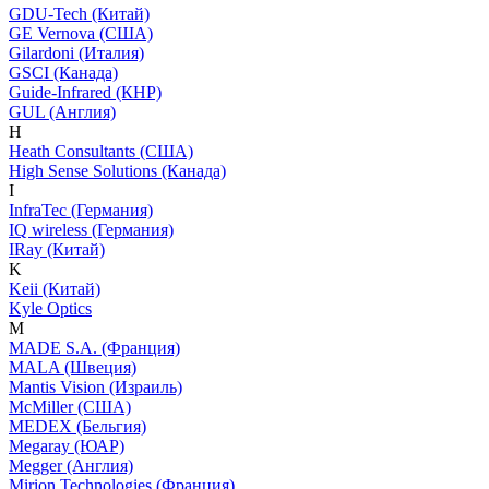
GDU-Tech (Китай)
GE Vernova (США)
Gilardoni (Италия)
GSCI (Канада)
Guide-Infrared (КНР)
GUL (Англия)
H
Heath Consultants (США)
High Sense Solutions (Канада)
I
InfraTec (Германия)
IQ wireless (Германия)
IRay (Китай)
K
Keii (Китай)
Kyle Optics
M
MADE S.A. (Франция)
MALA (Швеция)
Mantis Vision (Израиль)
McMiller (США)
MEDEX (Бельгия)
Megaray (ЮАР)
Megger (Англия)
Mirion Technologies (Франция)