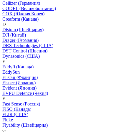
Cellizer (Германия)
CODEL (Великобритания)
COX (Южная Корея)
Creaform (Канада)
D
Distran (Швейцария)
DJI (Китай)
Dräger (Германия)
DRS Technologies (США)
DST Control (Швеция)
Dynasonics (США)
E
Eddyfi (Канада)
EddySun
Elistair (Франция)
Elspec (Израиль)
Evident (Япония)
EVPU Defence (Чехия)
F
Fast Sense (Россия)
FISO (Канада)
FLIR (США)
Fluke
Flyability (Швейцария)
G