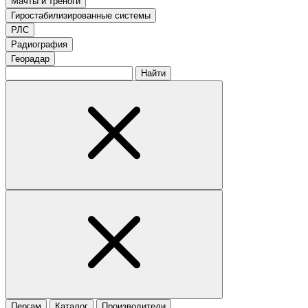
Мачты и треноги
Гиростабилизированные системы
РЛС
Радиография
Георадар
Найти
Пергам
Каталог
Производители