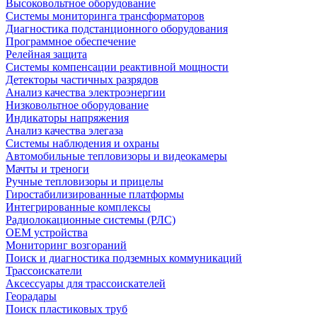
Высоковольтное оборудование
Системы мониторинга трансформаторов
Диагностика подстанционного оборудования
Программное обеспечение
Релейная защита
Системы компенсации реактивной мощности
Детекторы частичных разрядов
Анализ качества электроэнергии
Низковольтное оборудование
Индикаторы напряжения
Анализ качества элегаза
Системы наблюдения и охраны
Автомобильные тепловизоры и видеокамеры
Мачты и треноги
Ручные тепловизоры и прицелы
Гиростабилизированные платформы
Интегрированные комплексы
Радиолокационные системы (РЛС)
OEM устройства
Мониторинг возгораний
Поиск и диагностика подземных коммуникаций
Трассоискатели
Аксессуары для трассоискателей
Георадары
Поиск пластиковых труб