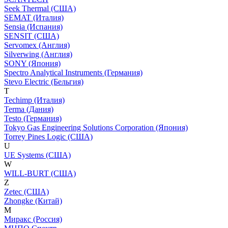
Seek Thermal (США)
SEMAT (Италия)
Sensia (Испания)
SENSIT (США)
Servomex (Англия)
Silverwing (Англия)
SONY (Япония)
Spectro Analytical Instruments (Германия)
Stevo Electric (Бельгия)
T
Techimp (Италия)
Terma (Дания)
Testo (Германия)
Tokyo Gas Engineering Solutions Corporation (Япония)
Torrey Pines Logic (США)
U
UE Systems (США)
W
WILL-BURT (США)
Z
Zetec (США)
Zhongke (Китай)
М
Миракс (Россия)