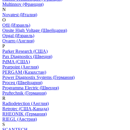
Multinnov (Франция)
N
Novatest (Италия)
O
Ofil (Израиль)
Onsite High Voltage (Швейцария)
Opgal (Израиль)
Ovarro (Англия)
P
Parker Research (США)
Pax Diagnostics (Швеция)
PdMA (США)
Pearpoint (Англия)
PERGAM (Казахстан)
Power Diagnostix Systems (Германия)
Proceq (Швейцария)
Programma Electric (Швеция)
Pruftechnik (Германия)
R
Radiodetection (Англия)
Retrotec (США-Канада)
RHEONIK (Германия)
RIEGL (Австрия)
S
SCANTECH