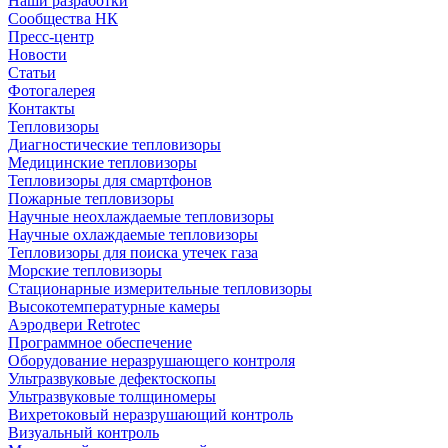
Наши разработки
Сообщества НК
Пресс-центр
Новости
Статьи
Фотогалерея
Контакты
Тепловизоры
Диагностические тепловизоры
Медицинские тепловизоры
Тепловизоры для смартфонов
Пожарные тепловизоры
Научные неохлаждаемые тепловизоры
Научные охлаждаемые тепловизоры
Тепловизоры для поиска утечек газа
Морские тепловизоры
Стационарные измерительные тепловизоры
Высокотемпературные камеры
Аэродвери Retrotec
Программное обеспечение
Оборудование неразрушающего контроля
Ультразвуковые дефектоскопы
Ультразвуковые толщиномеры
Вихретоковый неразрушающий контроль
Визуальный контроль