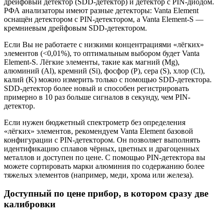
дрейфовый детектор (SDD-детектор) и детектор с PIN-диодом.
РФА анализаторы имеют разные детекторы: Vanta Element
оснащён детектором с PIN-детектором, а Vanta Element-S —
кремниевым дрейфовым SDD-детектором.
Если Вы не работаете с низкими концентрациями «лёгких»
элементов (<0,01%), то оптимальным выбором будет Vanta
Element-S. Лёгкие элементы, такие как магний (Mg),
алюминий (Al), кремний (Si), фосфор (P), сера (S), хлор (Cl),
калий (K) можно измерить только с помощью SDD-детектора.
SDD-детектор более новый и способен регистрировать
примерно в 10 раз больше сигналов в секунду, чем PIN-
детектор.
Если нужен бюджетный спектрометр без определения
«лёгких» элементов, рекомендуем Vanta Element базовой
конфигурации с PIN-детектором. Он позволяет выполнять
идентификацию сплавов чёрных, цветных и драгоценных
металлов и доступен по цене. C помощью PIN-детектора вы
можете сортировать марки алюминия по содержанию более
тяжелых элементов (например, меди, хрома или железа).
Доступный по цене прибор, в котором сразу две
калибровки