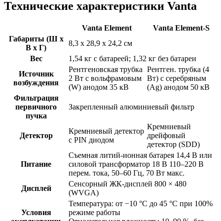
Технические характеристики Vanta
Vanta Element
Vanta Element-S
Габариты (Ш x
8,3 x 28,9 x 24,2 см
В x Г)
Вес
1,54 кг с батареей; 1,32 кг без батареи
Рентгеновская трубка
Рентген. трубка (4
Источник
2 Вт с вольфрамовым
Вт) с серебряным
возбуждения
(W) анодом 35 кВ
(Ag) анодом 50 кВ
Фильтрация
первичного
Закрепленный алюминиевый фильтр
пучка
Кремниевый
Кремниевый детектор
Детектор
дрейфовый
с PIN диодом
детектор (SDD)
Съемная литий-ионная батарея 14,4 В или
Питание
силовой трансформатор 18 В 110–220 В
перем. тока, 50–60 Гц, 70 Вт макс.
Сенсорный ЖК-дисплей 800 × 480
Дисплей
(WVGA)
Температура: от −10 °C до 45 °C при 100%
Условия
режиме работы