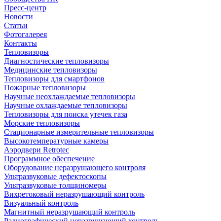
Пресс-центр
Новости
Статьи
Фотогалерея
Контакты
Тепловизоры
Диагностические тепловизоры
Медицинские тепловизоры
Тепловизоры для смартфонов
Пожарные тепловизоры
Научные неохлаждаемые тепловизоры
Научные охлаждаемые тепловизоры
Тепловизоры для поиска утечек газа
Морские тепловизоры
Стационарные измерительные тепловизоры
Высокотемпературные камеры
Аэродвери Retrotec
Программное обеспечение
Оборудование неразрушающего контроля
Ультразвуковые дефектоскопы
Ультразвуковые толщиномеры
Вихретоковый неразрушающий контроль
Визуальный контроль
Магнитный неразрушающий контроль
Радиографический неразрушающий контроль