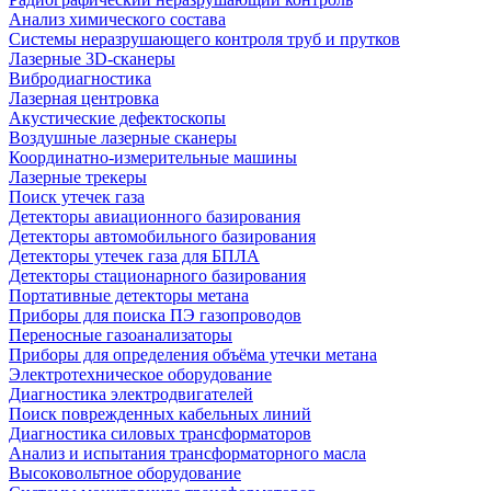
Анализ химического состава
Системы неразрушающего контроля труб и прутков
Лазерные 3D-сканеры
Вибродиагностика
Лазерная центровка
Акустические дефектоскопы
Воздушные лазерные сканеры
Координатно-измерительные машины
Лазерные трекеры
Поиск утечек газа
Детекторы авиационного базирования
Детекторы автомобильного базирования
Детекторы утечек газа для БПЛА
Детекторы стационарного базирования
Портативные детекторы метана
Приборы для поиска ПЭ газопроводов
Переносные газоанализаторы
Приборы для определения объёма утечки метана
Электротехническое оборудование
Диагностика электродвигателей
Поиск поврежденных кабельных линий
Диагностика силовых трансформаторов
Анализ и испытания трансформаторного масла
Высоковольтное оборудование