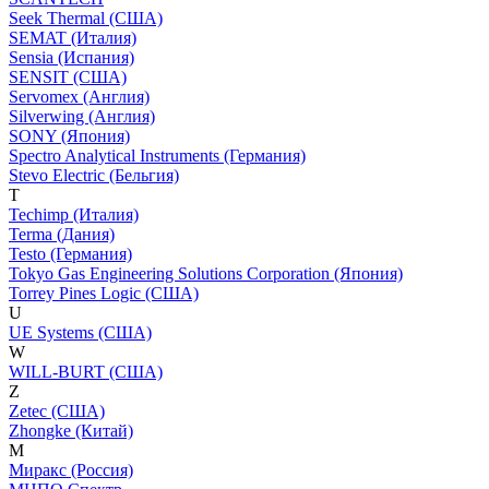
Seek Thermal (США)
SEMAT (Италия)
Sensia (Испания)
SENSIT (США)
Servomex (Англия)
Silverwing (Англия)
SONY (Япония)
Spectro Analytical Instruments (Германия)
Stevo Electric (Бельгия)
T
Techimp (Италия)
Terma (Дания)
Testo (Германия)
Tokyo Gas Engineering Solutions Corporation (Япония)
Torrey Pines Logic (США)
U
UE Systems (США)
W
WILL-BURT (США)
Z
Zetec (США)
Zhongke (Китай)
М
Миракс (Россия)