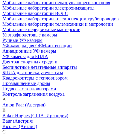
Мобильные лаборатории неразрушающего контроля
Мобильные лаборатории электрохимзащиты
Мобильные лаборатории ВОЛС
Мобильные лаборатории телеинспекции трубопроводов
Мобильные лаборатории телемеханики и метрологии
Мобильные передвижные мастерские
Ультрафиолетовые камеры
Ручные УФ камеры
УФ-камеры для OEM-интеграции
Авиационные УФ камеры
УФ камеры для БПЛА
Для транспортных средств
Беспилотные летательные аппараты
БПЛА для поиска утечек газа
Квадрокоптеры с тепловизором
Промышленные дроны
Подвесы с тепловизорами
Контроль загрязнения воздуха
A
Anton Paar (Австрия)
B
Baker Hughes (США, Ирландия)
Baur (Австрия)
Bicotest (Англия)
C