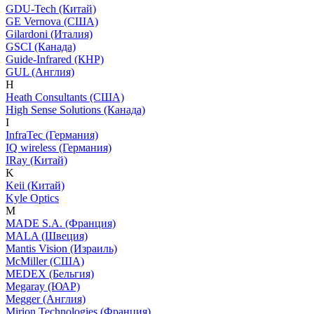
GDU-Tech (Китай)
GE Vernova (США)
Gilardoni (Италия)
GSCI (Канада)
Guide-Infrared (КНР)
GUL (Англия)
H
Heath Consultants (США)
High Sense Solutions (Канада)
I
InfraTec (Германия)
IQ wireless (Германия)
IRay (Китай)
K
Keii (Китай)
Kyle Optics
M
MADE S.A. (Франция)
MALA (Швеция)
Mantis Vision (Израиль)
McMiller (США)
MEDEX (Бельгия)
Megaray (ЮАР)
Megger (Англия)
Mirion Technologies (Франция)