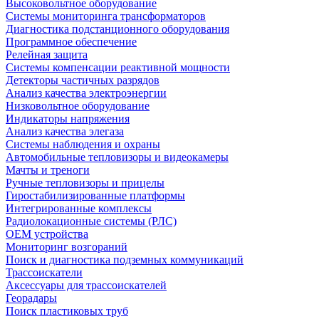
Высоковольтное оборудование
Системы мониторинга трансформаторов
Диагностика подстанционного оборудования
Программное обеспечение
Релейная защита
Системы компенсации реактивной мощности
Детекторы частичных разрядов
Анализ качества электроэнергии
Низковольтное оборудование
Индикаторы напряжения
Анализ качества элегаза
Системы наблюдения и охраны
Автомобильные тепловизоры и видеокамеры
Мачты и треноги
Ручные тепловизоры и прицелы
Гиростабилизированные платформы
Интегрированные комплексы
Радиолокационные системы (РЛС)
OEM устройства
Мониторинг возгораний
Поиск и диагностика подземных коммуникаций
Трассоискатели
Аксессуары для трассоискателей
Георадары
Поиск пластиковых труб