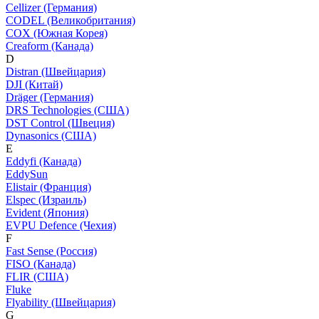
Cellizer (Германия)
CODEL (Великобритания)
COX (Южная Корея)
Creaform (Канада)
D
Distran (Швейцария)
DJI (Китай)
Dräger (Германия)
DRS Technologies (США)
DST Control (Швеция)
Dynasonics (США)
E
Eddyfi (Канада)
EddySun
Elistair (Франция)
Elspec (Израиль)
Evident (Япония)
EVPU Defence (Чехия)
F
Fast Sense (Россия)
FISO (Канада)
FLIR (США)
Fluke
Flyability (Швейцария)
G