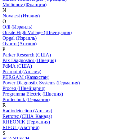
Multinnov (Франция)
N
Novatest (Италия)
O
Ofil (Израиль)
Onsite High Voltage (Швейцария)
Opgal (Израиль)
Ovarro (Англия)
P
Parker Research (США)
Pax Diagnostics (Швеция)
PdMA (США)
Pearpoint (Англия)
PERGAM (Казахстан)
Power Diagnostix Systems (Германия)
Proceq (Швейцария)
Programma Electric (Швеция)
Pruftechnik (Германия)
R
Radiodetection (Англия)
Retrotec (США-Канада)
RHEONIK (Германия)
RIEGL (Австрия)
S
SCANTECH