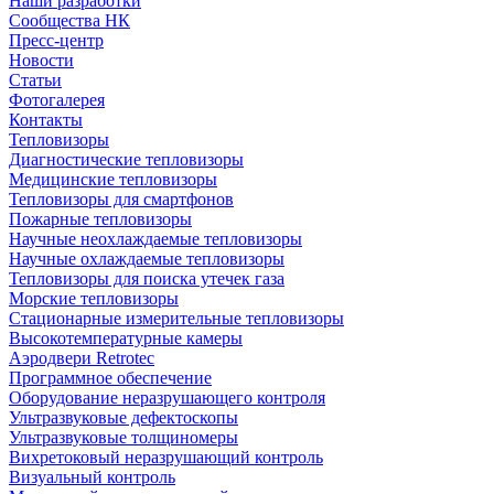
Наши разработки
Сообщества НК
Пресс-центр
Новости
Статьи
Фотогалерея
Контакты
Тепловизоры
Диагностические тепловизоры
Медицинские тепловизоры
Тепловизоры для смартфонов
Пожарные тепловизоры
Научные неохлаждаемые тепловизоры
Научные охлаждаемые тепловизоры
Тепловизоры для поиска утечек газа
Морские тепловизоры
Стационарные измерительные тепловизоры
Высокотемпературные камеры
Аэродвери Retrotec
Программное обеспечение
Оборудование неразрушающего контроля
Ультразвуковые дефектоскопы
Ультразвуковые толщиномеры
Вихретоковый неразрушающий контроль
Визуальный контроль