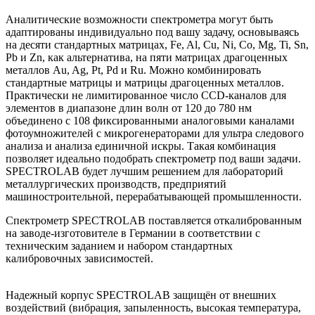
Аналитические возможности спектрометра могут быть
адаптированы индивидуально под вашу задачу, основываясь
на десяти стандартных матрицах, Fe, Al, Cu, Ni, Co, Mg, Ti, Sn,
Pb и Zn, как альтернатива, на пяти матрицах драгоценных
металлов Au, Ag, Pt, Pd и Ru. Можно комбинировать
стандартные матрицы и матрицы драгоценных металлов.
Практически не лимитированное число CCD-каналов для
элементов в диапазоне длин волн от 120 до 780 нм
объединено с 108 фиксированными аналоговыми каналами
фотоумножителей с микрогенераторами для ультра следового
анализа и анализа единичной искры. Такая комбинация
позволяет идеально подобрать спектрометр под ваши задачи.
SPECTROLAB будет лучшим решением для лабораторий
металлургических производств, предприятий
машиностроительной, перерабатывающей промышленности.
Спектрометр SPECTROLAB поставляется откалиброванным
на заводе-изготовителе в Германии в соответствии с
техническим заданием и набором стандартных
калибровочных зависимостей.
Надежный корпус SPECTROLAB защищён от внешних
воздействий (вибрация, запыленность, высокая температура,