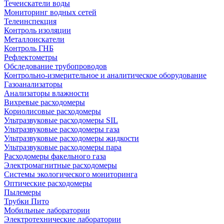
Течеискатели воды
Мониторинг водных сетей
Телеинспекция
Контроль изоляции
Металлоискатели
Контроль ГНБ
Рефлектометры
Обследование трубопроводов
Контрольно-измерительное и аналитическое оборудование
Газоанализаторы
Анализаторы влажности
Вихревые расходомеры
Кориолисовые расходомеры
Ультразвуковые расходомеры SIL
Ультразвуковые расходомеры газа
Ультразвуковые расходомеры жидкости
Ультразвуковые расходомеры пара
Расходомеры факельного газа
Электромагнитные расходомеры
Системы экологического мониторинга
Оптические расходомеры
Пылемеры
Трубки Пито
Мобильные лаборатории
Электротехнические лаборатории