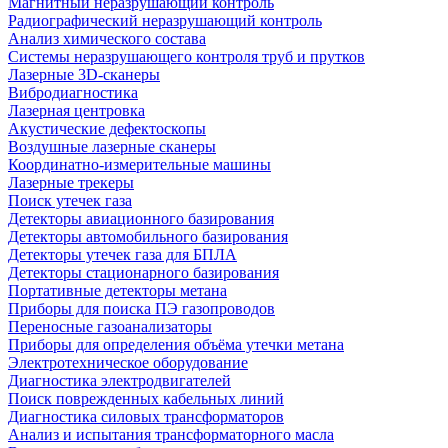
Магнитный неразрушающий контроль
Радиографический неразрушающий контроль
Анализ химического состава
Системы неразрушающего контроля труб и прутков
Лазерные 3D-сканеры
Вибродиагностика
Лазерная центровка
Акустические дефектоскопы
Воздушные лазерные сканеры
Координатно-измерительные машины
Лазерные трекеры
Поиск утечек газа
Детекторы авиационного базирования
Детекторы автомобильного базирования
Детекторы утечек газа для БПЛА
Детекторы стационарного базирования
Портативные детекторы метана
Приборы для поиска ПЭ газопроводов
Переносные газоанализаторы
Приборы для определения объёма утечки метана
Электротехническое оборудование
Диагностика электродвигателей
Поиск поврежденных кабельных линий
Диагностика силовых трансформаторов
Анализ и испытания трансформаторного масла