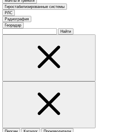
Мачты и треноги
Гиростабилизированные системы
РЛС
Радиография
Георадар
Найти
Пергам
Каталог
Производители