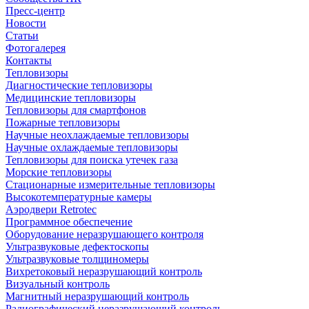
Пресс-центр
Новости
Статьи
Фотогалерея
Контакты
Тепловизоры
Диагностические тепловизоры
Медицинские тепловизоры
Тепловизоры для смартфонов
Пожарные тепловизоры
Научные неохлаждаемые тепловизоры
Научные охлаждаемые тепловизоры
Тепловизоры для поиска утечек газа
Морские тепловизоры
Стационарные измерительные тепловизоры
Высокотемпературные камеры
Аэродвери Retrotec
Программное обеспечение
Оборудование неразрушающего контроля
Ультразвуковые дефектоскопы
Ультразвуковые толщиномеры
Вихретоковый неразрушающий контроль
Визуальный контроль
Магнитный неразрушающий контроль
Радиографический неразрушающий контроль