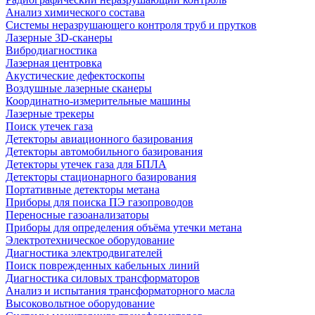
Анализ химического состава
Системы неразрушающего контроля труб и прутков
Лазерные 3D-сканеры
Вибродиагностика
Лазерная центровка
Акустические дефектоскопы
Воздушные лазерные сканеры
Координатно-измерительные машины
Лазерные трекеры
Поиск утечек газа
Детекторы авиационного базирования
Детекторы автомобильного базирования
Детекторы утечек газа для БПЛА
Детекторы стационарного базирования
Портативные детекторы метана
Приборы для поиска ПЭ газопроводов
Переносные газоанализаторы
Приборы для определения объёма утечки метана
Электротехническое оборудование
Диагностика электродвигателей
Поиск поврежденных кабельных линий
Диагностика силовых трансформаторов
Анализ и испытания трансформаторного масла
Высоковольтное оборудование