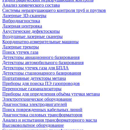
Анализ химического состава
Системы неразрушающего контроля труб и прутков
Лазерные 3D-сканеры
Вибродиагностика
Лазерная центровка
Акустические дефектоскопы
Воздушные лазерные сканеры
Координатно-измерительные машины
Лазерные трекеры
Поиск утечек газа
Детекторы авиационного базирования
Детекторы автомобильного базирования
Детекторы утечек газа для БПЛА
Детекторы стационарного базирования
Портативные детекторы метана
Приборы для поиска ПЭ газопроводов
Переносные газоанализаторы
Приборы для определения объёма утечки метана
Электротехническое оборудование
Диагностика электродвигателей
Поиск поврежденных кабельных линий
Диагностика силовых трансформаторов
Анализ и испытания трансформаторного масла
Высоковольтное оборудование