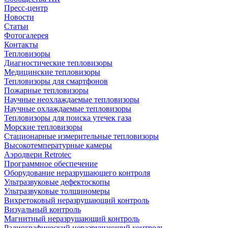
Пресс-центр
Новости
Статьи
Фотогалерея
Контакты
Тепловизоры
Диагностические тепловизоры
Медицинские тепловизоры
Тепловизоры для смартфонов
Пожарные тепловизоры
Научные неохлаждаемые тепловизоры
Научные охлаждаемые тепловизоры
Тепловизоры для поиска утечек газа
Морские тепловизоры
Стационарные измерительные тепловизоры
Высокотемпературные камеры
Аэродвери Retrotec
Программное обеспечение
Оборудование неразрушающего контроля
Ультразвуковые дефектоскопы
Ультразвуковые толщиномеры
Вихретоковый неразрушающий контроль
Визуальный контроль
Магнитный неразрушающий контроль
Радиографический неразрушающий контроль