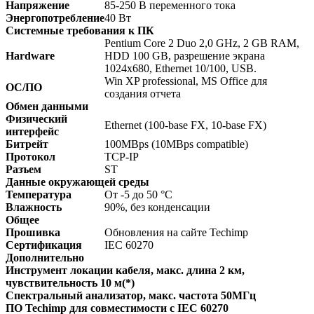
Напряжение
85-250 В переменного тока
Энергопотребление
40 Вт
Системные требования к ПК
Pentium Core 2 Duo 2,0 GHz, 2 GB RAM,
Hardware
HDD 100 GB, разрешение экрана
1024x680, Ethernet 10/100, USB.
Win XP professional, MS Office для
ОС/ПО
создания отчета
Обмен данными
Физический
Ethernet (100-base FX, 10-base FX)
интерфейс
Битрейт
100MBps (10MBps compatible)
Протокол
TCP-IP
Разъем
ST
Данные окружающей среды
Температура
От -5 до 50 °C
Влажность
90%, без конденсации
Общее
Прошивка
Обновления на сайте Techimp
Сертификация
IEC 60270
Дополнительно
Инструмент локации кабеля, макс. длина 2 км,
чувствительность 10 м(*)
Спектральный анализатор, макс. частота 50МГц
ПО Techimp для совместимости с IEC 60270