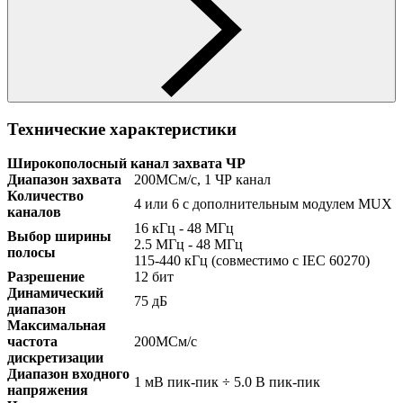
Технические характеристики
Широкополосный канал захвата ЧР
Диапазон захвата
200МСм/с, 1 ЧР канал
Количество
4 или 6 с дополнительным модулем MUX
каналов
16 кГц - 48 МГц
Выбор ширины
2.5 МГц - 48 МГц
полосы
115-440 кГц (совместимо с IEC 60270)
Разрешение
12 бит
Динамический
75 дБ
диапазон
Максимальная
частота
200МСм/с
дискретизации
Диапазон входного
1 мВ пик-пик ÷ 5.0 В пик-пик
напряжения