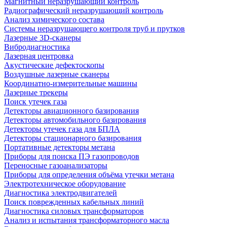
Магнитный неразрушающий контроль
Радиографический неразрушающий контроль
Анализ химического состава
Системы неразрушающего контроля труб и прутков
Лазерные 3D-сканеры
Вибродиагностика
Лазерная центровка
Акустические дефектоскопы
Воздушные лазерные сканеры
Координатно-измерительные машины
Лазерные трекеры
Поиск утечек газа
Детекторы авиационного базирования
Детекторы автомобильного базирования
Детекторы утечек газа для БПЛА
Детекторы стационарного базирования
Портативные детекторы метана
Приборы для поиска ПЭ газопроводов
Переносные газоанализаторы
Приборы для определения объёма утечки метана
Электротехническое оборудование
Диагностика электродвигателей
Поиск поврежденных кабельных линий
Диагностика силовых трансформаторов
Анализ и испытания трансформаторного масла