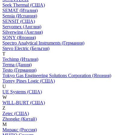
Seek Thermal (США)
SEMAT (Италия)
Sensia (Испания)
SENSIT (США)
Servomex (Англия)
Silverwing (Англия)
SONY (Япония)
Spectro Analytical Instruments (Германия)
Stevo Electric (Бельгия)
T
Techimp (Италия)
Terma (Дания)
Testo (Германия)
Tokyo Gas Engineering Solutions Corporation (Япония)
Torrey Pines Logic (США)
U
UE Systems (США)
W
WILL-BURT (США)
Z
Zetec (США)
Zhongke (Китай)
М
Миракс (Россия)