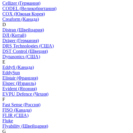
Cellizer (Германия)
CODEL (Великобритания)
COX (Южная Корея)
Creaform (Канада)
D
Distran (Швейцария)
DJI (Китай)
Dräger (Германия)
DRS Technologies (США)
DST Control (Швеция)
Dynasonics (США)
E
Eddyfi (Канада)
EddySun
Elistair (Франция)
Elspec (Израиль)
Evident (Япония)
EVPU Defence (Чехия)
F
Fast Sense (Россия)
FISO (Канада)
FLIR (США)
Fluke
Flyability (Швейцария)
G