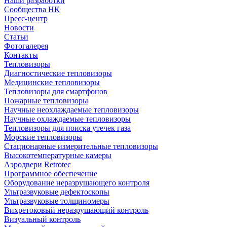
Наши разработки
Сообщества НК
Пресс-центр
Новости
Статьи
Фотогалерея
Контакты
Тепловизоры
Диагностические тепловизоры
Медицинские тепловизоры
Тепловизоры для смартфонов
Пожарные тепловизоры
Научные неохлаждаемые тепловизоры
Научные охлаждаемые тепловизоры
Тепловизоры для поиска утечек газа
Морские тепловизоры
Стационарные измерительные тепловизоры
Высокотемпературные камеры
Аэродвери Retrotec
Программное обеспечение
Оборудование неразрушающего контроля
Ультразвуковые дефектоскопы
Ультразвуковые толщиномеры
Вихретоковый неразрушающий контроль
Визуальный контроль