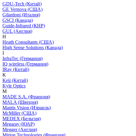
GDU-Tech (Китай)
GE Vernova (США)
Gilardoni (Италия)
GSCI (Канада)
Guide-Infrared (КНР)
GUL (Англия)
H
Heath Consultants (США)
High Sense Solutions (Канада)
I
InfraTec (Германия)
IQ wireless (Германия)
IRay (Китай)
K
Keii (Китай)
Kyle Optics
M
MADE S.A. (Франция)
MALA (Швеция)
Mantis Vision (Израиль)
McMiller (США)
MEDEX (Бельгия)
Megaray (ЮАР)
Megger (Англия)
Mirion Technologies (Франция)