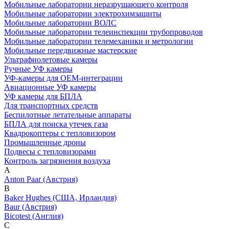
Мобильные лаборатории неразрушающего контроля
Мобильные лаборатории электрохимзащиты
Мобильные лаборатории ВОЛС
Мобильные лаборатории телеинспекции трубопроводов
Мобильные лаборатории телемеханики и метрологии
Мобильные передвижные мастерские
Ультрафиолетовые камеры
Ручные УФ камеры
УФ-камеры для OEM-интеграции
Авиационные УФ камеры
УФ камеры для БПЛА
Для транспортных средств
Беспилотные летательные аппараты
БПЛА для поиска утечек газа
Квадрокоптеры с тепловизором
Промышленные дроны
Подвесы с тепловизорами
Контроль загрязнения воздуха
A
Anton Paar (Австрия)
B
Baker Hughes (США, Ирландия)
Baur (Австрия)
Bicotest (Англия)
C