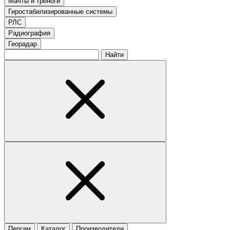
Мачты и треноги
Гиростабилизированные системы
РЛС
Радиография
Георадар
Найти
Пергам
Каталог
Производители