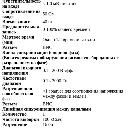
Чувствительность
< 1.0 мВ пик-пик
на входе
Сопротивление на
50 Ом
входе
Время записи
40 пс
Предварительная
0-100% общего времени
запись
Мертвое время
Около 1/2 времени захвата
(мин)
Разъем
BNC
Канал синхронизации (опорная фаза)
(Во всех режимах обнаружения возможен сбор данных с
разрешением по фазе).
Диапазон входного
0.1 - 200 В эфф.
напряжения
Частотный
0.1 - 2000 Гц
диапазон
Разрешающая
<1 градуса для соотношения напряжения
способность по
между фазой и землей
фазе
Разъем
BNC
Линейная синхронизация между каналами
Количество
1
Частота выборки
100 кСм/с
Разрешение
16 бит