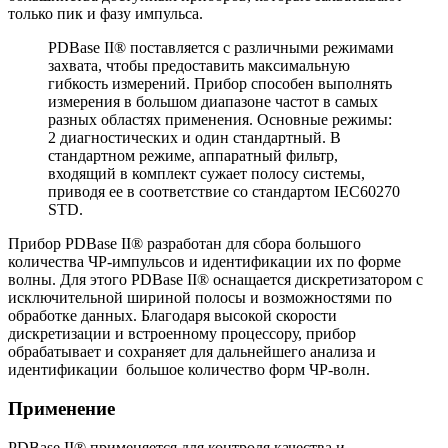
только пик и фазу импульса.
PDBase II® поставляется с различными режимами
захвата, чтобы предоставить максимальную
гибкость измерений. Прибор способен выполнять
измерения в большом диапазоне частот в самых
разных областях применения. Основные режимы:
2 диагностических и один стандартный. В
стандартном режиме, аппаратный фильтр,
входящий в комплект сужает полосу системы,
приводя ее в соответствие со стандартом IEC60270
STD.
Прибор PDBase II® разработан для сбора большого
количества ЧР-импульсов и идентификации их по форме
волны. Для этого PDBase II® оснащается дискретизатором с
исключительной шириной полосы и возможностями по
обработке данных. Благодаря высокой скорости
дискретизации и встроенному процессору, прибор
обрабатывает и сохраняет для дальнейшего анализа и
идентификации большое количество форм ЧР-волн.
Применение
PDBase II® применяется для контроля качества и