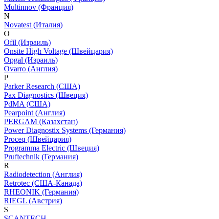
Multinnov (Франция)
N
Novatest (Италия)
O
Ofil (Израиль)
Onsite High Voltage (Швейцария)
Opgal (Израиль)
Ovarro (Англия)
P
Parker Research (США)
Pax Diagnostics (Швеция)
PdMA (США)
Pearpoint (Англия)
PERGAM (Казахстан)
Power Diagnostix Systems (Германия)
Proceq (Швейцария)
Programma Electric (Швеция)
Pruftechnik (Германия)
R
Radiodetection (Англия)
Retrotec (США-Канада)
RHEONIK (Германия)
RIEGL (Австрия)
S
SCANTECH