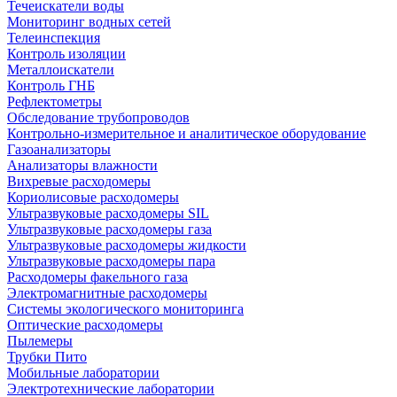
Течеискатели воды
Мониторинг водных сетей
Телеинспекция
Контроль изоляции
Металлоискатели
Контроль ГНБ
Рефлектометры
Обследование трубопроводов
Контрольно-измерительное и аналитическое оборудование
Газоанализаторы
Анализаторы влажности
Вихревые расходомеры
Кориолисовые расходомеры
Ультразвуковые расходомеры SIL
Ультразвуковые расходомеры газа
Ультразвуковые расходомеры жидкости
Ультразвуковые расходомеры пара
Расходомеры факельного газа
Электромагнитные расходомеры
Системы экологического мониторинга
Оптические расходомеры
Пылемеры
Трубки Пито
Мобильные лаборатории
Электротехнические лаборатории