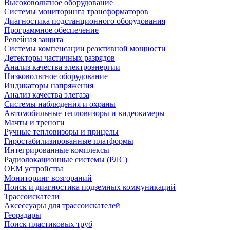
Высоковольтное оборудование
Системы мониторинга трансформаторов
Диагностика подстанционного оборудования
Программное обеспечение
Релейная защита
Системы компенсации реактивной мощности
Детекторы частичных разрядов
Анализ качества электроэнергии
Низковольтное оборудование
Индикаторы напряжения
Анализ качества элегаза
Системы наблюдения и охраны
Автомобильные тепловизоры и видеокамеры
Мачты и треноги
Ручные тепловизоры и прицелы
Гиростабилизированные платформы
Интегрированные комплексы
Радиолокационные системы (РЛС)
OEM устройства
Мониторинг возгораний
Поиск и диагностика подземных коммуникаций
Трассоискатели
Аксессуары для трассоискателей
Георадары
Поиск пластиковых труб