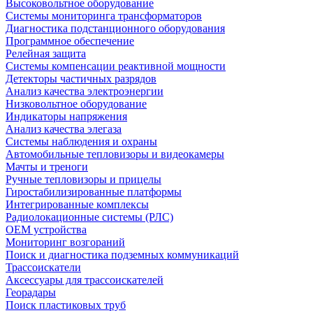
Высоковольтное оборудование
Системы мониторинга трансформаторов
Диагностика подстанционного оборудования
Программное обеспечение
Релейная защита
Системы компенсации реактивной мощности
Детекторы частичных разрядов
Анализ качества электроэнергии
Низковольтное оборудование
Индикаторы напряжения
Анализ качества элегаза
Системы наблюдения и охраны
Автомобильные тепловизоры и видеокамеры
Мачты и треноги
Ручные тепловизоры и прицелы
Гиростабилизированные платформы
Интегрированные комплексы
Радиолокационные системы (РЛС)
OEM устройства
Мониторинг возгораний
Поиск и диагностика подземных коммуникаций
Трассоискатели
Аксессуары для трассоискателей
Георадары
Поиск пластиковых труб