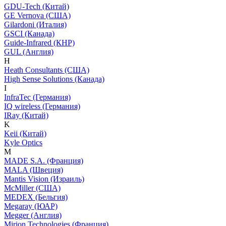
GDU-Tech (Китай)
GE Vernova (США)
Gilardoni (Италия)
GSCI (Канада)
Guide-Infrared (КНР)
GUL (Англия)
H
Heath Consultants (США)
High Sense Solutions (Канада)
I
InfraTec (Германия)
IQ wireless (Германия)
IRay (Китай)
K
Keii (Китай)
Kyle Optics
M
MADE S.A. (Франция)
MALA (Швеция)
Mantis Vision (Израиль)
McMiller (США)
MEDEX (Бельгия)
Megaray (ЮАР)
Megger (Англия)
Mirion Technologies (Франция)