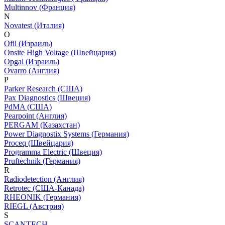
Multinnov (Франция)
N
Novatest (Италия)
O
Ofil (Израиль)
Onsite High Voltage (Швейцария)
Opgal (Израиль)
Ovarro (Англия)
P
Parker Research (США)
Pax Diagnostics (Швеция)
PdMA (США)
Pearpoint (Англия)
PERGAM (Казахстан)
Power Diagnostix Systems (Германия)
Proceq (Швейцария)
Programma Electric (Швеция)
Pruftechnik (Германия)
R
Radiodetection (Англия)
Retrotec (США-Канада)
RHEONIK (Германия)
RIEGL (Австрия)
S
SCANTECH