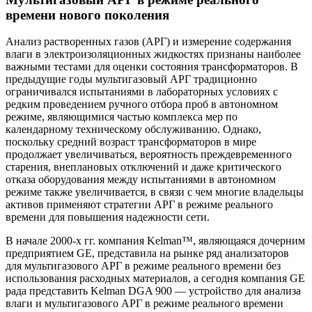
времени нового поколения
Анализ растворенных газов (АРГ) и измерение содержания
влаги в электроизоляционных жидкостях признаны наиболее
важными тестами для оценки состояния трансформаторов. В
предыдущие годы мультигазовый АРГ традиционно
ограничивался испытаниями в лабораторных условиях с
редким проведением ручного отбора проб в автономном
режиме, являющимися частью комплекса мер по
календарному техническому обслуживанию. Однако,
поскольку средний возраст трансформаторов в мире
продолжает увеличиваться, вероятность преждевременного
старения, внеплановых отключений и даже критического
отказа оборудования между испытаниями в автономном
режиме также увеличивается, в связи с чем многие владельцы
активов применяют стратегии АРГ в режиме реального
времени для повышения надежности сети.
В начале 2000-х гг. компания Kelman™, являющаяся дочерним
предприятием GE, представила на рынке ряд анализаторов
для мультигазового АРГ в режиме реального времени без
использования расходных материалов, а сегодня компания GE
рада представить Kelman DGA 900 — устройство для анализа
влаги и мультигазового АРГ в режиме реального времени