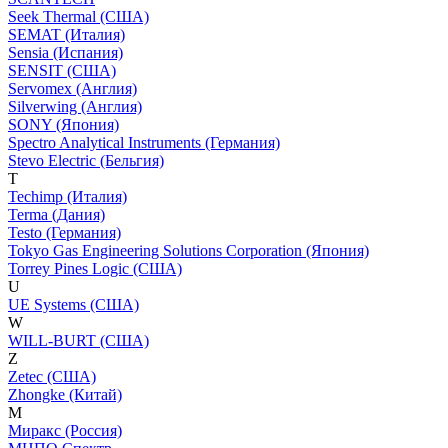
Seek Thermal (США)
SEMAT (Италия)
Sensia (Испания)
SENSIT (США)
Servomex (Англия)
Silverwing (Англия)
SONY (Япония)
Spectro Analytical Instruments (Германия)
Stevo Electric (Бельгия)
T
Techimp (Италия)
Terma (Дания)
Testo (Германия)
Tokyo Gas Engineering Solutions Corporation (Япония)
Torrey Pines Logic (США)
U
UE Systems (США)
W
WILL-BURT (США)
Z
Zetec (США)
Zhongke (Китай)
М
Миракс (Россия)