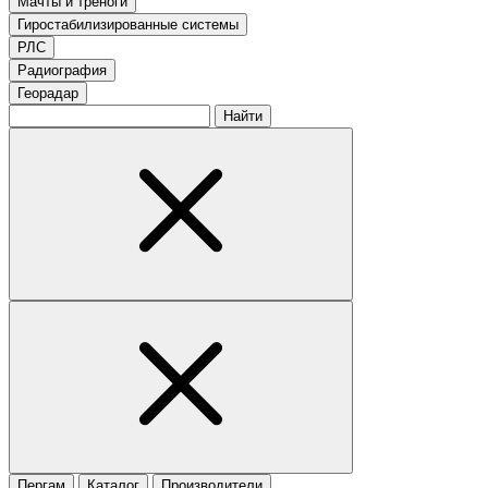
Мачты и треноги
Гиростабилизированные системы
РЛС
Радиография
Георадар
Найти
Пергам
Каталог
Производители