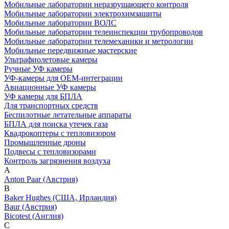
Мобильные лаборатории неразрушающего контроля
Мобильные лаборатории электрохимзащиты
Мобильные лаборатории ВОЛС
Мобильные лаборатории телеинспекции трубопроводов
Мобильные лаборатории телемеханики и метрологии
Мобильные передвижные мастерские
Ультрафиолетовые камеры
Ручные УФ камеры
УФ-камеры для OEM-интеграции
Авиационные УФ камеры
УФ камеры для БПЛА
Для транспортных средств
Беспилотные летательные аппараты
БПЛА для поиска утечек газа
Квадрокоптеры с тепловизором
Промышленные дроны
Подвесы с тепловизорами
Контроль загрязнения воздуха
A
Anton Paar (Австрия)
B
Baker Hughes (США, Ирландия)
Baur (Австрия)
Bicotest (Англия)
C