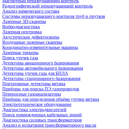
Магнитный неразрушающий контроль
Радиографический неразрушающий контроль
Анализ химического состава
Системы неразрушающего контроля труб и прутков
Лазерные 3D-сканеры
Вибродиагностика
Лазерная центровка
Акустические дефектоскопы
Воздушные лазерные сканеры
Координатно-измерительные машины
Лазерные трекеры
Поиск утечек газа
Детекторы авиационного базирования
Детекторы автомобильного базирования
Детекторы утечек газа для БПЛА
Детекторы стационарного базирования
Портативные детекторы метана
Приборы для поиска ПЭ газопроводов
Переносные газоанализаторы
Приборы для определения объёма утечки метана
Электротехническое оборудование
Диагностика электродвигателей
Поиск поврежденных кабельных линий
Диагностика силовых трансформаторов
Анализ и испытания трансформаторного масла