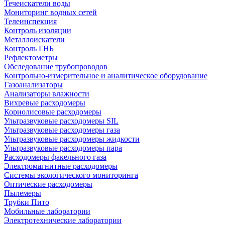
Течеискатели воды
Мониторинг водных сетей
Телеинспекция
Контроль изоляции
Металлоискатели
Контроль ГНБ
Рефлектометры
Обследование трубопроводов
Контрольно-измерительное и аналитическое оборудование
Газоанализаторы
Анализаторы влажности
Вихревые расходомеры
Кориолисовые расходомеры
Ультразвуковые расходомеры SIL
Ультразвуковые расходомеры газа
Ультразвуковые расходомеры жидкости
Ультразвуковые расходомеры пара
Расходомеры факельного газа
Электромагнитные расходомеры
Системы экологического мониторинга
Оптические расходомеры
Пылемеры
Трубки Пито
Мобильные лаборатории
Электротехнические лаборатории