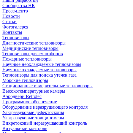
Наши разработки
Сообщества НК
Пресс-центр
Новости
Статьи
Фотогалерея
Контакты
Тепловизоры
Диагностические тепловизоры
Медицинские тепловизоры
Тепловизоры для смартфонов
Пожарные тепловизоры
Научные неохлаждаемые тепловизоры
Научные охлаждаемые тепловизоры
Тепловизоры для поиска утечек газа
Морские тепловизоры
Стационарные измерительные тепловизоры
Высокотемпературные камеры
Аэродвери Retrotec
Программное обеспечение
Оборудование неразрушающего контроля
Ультразвуковые дефектоскопы
Ультразвуковые толщиномеры
Вихретоковый неразрушающий контроль
Визуальный контроль