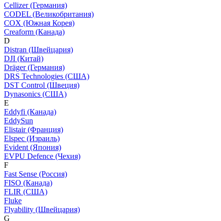
Cellizer (Германия)
CODEL (Великобритания)
COX (Южная Корея)
Creaform (Канада)
D
Distran (Швейцария)
DJI (Китай)
Dräger (Германия)
DRS Technologies (США)
DST Control (Швеция)
Dynasonics (США)
E
Eddyfi (Канада)
EddySun
Elistair (Франция)
Elspec (Израиль)
Evident (Япония)
EVPU Defence (Чехия)
F
Fast Sense (Россия)
FISO (Канада)
FLIR (США)
Fluke
Flyability (Швейцария)
G